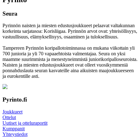
Seura
Pyrinnön naisten ja miesten edustusjoukkueet pelaavat valtakunnan
korkeinta sarjatasoa: Korisliigaa. Pyrinnön arvot ovat: yhteisöl­lisyys,
vastuul­lisuus, elämyk­sellisyys, osaaminen ja tulok­sellisuus.
Tampereen Pyrinnön kori­pallo­toimin­nassa on mukana viikottain yli
700 junioria ja yli 70 vapaa­ehtoista valmen­tajaa. Seura on yksi
maamme suurim­mista ja menes­tyneim­mistä juni­ori­kori­pallo­seuroista.
Naisten ja miesten edustus­joukkueet ovat olleet vuosi­kymmeniä
ponnahdus­lauta seuran kasvateille aina aikuisten maa­joukkueeseen
ja euro­kentille asti.
Pyrinto.fi
Joukkueet
Ottelut
Uutiset ja otteluraportit
Kumppanit
Yhteystiedot