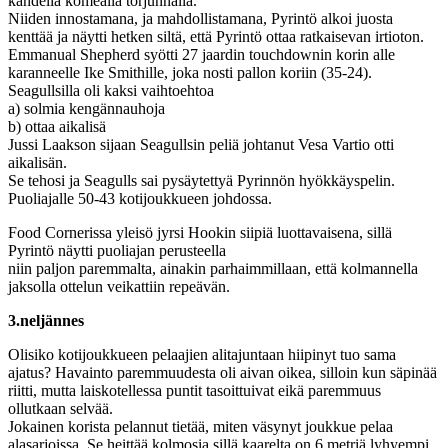
kahdella komealla torjunnalla.
Niiden innostamana, ja mahdollistamana, Pyrintö alkoi juosta
kenttää ja näytti hetken siltä, että Pyrintö ottaa ratkaisevan irtioton.
Emmanual Shepherd syötti 27 jaardin touchdownin korin alle
karanneelle Ike Smithille, joka nosti pallon koriin (35-24).
Seagullsilla oli kaksi vaihtoehtoa
a) solmia kengännauhoja
b) ottaa aikalisä
Jussi Laakson sijaan Seagullsin peliä johtanut Vesa Vartio otti
aikalisän.
Se tehosi ja Seagulls sai pysäytettyä Pyrinnön hyökkäyspelin.
Puoliajalle 50-43 kotijoukkueen johdossa.
Food Cornerissa yleisö jyrsi Hookin siipiä luottavaisena, sillä
Pyrintö näytti puoliajan perusteella
niin paljon paremmalta, ainakin parhaimmillaan, että kolmannella
jaksolla ottelun veikattiin repeävän.
3.neljännes
Olisiko kotijoukkueen pelaajien alitajuntaan hiipinyt tuo sama
ajatus? Havainto paremmuudesta oli aivan oikea, silloin kun säpinää
riitti, mutta laiskotellessa puntit tasoittuivat eikä paremmuus
ollutkaan selvää.
Jokainen korista pelannut tietää, miten väsynyt joukkue pelaa
alasarjoissa. Se heittää kolmosia sillä kaarelta on 6 metriä lyhyempi