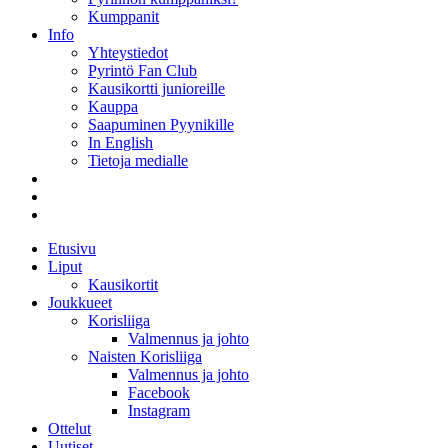
Kumppanit
Info
Yhteystiedot
Pyrintö Fan Club
Kausikortti junioreille
Kauppa
Saapuminen Pyynikille
In English
Tietoja medialle
Etusivu
Liput
Kausikortit
Joukkueet
Korisliiga
Valmennus ja johto
Naisten Korisliiga
Valmennus ja johto
Facebook
Instagram
Ottelut
Uutiset