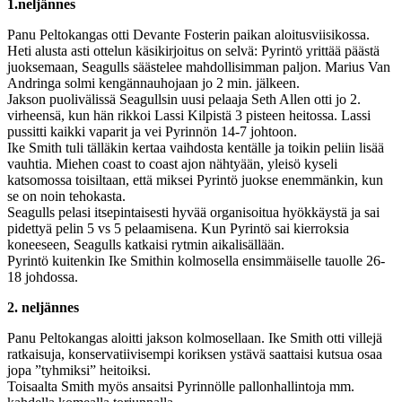
1.neljännes
Panu Peltokangas otti Devante Fosterin paikan aloitusviisikossa.
Heti alusta asti ottelun käsikirjoitus on selvä: Pyrintö yrittää päästä
juoksemaan, Seagulls säästelee mahdollisimman paljon. Marius Van
Andringa solmi kengännauhojaan jo 2 min. jälkeen.
Jakson puolivälissä Seagullsin uusi pelaaja Seth Allen otti jo 2.
virheensä, kun hän rikkoi Lassi Kilpistä 3 pisteen heitossa. Lassi
pussitti kaikki vaparit ja vei Pyrinnön 14-7 johtoon.
Ike Smith tuli tälläkin kertaa vaihdosta kentälle ja toikin peliin lisää
vauhtia. Miehen coast to coast ajon nähtyään, yleisö kyseli
katsomossa toisiltaan, että miksei Pyrintö juokse enemmänkin, kun
se on noin tehokasta.
Seagulls pelasi itsepintaisesti hyvää organisoitua hyökkäystä ja sai
pidettyä pelin 5 vs 5 pelaamisena. Kun Pyrintö sai kierroksia
koneeseen, Seagulls katkaisi rytmin aikalisällään.
Pyrintö kuitenkin Ike Smithin kolmosella ensimmäiselle tauolle 26-
18 johdossa.
2. neljännes
Panu Peltokangas aloitti jakson kolmosellaan. Ike Smith otti villejä
ratkaisuja, konservatiivisempi koriksen ystävä saattaisi kutsua osaa
jopa ”tyhmiksi” heitoiksi.
Toisaalta Smith myös ansaitsi Pyrinnölle pallonhallintoja mm.