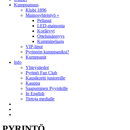
Kumppanuus
Klubi 1896
Mainosyhteistyö »
Peliasut
LED-mainonta
Korilevyt
Otteluisännyys
Kummipelaaja
VIP-liput
Pyrinnön kumppaniksi?
Kumppanit
Info
Yhteystiedot
Pyrintö Fan Club
Kausikortti junioreille
Kauppa
Saapuminen Pyynikille
In English
Tietoja medialle
PYRINTÖ