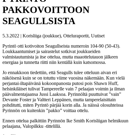
PAKKOVOITTOON
SEAGULLSISTA
5.3.2022 | Korisliiga (joukkue), Otteluraportit, Uutiset
Pyrintö otti kotivoiton Seagullseista numeroin 104-90 (50-43).
Loukkaantumiset ja sairastelut sotkivat joukkueiden
valmistautumista ja itse ottelua, mutta maaottelutauon jälkeen
energiaa ja tunnetta riitti niin kentällä kuin katsomossa.
Jo ennakkoon tiedettiin, että Seagulls tulee otteluun aivan eri
näköisenä kuin se on totuttu viime vuosina näkemään. Kun vielä
perjantai-iltapäivänä kokoonpanosta putosi pois Shawn Huff,
helsinkiläiset tulivat Tampereelle vain 7 pelaajan voimin ja ilman
päävalmentajaansa Jussi Laaksoa. Pyrinnöltä puuttuivat ”vain”
Devante Foster ja Valtteri Leppänen, mutta tamperelaisittain
pohditutti, miten Pyrintö pärjää korin alla. Ja näissä olosuhteissa
Pyrinnön on kuitenkin ”pakko” voittaa ottelu.
Ennen ottelua palkittiin Pyrinnön Ike Smith Korisliigan helmikuun
pelaajana, Valopilkku -tittelillä.