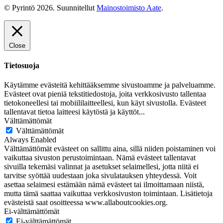
© Pyrintö 2026. Suunnitellut
Mainostoimisto Aate
.
Close
Tietosuoja
Käytämme evästeitä kehittääksemme sivustoamme ja palveluamme.
Evästeet ovat pieniä tekstitiedostoja, joita verkkosivusto tallentaa
tietokoneellesi tai mobiililaitteellesi, kun käyt sivustolla. Evästeet
tallentavat tietoa laitteesi käytöstä ja käyttöt
...
Välttämättömät
Välttämättömät
Always Enabled
Välttämättömät evästeet on sallittu aina, sillä niiden poistaminen voi
vaikuttaa sivuston perustoimintaan. Nämä evästeet tallentavat
sivuilla tekemäsi valinnat ja asetukset selaimellesi, jotta niitä ei
tarvitse syöttää uudestaan joka sivulatauksen yhteydessä. Voit
asettaa selaimesi estämään nämä evästeet tai ilmoittamaan niistä,
mutta tämä saattaa vaikuttaa verkkosivuston toimintaan. Lisätietoja
evästeistä saat osoitteessa www.allaboutcookies.org.
Ei-välttämättömät
Ei-välttämättömät