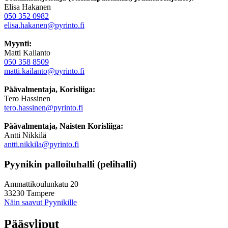
Elisa Hakanen
050 352 0982
elisa.hakanen@pyrinto.fi
Myynti:
Matti Kailanto
050 358 8509
matti.kailanto@pyrinto.fi
Päävalmentaja, Korisliiga:
Tero Hassinen
tero.hassinen@pyrinto.fi
Päävalmentaja, Naisten Korisliiga:
Antti Nikkilä
antti.nikkila@pyrinto.fi
Pyynikin palloiluhalli (pelihalli)
Ammattikoulunkatu 20
33230 Tampere
Näin saavut Pyynikille
Pääsyliput