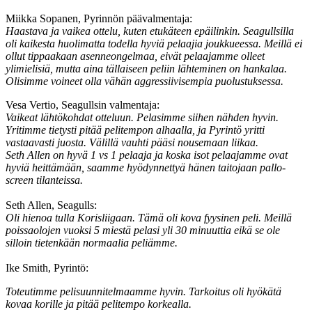
Miikka Sopanen, Pyrinnön päävalmentaja:
Haastava ja vaikea ottelu, kuten etukäteen epäilinkin. Seagullsilla
oli kaikesta huolimatta todella hyviä pelaajia joukkueessa. Meillä ei
ollut tippaakaan asenneongelmaa, eivät pelaajamme olleet
ylimielisiä, mutta aina tällaiseen peliin lähteminen on hankalaa.
Olisimme voineet olla vähän aggressiivisempia puolustuksessa.
Vesa Vertio, Seagullsin valmentaja:
Vaikeat lähtökohdat otteluun. Pelasimme siihen nähden hyvin.
Yritimme tietysti pitää pelitempon alhaalla, ja Pyrintö yritti
vastaavasti juosta. Välillä vauhti pääsi nousemaan liikaa.
Seth Allen on hyvä 1 vs 1 pelaaja ja koska isot pelaajamme ovat
hyviä heittämään, saamme hyödynnettyä hänen taitojaan pallo-
screen tilanteissa.
Seth Allen, Seagulls:
Oli hienoa tulla Korisliigaan. Tämä oli kova fyysinen peli. Meillä
poissaolojen vuoksi 5 miestä pelasi yli 30 minuuttia eikä se ole
silloin tietenkään normaalia peliämme.
Ike Smith, Pyrintö:
Toteutimme pelisuunnitelmaamme hyvin. Tarkoitus oli hyökätä
kovaa korille ja pitää pelitempo korkealla.