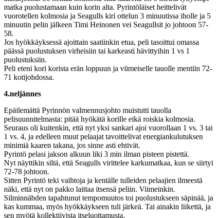
matka puolustamaan kuin korin alta. Pyrintöläiset heittelivät
vuorotellen kolmosia ja Seagulls kiri ottelun 3 minuutissa iholle ja 5
minuutin pelin jälkeen Timi Heinonen vei Seagullsit jo johtoon 57-
58.
Jos hyökkäyksessä ajoittain saatiinkin etua, peli tasoittui omassa
päässä puolustuksen virheisiin tai karkeasti hävittyihin 1 vs 1
puolustuksiin.
Peli eteni kori korista erän loppuun ja viimeiselle tauolle mentiin 72-
71 kotijohdossa.
4.neljännes
Epäilemättä Pyrinnön valmennusjohto muistutti tauolla
pelisuunnitelmasta: pitää hyökätä korille eikä roiskia kolmosia.
Seuraus oli kuitenkin, että nyt yksi sankari ajoi vuorollaan 1 vs. 3 tai
1 vs. 4, ja edelleen muut pelaajat tavoittelivat energiankulutuksen
minimiä kaaren takana, jos sinne asti ehtivät.
Pyrintö pelasi jakson alkuun liki 3 min ilman pisteen pistettä.
Nyt näyttikin siltä, että Seagulls virittelee karkumatkaa, kun se siirtyi
72-78 johtoon.
Sitten Pyrintö teki vaihtoja ja kentälle tulleiden pelaajien ilmeestä
näki, että nyt on pakko laittaa itsensä peliin. Viimeinkin.
Silminnähden tapahtunut tempomuutos toi puolustukseen säpinää, ja
kas kummaa, myös hyökkäykseen tuli järkeä. Tai ainakin liikettä, ja
sen myötä kollektiivista itseluottamusta.