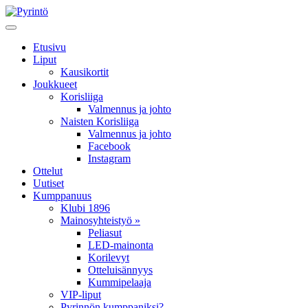
Etusivu
Liput
Kausikortit
Joukkueet
Korisliiga
Valmennus ja johto
Naisten Korisliiga
Valmennus ja johto
Facebook
Instagram
Ottelut
Uutiset
Kumppanuus
Klubi 1896
Mainosyhteistyö »
Peliasut
LED-mainonta
Korilevyt
Otteluisännyys
Kummipelaaja
VIP-liput
Pyrinnön kumppaniksi?