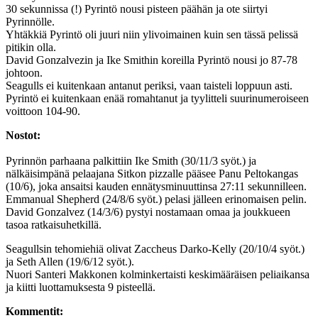
30 sekunnissa (!) Pyrintö nousi pisteen päähän ja ote siirtyi
Pyrinnölle.
Yhtäkkiä Pyrintö oli juuri niin ylivoimainen kuin sen tässä pelissä
pitikin olla.
David Gonzalvezin ja Ike Smithin koreilla Pyrintö nousi jo 87-78
johtoon.
Seagulls ei kuitenkaan antanut periksi, vaan taisteli loppuun asti.
Pyrintö ei kuitenkaan enää romahtanut ja tyylitteli suurinumeroiseen
voittoon 104-90.
Nostot:
Pyrinnön parhaana palkittiin Ike Smith (30/11/3 syöt.) ja
nälkäisimpänä pelaajana Sitkon pizzalle pääsee Panu Peltokangas
(10/6), joka ansaitsi kauden ennätysminuuttinsa 27:11 sekunnilleen.
Emmanual Shepherd (24/8/6 syöt.) pelasi jälleen erinomaisen pelin.
David Gonzalvez (14/3/6) pystyi nostamaan omaa ja joukkueen
tasoa ratkaisuhetkillä.
Seagullsin tehomiehiä olivat Zaccheus Darko-Kelly (20/10/4 syöt.)
ja Seth Allen (19/6/12 syöt.).
Nuori Santeri Makkonen kolminkertaisti keskimääräisen peliaikansa
ja kiitti luottamuksesta 9 pisteellä.
Kommentit: