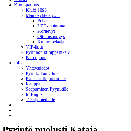
Kumppanuus
Klubi 1896
Mainosyhteistyö »
Peliasut
LED-mainonta
Korilevyt
Otteluisännyys
Kummipelaaja
VIP-liput
Pyrinnön kumppaniksi?
Kumppanit
Info
Yhteystiedot
Pyrintö Fan Club
Kausikortti junioreille
Kauppa
Saapuminen Pyynikille
In English
Tietoja medialle
Pyrintö puolusti Kataja