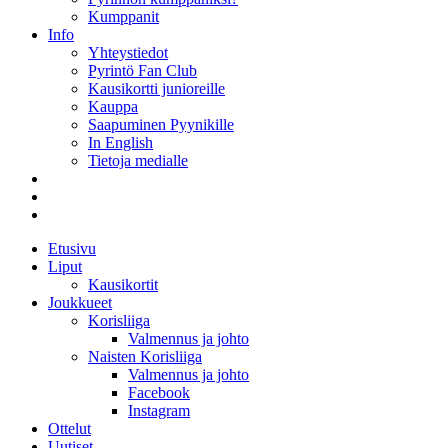
Kumppanit
Info
Yhteystiedot
Pyrintö Fan Club
Kausikortti junioreille
Kauppa
Saapuminen Pyynikille
In English
Tietoja medialle
Etusivu
Liput
Kausikortit
Joukkueet
Korisliiga
Valmennus ja johto
Naisten Korisliiga
Valmennus ja johto
Facebook
Instagram
Ottelut
Uutiset