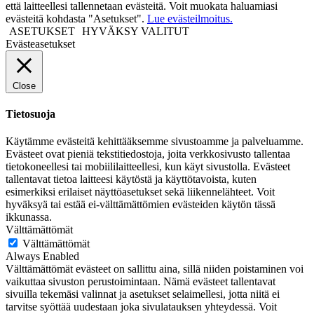
että laitteellesi tallennetaan evästeitä. Voit muokata haluamiasi
evästeitä kohdasta "Asetukset".
Lue evästeilmoitus.
ASETUKSET
HYVÄKSY VALITUT
Evästeasetukset
Close
Tietosuoja
Käytämme evästeitä kehittääksemme sivustoamme ja palveluamme.
Evästeet ovat pieniä tekstitiedostoja, joita verkkosivusto tallentaa
tietokoneellesi tai mobiililaitteellesi, kun käyt sivustolla. Evästeet
tallentavat tietoa laitteesi käytöstä ja käyttötavoista, kuten
esimerkiksi erilaiset näyttöasetukset sekä liikennelähteet. Voit
hyväksyä tai estää ei-välttämättömien evästeiden käytön tässä
ikkunassa.
Välttämättömät
Välttämättömät
Always Enabled
Välttämättömät evästeet on sallittu aina, sillä niiden poistaminen voi
vaikuttaa sivuston perustoimintaan. Nämä evästeet tallentavat
sivuilla tekemäsi valinnat ja asetukset selaimellesi, jotta niitä ei
tarvitse syöttää uudestaan joka sivulatauksen yhteydessä. Voit