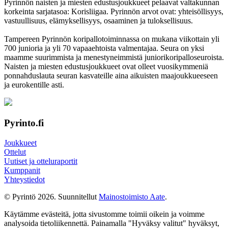
Pyrinnön naisten ja miesten edustusjoukkueet pelaavat valtakunnan
korkeinta sarjatasoa: Korisliigaa. Pyrinnön arvot ovat: yhteisöl­lisyys,
vastuul­lisuus, elämyk­sellisyys, osaaminen ja tulok­sellisuus.
Tampereen Pyrinnön kori­pallo­toimin­nassa on mukana viikottain yli
700 junioria ja yli 70 vapaa­ehtoista valmen­tajaa. Seura on yksi
maamme suurim­mista ja menes­tyneim­mistä juni­ori­kori­pallo­seuroista.
Naisten ja miesten edustus­joukkueet ovat olleet vuosi­kymmeniä
ponnahdus­lauta seuran kasvateille aina aikuisten maa­joukkueeseen
ja euro­kentille asti.
Pyrinto.fi
Joukkueet
Ottelut
Uutiset ja otteluraportit
Kumppanit
Yhteystiedot
© Pyrintö 2026. Suunnitellut
Mainostoimisto Aate
.
Käytämme evästeitä, jotta sivustomme toimii oikein ja voimme
analysoida tietoliikennettä. Painamalla "Hyväksy valitut" hyväksyt,