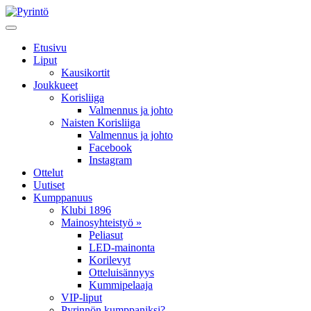
Etusivu
Liput
Kausikortit
Joukkueet
Korisliiga
Valmennus ja johto
Naisten Korisliiga
Valmennus ja johto
Facebook
Instagram
Ottelut
Uutiset
Kumppanuus
Klubi 1896
Mainosyhteistyö »
Peliasut
LED-mainonta
Korilevyt
Otteluisännyys
Kummipelaaja
VIP-liput
Pyrinnön kumppaniksi?