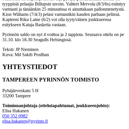
tyyppisiä pelaajia Billupsin tavoin. Valtteri Mervola (8/3/6s) esiintyy
varmasti ja tänäänkin 25 minuutissa ei ainuttakaan pallonmenetystä.
Kion Wiiliams (7/4/3) pelasi varmastikin kauden parhaan pelinsä.
Kapteeni Riku Laine (6/2) voi olla tyytyväinen joukkueensa
esitykseen Kataja Basketia vastaan.
Pyrinnön saldo on nyt 4 voittoa ja 2 tappiota.
Seuraava ottelu on pe
31.10. klo 18.30 Seagulls Helsingissä.
Teksti: JP Nieminen
Kuva: Md Sakib Prodhan
YHTEYSTIEDOT
TAMPEREEN PYRINNÖN TOIMISTO
Pyhäjärvenkatu 5 H
33200 Tampere
Toiminnanjohtaja (ottelutapahtumat, joukkueenjohto):
Elisa Hakanen
050 352 0982
elisa.hakanen@pyrinto.fi