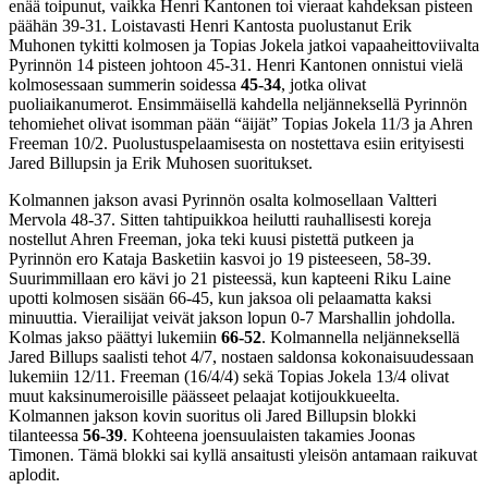
enää toipunut, vaikka Henri Kantonen toi vieraat kahdeksan pisteen
päähän 39-31. Loistavasti Henri Kantosta puolustanut Erik
Muhonen tykitti kolmosen ja Topias Jokela jatkoi vapaaheittoviivalta
Pyrinnön 14 pisteen johtoon 45-31. Henri Kantonen onnistui vielä
kolmosessaan summerin soidessa
45-34
, jotka olivat
puoliaikanumerot. Ensimmäisellä kahdella neljänneksellä Pyrinnön
tehomiehet olivat isomman pään “äijät” Topias Jokela 11/3 ja Ahren
Freeman 10/2. Puolustuspelaamisesta on nostettava esiin erityisesti
Jared Billupsin ja Erik Muhosen suoritukset.
Kolmannen jakson avasi Pyrinnön osalta kolmosellaan Valtteri
Mervola 48-37. Sitten tahtipuikkoa heilutti rauhallisesti koreja
nostellut Ahren Freeman, joka teki kuusi pistettä putkeen ja
Pyrinnön ero Kataja Basketiin kasvoi jo 19 pisteeseen, 58-39.
Suurimmillaan ero kävi jo 21 pisteessä, kun kapteeni Riku Laine
upotti kolmosen sisään 66-45, kun jaksoa oli pelaamatta kaksi
minuuttia. Vierailijat veivät jakson lopun 0-7 Marshallin johdolla.
Kolmas jakso päättyi lukemiin
66-52
. Kolmannella neljänneksellä
Jared Billups saalisti tehot 4/7, nostaen saldonsa kokonaisuudessaan
lukemiin 12/11. Freeman (16/4/4) sekä Topias Jokela 13/4 olivat
muut kaksinumeroisille päässeet pelaajat kotijoukkueelta.
Kolmannen jakson kovin suoritus oli Jared Billupsin blokki
tilanteessa
56-39
. Kohteena joensuulaisten takamies Joonas
Timonen. Tämä blokki sai kyllä ansaitusti yleisön antamaan raikuvat
aplodit.