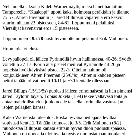
Neljännellä jaksolla Kaleb Warner näytti, miksi hänet hankittiin
Tampereelle. “Kaaleppi” upotti kaksi kolmosta peräkkäin ja tilanne
75-57. Ahren Freemanin ja Jared Billupsin vapareilla ero kasvoi
suurimmillaan 23 pisteeseen, 84-61. Loppu meni pelailuksi.
Vierailijat kavensivat eroa 15 pisteeseen.
Loppunumerot
95-78
nosti hyvän ottelun pelannut Erik Muhonen.
Huomioita ottelusta:
Levypallopeli oli jälleen Pyrinnöllä hyvin hallinnassa, 40-26. Syötöt
voitettiin 27-17. Korin alta pisteet menivät Pyrinnölle 44-26 ja
nopeista hyökkäyksistä pisteet 22-3. Ottelun hahmo oli
kotijoukkueen Ahren Freeman (25/6/4s). Ahrenin kahden pisteen
heitot tänään olivat peräti 10/11 ja +30 kentälle ollessaan.
Jared Billups (15/13/5s) puolusti jälleen erinomaisesti ja hän pimensi
Jared Taylorin täysin. Topias Jokela (15/4) tekee valtavasti töitä ja
antaa mahdollisuuden joukkueelle taistella korin alla vastustajan
isojen pelaajien kanssa.
Kaleb Warnerista tulee iloa, koska hyvänä heittäjänä levittää
sopivasti kenttää. Tänään kolmoset jo 3/5. Erik Muhonen (8/2)
muodostaa Billupsin kanssa erittäin hyvän duon puolustuspäässä.
Muhonen on nopea ja ulottuva ja pystyy puolustamaan monia eri