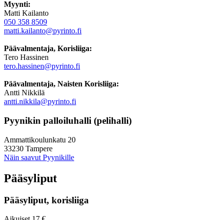
Myynti:
Matti Kailanto
050 358 8509
matti.kailanto@pyrinto.fi
Päävalmentaja, Korisliiga:
Tero Hassinen
tero.hassinen@pyrinto.fi
Päävalmentaja, Naisten Korisliiga:
Antti Nikkilä
antti.nikkila@pyrinto.fi
Pyynikin palloiluhalli (pelihalli)
Ammattikoulunkatu 20
33230 Tampere
Näin saavut Pyynikille
Pääsyliput
Pääsyliput, korisliiga
Aikuiset 17 €