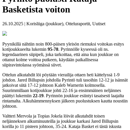
Basketista voiton
26.10.2025 | Korisliiga (joukkue), Otteluraportit, Uutiset
Pyynikillä nähtiin noin 800-päisen yleisön riemuksi voitokas esitys
kotijoukkueelta lukemin
95-78
. Pyrinnölle kyseessä oli ns.
legendaarinen siipipeli, joka tarkoittaa, että aina kun joukkue on
ottanut kolme voittoa putkeen, käydään paikallisessa
siipiravintolassa syömässä siivet.
Ottelun alkutahdit löi pöytään vierailija ottaen heti kättelyssä 1-9
johdon. Jared Billupsin johdolla Pyrintö tuli tasoihin 12-12 ja isännät
jatkoivat siitä 17-12 johtoon Kaleb Warnerin kolmosella.
Suurimmillaan kotijoukkue johti 22-16 ja ensimmäinen neljännes
päättyi lukemiin
22-19
. Pyrinnön joukkue esiintyi tasaisesti laajalta
rintamalta. Alkuhämmennyksen jälkeen puolustuksen kautta noustiin
johtoon.
Valtteri Mervola ja Topias Jokela löivät alkutahdit toisen
neljänneksen alkuminuuteilla ja joukkue karkasi Jared Billupsin
korilla jo 11 pisteen johtoon, 35-24.
Kataja Basket ei tästä iskusta