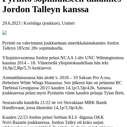
Jordon Talleyn kanssa
29.6.2023 | Korisliiga (joukkue), Uutiset
Pyrintö on vahvistanut joukkuettaan amerikkalaistakamies Jordon
Talleyn 185cm/ 28v sopimuksella.
Yliopistovuotensa Jordon pelasi NCAA 1-div UNC Wilmingtonissa
kausina 2014 – 18. Viimeisellä yliopistokaudellaan hän teki
16,9p/2,8lp/5,7s keskiarvot.
Ammattilaisuransa hän aloitti v. 2018 – 19 Saksan Pro A:ssa,
Hebeisen White Wings Hanaussa. Sen jälkeen hän on pelannut BC
Titebissä Georgiassa 20/21 kauden 14,1p/3,5lp/4,8s. Samassa
joukkueessa pelasi myös Pyrinnön viime kauden pelaaja Tylan Birts.
Seuraavalla kaudella 21/22 tie vei Slovakiaan MBK Banik
Handlovaan, jossa tilastoitui 14,1p/3,5lp/4,8s.
Kauden 22/23 Jordon pelasi Serbian KLS -liigassa OKK
Novi Bazarin joukkueessa. Jordon Talley oli koko sarjan