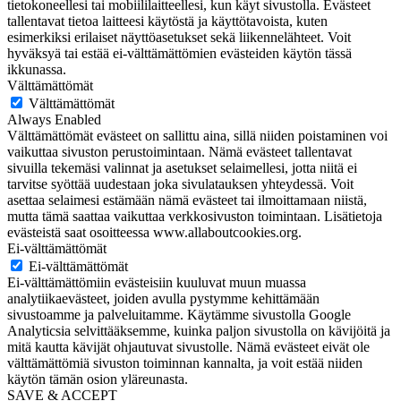
tietokoneellesi tai mobiililaitteellesi, kun käyt sivustolla. Evästeet
tallentavat tietoa laitteesi käytöstä ja käyttötavoista, kuten
esimerkiksi erilaiset näyttöasetukset sekä liikennelähteet. Voit
hyväksyä tai estää ei-välttämättömien evästeiden käytön tässä
ikkunassa.
Välttämättömät
Välttämättömät
Always Enabled
Välttämättömät evästeet on sallittu aina, sillä niiden poistaminen voi
vaikuttaa sivuston perustoimintaan. Nämä evästeet tallentavat
sivuilla tekemäsi valinnat ja asetukset selaimellesi, jotta niitä ei
tarvitse syöttää uudestaan joka sivulatauksen yhteydessä. Voit
asettaa selaimesi estämään nämä evästeet tai ilmoittamaan niistä,
mutta tämä saattaa vaikuttaa verkkosivuston toimintaan. Lisätietoja
evästeistä saat osoitteessa www.allaboutcookies.org.
Ei-välttämättömät
Ei-välttämättömät
Ei-välttämättömiin evästeisiin kuuluvat muun muassa
analytiikaevästeet, joiden avulla pystymme kehittämään
sivustoamme ja palveluitamme. Käytämme sivustolla Google
Analyticsia selvittääksemme, kuinka paljon sivustolla on kävijöitä ja
mitä kautta kävijät ohjautuvat sivustolle. Nämä evästeet eivät ole
välttämättömiä sivuston toiminnan kannalta, ja voit estää niiden
käytön tämän osion yläreunasta.
SAVE & ACCEPT