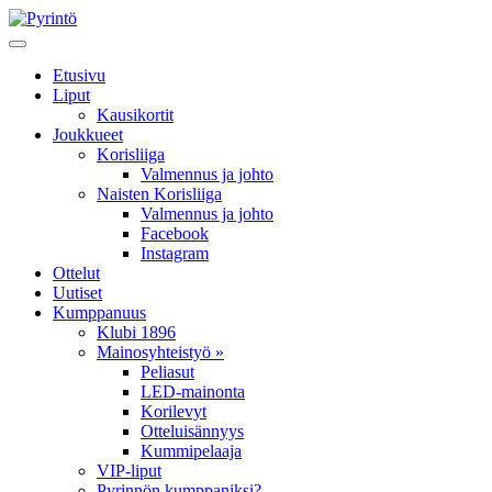
Etusivu
Liput
Kausikortit
Joukkueet
Korisliiga
Valmennus ja johto
Naisten Korisliiga
Valmennus ja johto
Facebook
Instagram
Ottelut
Uutiset
Kumppanuus
Klubi 1896
Mainosyhteistyö »
Peliasut
LED-mainonta
Korilevyt
Otteluisännyys
Kummipelaaja
VIP-liput
Pyrinnön kumppaniksi?