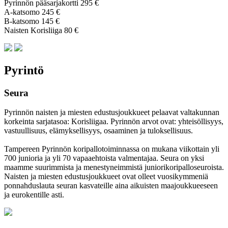
Pyrinnön pääsarjakortti 295 €
A-katsomo 245 €
B-katsomo 145 €
Naisten Korisliiga 80 €
Pyrintö
Seura
Pyrinnön naisten ja miesten edustusjoukkueet pelaavat valtakunnan
korkeinta sarjatasoa: Korisliigaa. Pyrinnön arvot ovat: yhteisöl­lisyys,
vastuul­lisuus, elämyk­sellisyys, osaaminen ja tulok­sellisuus.
Tampereen Pyrinnön kori­pallo­toimin­nassa on mukana viikottain yli
700 junioria ja yli 70 vapaa­ehtoista valmen­tajaa. Seura on yksi
maamme suurim­mista ja menes­tyneim­mistä juni­ori­kori­pallo­seuroista.
Naisten ja miesten edustus­joukkueet ovat olleet vuosi­kymmeniä
ponnahdus­lauta seuran kasvateille aina aikuisten maa­joukkueeseen
ja euro­kentille asti.