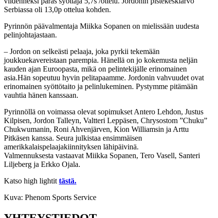
viidenneksi paras syöttäjä 5,7s /ottelu. Jordonin pistekeskiarvo
Serbiassa oli 13,0p ottelua kohden.
Pyrinnön päävalmentaja Miikka Sopanen on mielissään uudesta
pelinjohtajastaan.
– Jordon on selkeästi pelaaja, joka pyrkii tekemään
joukkuekavereistaan parempia. Hänellä on jo kokemusta neljän
kauden ajan Euroopasta, mikä on pelintekijälle erinomainen
asia.Hän sopeutuu hyvin pelitapaamme. Jordonin vahvuudet ovat
erinomainen syöttötaito ja pelinlukeminen. Pystymme pitämään
vauhtia hänen kanssaan.
Pyrinnöllä on voimassa olevat sopimukset Antero Lehdon, Justus
Kilpisen, Jordon Talleyn, Valtteri Leppäsen, Chrysostom ”Chuku”
Chukwumanin, Roni Ahvenjärven, Kion Williamsin ja Arttu
Pitkäsen kanssa. Seura julkistaa ensimmäisen
amerikkalaispelaajakiinnityksen lähipäivinä.
Valmennuksesta vastaavat Miikka Sopanen, Tero Vasell, Santeri
Liljeberg ja Erkko Ojala.
Katso high lightit
tästä.
Kuva: Phenom Sports Service
YHTEYSTIEDOT