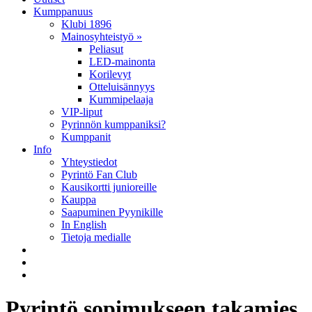
Kumppanuus
Klubi 1896
Mainosyhteistyö »
Peliasut
LED-mainonta
Korilevyt
Otteluisännyys
Kummipelaaja
VIP-liput
Pyrinnön kumppaniksi?
Kumppanit
Info
Yhteystiedot
Pyrintö Fan Club
Kausikortti junioreille
Kauppa
Saapuminen Pyynikille
In English
Tietoja medialle
Pyrintö sopimukseen takamies