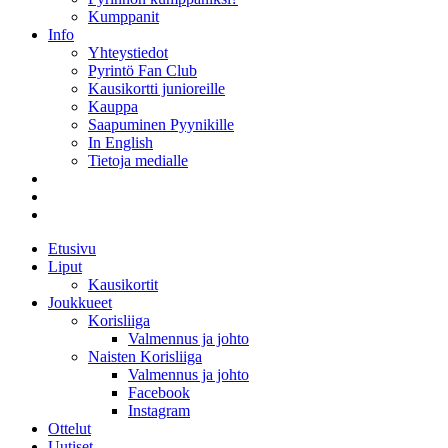
Kumppanit
Info
Yhteystiedot
Pyrintö Fan Club
Kausikortti junioreille
Kauppa
Saapuminen Pyynikille
In English
Tietoja medialle
Etusivu
Liput
Kausikortit
Joukkueet
Korisliiga
Valmennus ja johto
Naisten Korisliiga
Valmennus ja johto
Facebook
Instagram
Ottelut
Uutiset