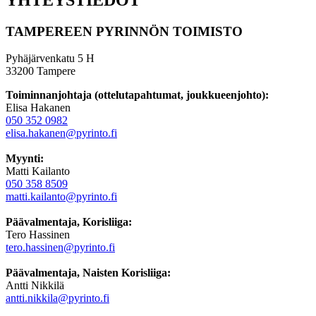
TAMPEREEN PYRINNÖN TOIMISTO
Pyhäjärvenkatu 5 H
33200 Tampere
Toiminnanjohtaja (ottelutapahtumat, joukkueenjohto):
Elisa Hakanen
050 352 0982
elisa.hakanen@pyrinto.fi
Myynti:
Matti Kailanto
050 358 8509
matti.kailanto@pyrinto.fi
Päävalmentaja, Korisliiga:
Tero Hassinen
tero.hassinen@pyrinto.fi
Päävalmentaja, Naisten Korisliiga:
Antti Nikkilä
antti.nikkila@pyrinto.fi