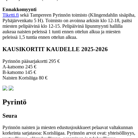
Ennakkomyynti
Tiketti.fi
sekä Tampereen Pyrinnön toimisto (Klingendahlin sisäpiha,
Pyhäjärvenkatu 5 H). Toimisto on avoinna arkisin klo 12-18, paitsi
miesten pelipäivinä klo 12-15. Pelipäivinä lipunmyynti hallilla
aukeaa naisten peleissä 1 tunti ennen ottelun alkua ja miesten
peleissä 1,5 tuntia ennen ottelun alkua.
KAUSIKORTIT KAUDELLE 2025-2026
Pyrinnön pääsarjakortti 295 €
A-katsomo 245 €
B-katsomo 145 €
Naisten Korisliiga 80 €
Pyrintö
Seura
Pyrinnön naisten ja miesten edustusjoukkueet pelaavat valtakunnan
korkeinta sarjatasoa: Korisliigaa. Pyrinnön arvot ovat: yhteisöl­lisyys,