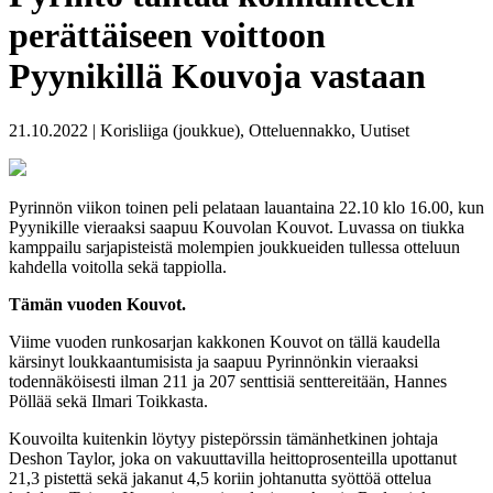
perättäiseen voittoon
Pyynikillä Kouvoja vastaan
21.10.2022 | Korisliiga (joukkue), Otteluennakko, Uutiset
Pyrinnön viikon toinen peli pelataan lauantaina 22.10 klo 16.00, kun
Pyynikille vieraaksi saapuu Kouvolan Kouvot. Luvassa on tiukka
kamppailu sarjapisteistä molempien joukkueiden tullessa otteluun
kahdella voitolla sekä tappiolla.
Tämän vuoden Kouvot.
Viime vuoden runkosarjan kakkonen Kouvot on tällä kaudella
kärsinyt loukkaantumisista ja saapuu Pyrinnönkin vieraaksi
todennäköisesti ilman 211 ja 207 senttisiä senttereitään, Hannes
Pöllää sekä Ilmari Toikkasta.
Kouvoilta kuitenkin löytyy pistepörssin tämänhetkinen johtaja
Deshon Taylor, joka on vakuuttavilla heittoprosenteilla upottanut
21,3 pistettä sekä jakanut 4,5 koriin johtanutta syöttöä ottelua