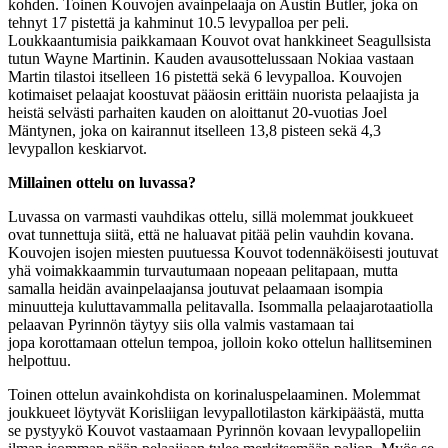
kohden. Toinen Kouvojen avainpelaaja on Austin Butler, joka on
tehnyt 17 pistettä ja kahminut 10.5 levypalloa per peli.
Loukkaantumisia paikkamaan Kouvot ovat hankkineet Seagullsista
tutun Wayne Martinin. Kauden avausottelussaan Nokiaa vastaan
Martin tilastoi itselleen 16 pistettä sekä 6 levypalloa. Kouvojen
kotimaiset pelaajat koostuvat pääosin erittäin nuorista pelaajista ja
heistä selvästi parhaiten kauden on aloittanut 20-vuotias Joel
Mäntynen, joka on kairannut itselleen 13,8 pisteen sekä 4,3
levypallon keskiarvot.
Millainen ottelu on luvassa?
Luvassa on varmasti vauhdikas ottelu, sillä molemmat joukkueet
ovat tunnettuja siitä, että ne haluavat pitää pelin vauhdin kovana.
Kouvojen isojen miesten puutuessa Kouvot todennäköisesti joutuvat
yhä voimakkaammin turvautumaan nopeaan pelitapaan, mutta
samalla heidän avainpelaajansa joutuvat pelaamaan isompia
minuutteja kuluttavammalla pelitavalla. Isommalla pelaajarotaatiolla
pelaavan Pyrinnön täytyy siis olla valmis vastamaan tai
jopa korottamaan ottelun tempoa, jolloin koko ottelun hallitseminen
helpottuu.
Toinen ottelun avainkohdista on korinaluspelaaminen. Molemmat
joukkueet löytyvät Korisliigan levypallotilaston kärkipäästä, mutta
se pystyykö Kouvot vastaamaan Pyrinnön kovaan levypallopeliin