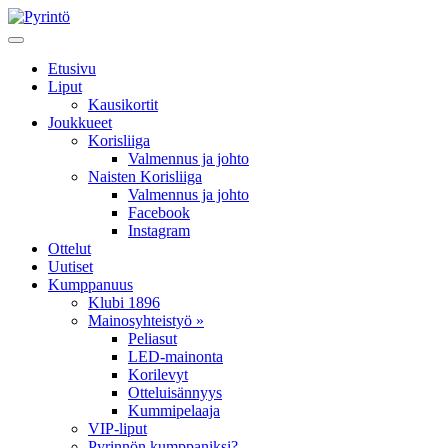
Etusivu
Liput
Kausikortit
Joukkueet
Korisliiga
Valmennus ja johto
Naisten Korisliiga
Valmennus ja johto
Facebook
Instagram
Ottelut
Uutiset
Kumppanuus
Klubi 1896
Mainosyhteistyö »
Peliasut
LED-mainonta
Korilevyt
Otteluisännyys
Kummipelaaja
VIP-liput
Pyrinnön kumppaniksi?