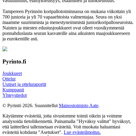
vastuul­lisuus, elämyk­sellisyys, osaaminen ja tulok­sellisuus.
Tampereen Pyrinnön kori­pallo­toimin­nassa on mukana viikottain yli
700 junioria ja yli 70 vapaa­ehtoista valmen­tajaa. Seura on yksi
maamme suurim­mista ja menes­tyneim­mistä juni­ori­kori­pallo­seuroista.
Naisten ja miesten edustus­joukkueet ovat olleet vuosi­kymmeniä
ponnahdus­lauta seuran kasvateille aina aikuisten maa­joukkueeseen
ja euro­kentille asti.
Pyrinto.fi
Joukkueet
Ottelut
Uutiset ja otteluraportit
Kumppanit
Yhteystiedot
© Pyrintö 2026. Suunnitellut
Mainostoimisto Aate
.
Käytämme evästeitä, jotta sivustomme toimii oikein ja voimme
analysoida tietoliikennettä. Painamalla "Hyväksy valitut" hyväksyt,
että laitteellesi tallennetaan evästeitä. Voit muokata haluamiasi
evästeitä kohdasta "Asetukset".
Lue evästeilmoitus.