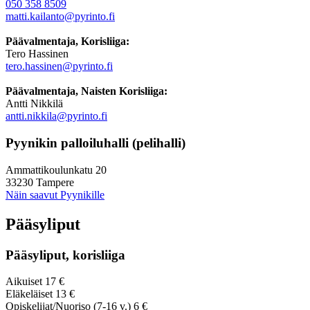
050 358 8509
matti.kailanto@pyrinto.fi
Päävalmentaja, Korisliiga:
Tero Hassinen
tero.hassinen@pyrinto.fi
Päävalmentaja, Naisten Korisliiga:
Antti Nikkilä
antti.nikkila@pyrinto.fi
Pyynikin palloiluhalli (pelihalli)
Ammattikoulunkatu 20
33230 Tampere
Näin saavut Pyynikille
Pääsyliput
Pääsyliput, korisliiga
Aikuiset 17 €
Eläkeläiset 13 €
Opiskelijat/Nuoriso (7-16 v.) 6 €