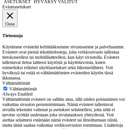
ASETUKSET
HYVÄKSY VALITUT
Evästeasetukset
Close
Tietosuoja
Käytämme evästeitä kehittääksemme sivustoamme ja palveluamme.
Evästeet ovat pieniä tekstitiedostoja, joita verkkosivusto tallentaa
tietokoneellesi tai mobiililaitteellesi, kun käyt sivustolla. Evästeet
tallentavat tietoa laitteesi käytöstä ja käyttötavoista, kuten
esimerkiksi erilaiset näyttöasetukset sekä liikennelähteet. Voit
hyväksyä tai estää ei-välttämättömien evästeiden käytön tässä
ikkunassa.
Välttämättömät
Välttämättömät
Always Enabled
Välttämättömät evästeet on sallittu aina, sillä niiden poistaminen voi
vaikuttaa sivuston perustoimintaan. Nämä evästeet tallentavat
sivuilla tekemäsi valinnat ja asetukset selaimellesi, jotta niitä ei
tarvitse syöttää uudestaan joka sivulatauksen yhteydessä. Voit
asettaa selaimesi estämään nämä evästeet tai ilmoittamaan niistä,
mutta tämä saattaa vaikuttaa verkkosivuston toimintaan. Lisätietoja