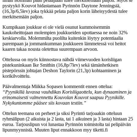
ilman isomman pään pelaajiaan tulee merkitsemään paljon. Myös se
pystyykö Kouvot hidastamaan Pyrinnön Daytone Jenningsiä,
(16,3p/6,5lev) joka tykkää pelata paljon korin läheisyydestä tulee
merkitsemään paljon.
Kumpikaan joukkue ei ole vielä osunut kummoisemmin
kaukoheittojaan molempien joukkueiden upottaessa ne noin 32%
keskiarvolla. Molemmilta puolilta kuitenkin löytyy potentiaalia
parempaan ja jommankumman joukkueen lämmetessä voi heitot
kaaren takaa nousta oletettua suurempaan arvoon.
Ottelussa on myös kiinnostava nähdä viimevuoden korisliigan
pistekuninkaan Ike Smithin (16,8p/7lev) sekä tämänhetkisen
pistepörssin johtajan Deshon Taylorin (21,3p) kohtaaminen ja
korikilvoittelu.
Päävalmentaja Miikka Sopasen kommentit ennen ottelua:
“Pyynikillä luvassa vauhdikas Korisliigaottelu, kun dynaaminen ja
erinomaisesti valmennettu Kouvolan Kouvot saapuu Pyynikille.
Nykykuntomme pääsee siis kovaan testiin.”
Ottelun teemana on perheet ja siksi Pyrintö tarjoaakin otteluun
ryhmälipun (2 aikuista ja 2 lasta, tai 1 aikuinen ja 3 lasta) hintaan 25
euroa. Tarjouslipun voi lunastaa Pyrinnön toimistolta tai pelipäivän
lipunmyynnistä. Muuten liput ennakkoon myy tiketti.fi