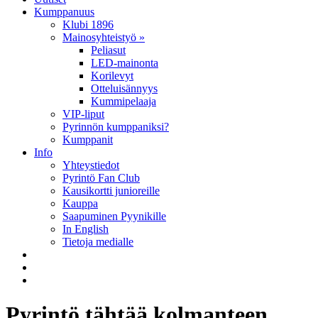
Kumppanuus
Klubi 1896
Mainosyhteistyö »
Peliasut
LED-mainonta
Korilevyt
Otteluisännyys
Kummipelaaja
VIP-liput
Pyrinnön kumppaniksi?
Kumppanit
Info
Yhteystiedot
Pyrintö Fan Club
Kausikortti junioreille
Kauppa
Saapuminen Pyynikille
In English
Tietoja medialle
Pyrintö tähtää kolmanteen