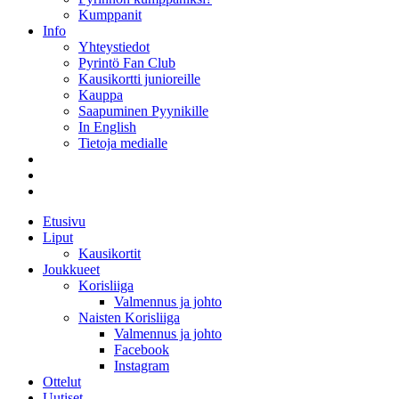
Kumppanit
Info
Yhteystiedot
Pyrintö Fan Club
Kausikortti junioreille
Kauppa
Saapuminen Pyynikille
In English
Tietoja medialle
Etusivu
Liput
Kausikortit
Joukkueet
Korisliiga
Valmennus ja johto
Naisten Korisliiga
Valmennus ja johto
Facebook
Instagram
Ottelut
Uutiset