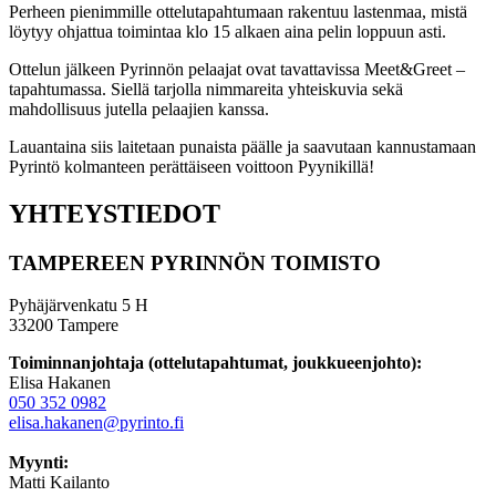
Perheen pienimmille ottelutapahtumaan rakentuu lastenmaa, mistä
löytyy ohjattua toimintaa klo 15 alkaen aina pelin loppuun asti.
Ottelun jälkeen Pyrinnön pelaajat ovat tavattavissa Meet&Greet –
tapahtumassa. Siellä tarjolla nimmareita yhteiskuvia sekä
mahdollisuus jutella pelaajien kanssa.
Lauantaina siis laitetaan punaista päälle ja saavutaan kannustamaan
Pyrintö kolmanteen perättäiseen voittoon Pyynikillä!
YHTEYSTIEDOT
TAMPEREEN PYRINNÖN TOIMISTO
Pyhäjärvenkatu 5 H
33200 Tampere
Toiminnanjohtaja (ottelutapahtumat, joukkueenjohto):
Elisa Hakanen
050 352 0982
elisa.hakanen@pyrinto.fi
Myynti:
Matti Kailanto