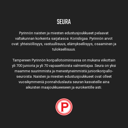
SEURA
Pyrinnön naisten ja miesten edustusjoukkueet pelaavat
valtakunnan korkeinta sarjatasoa: Korisliigaa. Pyrinnön arvot
ovat: yhteisöl­lisyys, vastuul­lisuus, elämyk­sellisyys, osaaminen ja
tulok­sellisuus.
Tampereen Pyrinnön kori­pallo­toimin­nassa on mukana viikottain
yli 700 junioria ja yli 70 vapaa­ehtoista valmen­tajaa. Seura on yksi
maamme suurim­mista ja menes­tyneim­mistä juni­ori­kori­pallo­
seuroista. Naisten ja miesten edustus­joukkueet ovat olleet
vuosi­kymmeniä ponnahdus­lauta seuran kasvateille aina
aikuisten maa­joukkueeseen ja euro­kentille asti.