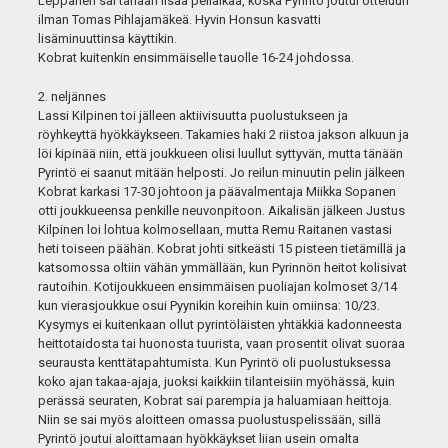
Leppänen sai tänään lisää peliaikaa, koska Pyrintö joutui otteluun
ilman Tomas Pihlajamäkeä. Hyvin Honsun kasvatti
lisäminuuttinsa käyttikin.
Kobrat kuitenkin ensimmäiselle tauolle 16-24 johdossa.
2. neljännes
Lassi Kilpinen toi jälleen aktiivisuutta puolustukseen ja
röyhkeyttä hyökkäykseen. Takamies haki 2 riistoa jakson alkuun ja
löi kipinää niin, että joukkueen olisi luullut syttyvän, mutta tänään
Pyrintö ei saanut mitään helposti. Jo reilun minuutin pelin jälkeen
Kobrat karkasi 17-30 johtoon ja päävalmentaja Miikka Sopanen
otti joukkueensa penkille neuvonpitoon. Aikalisän jälkeen Justus
Kilpinen loi lohtua kolmosellaan, mutta Remu Raitanen vastasi
heti toiseen päähän. Kobrat johti sitkeästi 15 pisteen tietämillä ja
katsomossa oltiin vähän ymmällään, kun Pyrinnön heitot kolisivat
rautoihin. Kotijoukkueen ensimmäisen puoliajan kolmoset 3/14
kun vierasjoukkue osui Pyynikin koreihin kuin omiinsa: 10/23.
Kysymys ei kuitenkaan ollut pyrintöläisten yhtäkkiä kadonneesta
heittotaidosta tai huonosta tuurista, vaan prosentit olivat suoraa
seurausta kenttätapahtumista. Kun Pyrintö oli puolustuksessa
koko ajan takaa-ajaja, juoksi kaikkiin tilanteisiin myöhässä, kuin
perässä seuraten, Kobrat sai parempia ja haluamiaan heittoja.
Niin se sai myös aloitteen omassa puolustuspelissään, sillä
Pyrintö joutui aloittamaan hyökkäykset liian usein omalta