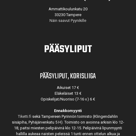
Ammattikoulunkatu 20
33230 Tampere
Näin saavut Pyynikille
PÄÄSYLIPUT
PÄÄSYLIPUT, KORISLIIGA
Aikuiset 17 €
Eläkeläiset 13 €
Opiskelijat/Nuoriso (7-16 v.) 6 €
Ennakkomyynti
Tiketti.fi
sekä Tampereen Pyrinnön toimisto (Klingendahlin
sisäpiha, Pyhäjärvenkatu 5 H). Toimisto on avoinna arkisin klo 12-
18, paitsi miesten pelipäivinä klo 12-15. Pelipäivinä lipunmyynti
hallilla aukeaa naisten peleissä 1 tunti ennen ottelun alkua ja