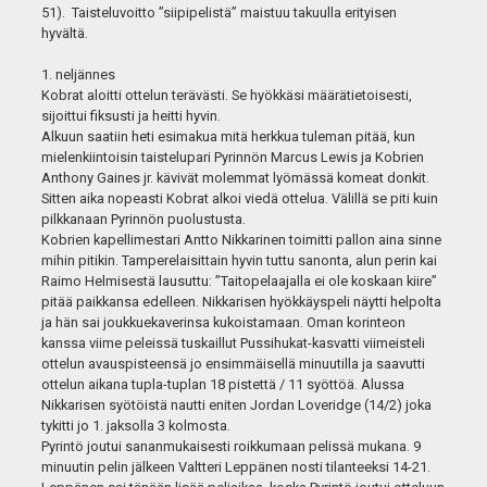
51). Taisteluvoitto ”siipipelistä” maistuu takuulla erityisen
hyvältä.
1. neljännes
Kobrat aloitti ottelun terävästi. Se hyökkäsi määrätietoisesti,
sijoittui fiksusti ja heitti hyvin.
Alkuun saatiin heti esimakua mitä herkkua tuleman pitää, kun
mielenkiintoisin taistelupari Pyrinnön Marcus Lewis ja Kobrien
Anthony Gaines jr. kävivät molemmat lyömässä komeat donkit.
Sitten aika nopeasti Kobrat alkoi viedä ottelua. Välillä se piti kuin
pilkkanaan Pyrinnön puolustusta.
Kobrien kapellimestari Antto Nikkarinen toimitti pallon aina sinne
mihin pitikin. Tamperelaisittain hyvin tuttu sanonta, alun perin kai
Raimo Helmisestä lausuttu: ”Taitopelaajalla ei ole koskaan kiire”
pitää paikkansa edelleen. Nikkarisen hyökkäyspeli näytti helpolta
ja hän sai joukkuekaverinsa kukoistamaan. Oman korinteon
kanssa viime peleissä tuskaillut Pussihukat-kasvatti viimeisteli
ottelun avauspisteensä jo ensimmäisellä minuutilla ja saavutti
ottelun aikana tupla-tuplan 18 pistettä / 11 syöttöä. Alussa
Nikkarisen syötöistä nautti eniten Jordan Loveridge (14/2) joka
tykitti jo 1. jaksolla 3 kolmosta.
Pyrintö joutui sananmukaisesti roikkumaan pelissä mukana. 9
minuutin pelin jälkeen Valtteri Leppänen nosti tilanteeksi 14-21.