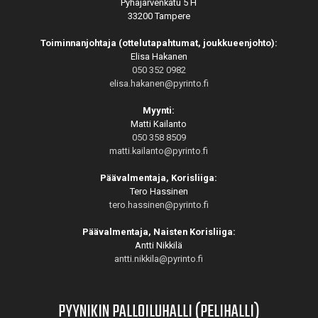
Pyhäjärvenkatu 5 H
33200 Tampere
Toiminnanjohtaja (ottelutapahtumat, joukkueenjohto):
Elisa Hakanen
050 352 0982
elisa.hakanen@pyrinto.fi
Myynti:
Matti Kailanto
050 358 8509
matti.kailanto@pyrinto.fi
Päävalmentaja, Korisliiga:
Tero Hassinen
tero.hassinen@pyrinto.fi
Päävalmentaja, Naisten Korisliiga:
Antti Nikkilä
antti.nikkila@pyrinto.fi
PYYNIKIN PALLOILUHALLI (PELIHALLI)