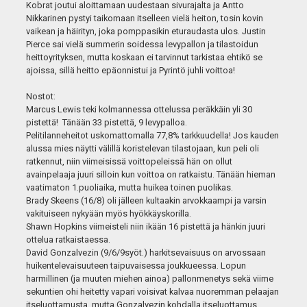
Kobrat joutui aloittamaan uudestaan sivurajalta ja Antto
Nikkarinen pystyi taikomaan itselleen vielä heiton, tosin kovin
vaikean ja häirityn, joka pomppasikin eturaudasta ulos. Justin
Pierce sai vielä summerin soidessa levypallon ja tilastoidun
heittoyrityksen, mutta koskaan ei tarvinnut tarkistaa ehtikö se
ajoissa, sillä heitto epäonnistui ja Pyrintö juhli voittoa!
Nostot:
Marcus Lewis teki kolmannessa ottelussa peräkkäin yli 30
pistettä! Tänään 33 pistettä, 9 levypalloa.
Pelitilanneheitot uskomattomalla 77,8% tarkkuudella! Jos kauden
alussa mies näytti välillä koristelevan tilastojaan, kun peli oli
ratkennut, niin viimeisissä voittopeleissä hän on ollut
avainpelaaja juuri silloin kun voittoa on ratkaistu. Tänään hieman
vaatimaton 1.puoliaika, mutta huikea toinen puolikas.
Brady Skeens (16/8) oli jälleen kultaakin arvokkaampi ja varsin
vakituiseen nykyään myös hyökkäyskorilla.
Shawn Hopkins viimeisteli niin ikään 16 pistettä ja hänkin juuri
ottelua ratkaistaessa.
David Gonzalvezin (9/6/9syöt.) harkitsevaisuus on arvossaan
huikentelevaisuuteen taipuvaisessa joukkueessa. Lopun
harmillinen (ja muuten miehen ainoa) pallonmenetys sekä viime
sekuntien ohi heitetty vapari voisivat kalvaa nuoremman pelaajan
itseluottamusta, mutta Gonzalvezin kohdalla itseluottamus