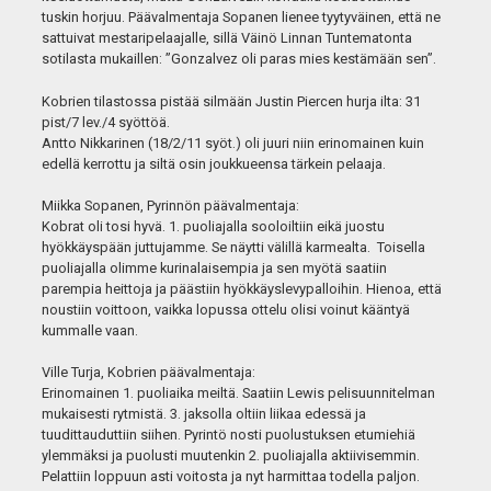
tuskin horjuu. Päävalmentaja Sopanen lienee tyytyväinen, että ne
sattuivat mestaripelaajalle, sillä Väinö Linnan Tuntematonta
sotilasta mukaillen: ”Gonzalvez oli paras mies kestämään sen”.
Kobrien tilastossa pistää silmään Justin Piercen hurja ilta: 31
pist/7 lev./4 syöttöä.
Antto Nikkarinen (18/2/11 syöt.) oli juuri niin erinomainen kuin
edellä kerrottu ja siltä osin joukkueensa tärkein pelaaja.
Miikka Sopanen, Pyrinnön päävalmentaja:
Kobrat oli tosi hyvä. 1. puoliajalla sooloiltiin eikä juostu
hyökkäyspään juttujamme. Se näytti välillä karmealta. Toisella
puoliajalla olimme kurinalaisempia ja sen myötä saatiin
parempia heittoja ja päästiin hyökkäyslevypalloihin. Hienoa, että
noustiin voittoon, vaikka lopussa ottelu olisi voinut kääntyä
kummalle vaan.
Ville Turja, Kobrien päävalmentaja:
Erinomainen 1. puoliaika meiltä. Saatiin Lewis pelisuunnitelman
mukaisesti rytmistä. 3. jaksolla oltiin liikaa edessä ja
tuudittauduttiin siihen. Pyrintö nosti puolustuksen etumiehiä
ylemmäksi ja puolusti muutenkin 2. puoliajalla aktiivisemmin.
Pelattiin loppuun asti voitosta ja nyt harmittaa todella paljon.