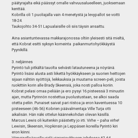
päätyrajalta eikä päässyt omalle vahvuusalueelleen, juoksemaan
kenttää.
Kobrilla oli 1.puoliajalla vain 4 menetystä ja levypallot se voitti
18-24.
Taukojohto 34-51 Lapualaisille oli siis täysin ansaittu.
Aina asiantuntevassa makkarajonossa oltiin yleisesti sitä mieltä,
että Kobrat esitti syksyn komeinta paikanmurtohyökkäystä
Pyynikillä.
3. neljännes
Pyrintö tuli pitkältä tauolta selvästi latautuneena ja nöyränä.
Pyrintö lisäsi alusta asti liikettä hyökkäykseen ja suorien heittojen
sijaan nähtiin syöttöjä, leikkauksia ja muutama screen-peli, joista
ruokittiin korin alle Brady Skeensiä, joka nosti palloa koriin.
Kobrat pelasi omaa peliään ja ero pysyi 16 pisteessä 3 minuutin
ajan, mutta Pyrinnön nostettua puolustustaan, se alkoi saada
otetta peliin. Punaiset saivat pari riistoa ja eron kaventuessa 10
pisteeseen (46-56) Kobrien päävalmentaja Ville Turja otti
aikalisän. Hän näki ottelun käännekohdan olevan käsillä.
Marcus Lewis oli kuitenkin päästetty jo irti. Virhe – paha virhe!
Lewisin, Skeensin, Hopkinsin ja Leppäsen koreilla Pyrintö kiri
eron kiinni.
Viimeiselle tauolle vielä vierasjoukkueen johdossa 62-64.