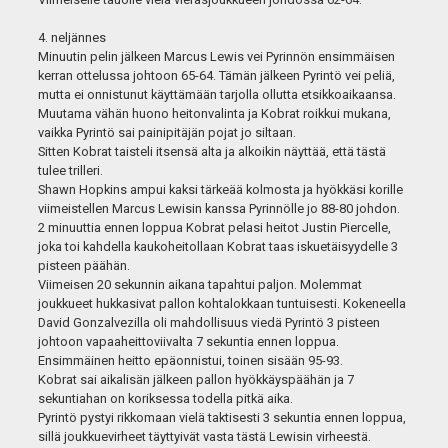
4. neljännes
Minuutin pelin jälkeen Marcus Lewis vei Pyrinnön ensimmäisen
kerran ottelussa johtoon 65-64. Tämän jälkeen Pyrintö vei peliä,
mutta ei onnistunut käyttämään tarjolla ollutta etsikkoaikaansa.
Muutama vähän huono heitonvalinta ja Kobrat roikkui mukana,
vaikka Pyrintö sai painipitäjän pojat jo siltaan.
Sitten Kobrat taisteli itsensä alta ja alkoikin näyttää, että tästä
tulee trilleri.
Shawn Hopkins ampui kaksi tärkeää kolmosta ja hyökkäsi korille
viimeistellen Marcus Lewisin kanssa Pyrinnölle jo 88-80 johdon.
2 minuuttia ennen loppua Kobrat pelasi heitot Justin Piercelle,
joka toi kahdella kaukoheitollaan Kobrat taas iskuetäisyydelle 3
pisteen päähän.
Viimeisen 20 sekunnin aikana tapahtui paljon. Molemmat
joukkueet hukkasivat pallon kohtalokkaan tuntuisesti. Kokeneella
David Gonzalvezilla oli mahdollisuus viedä Pyrintö 3 pisteen
johtoon vapaaheittoviivalta 7 sekuntia ennen loppua.
Ensimmäinen heitto epäonnistui, toinen sisään 95-93.
Kobrat sai aikalisän jälkeen pallon hyökkäyspäähän ja 7
sekuntiahan on koriksessa todella pitkä aika.
Pyrintö pystyi rikkomaan vielä taktisesti 3 sekuntia ennen loppua,
sillä joukkuevirheet täyttyivät vasta tästä Lewisin virheestä.