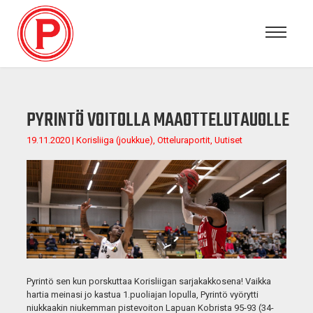
PYRINTÖ VOITOLLA MAAOTTELUTAUOLLE
19.11.2020 | Korisliiga (joukkue), Otteluraportit, Uutiset
Pyrintö sen kun porskuttaa Korisliigan sarjakakkosena! Vaikka
hartia meinasi jo kastua 1.puoliajan lopulla, Pyrintö vyörytti
niukkaakin niukemman pistevoiton Lapuan Kobrista 95-93 (34-