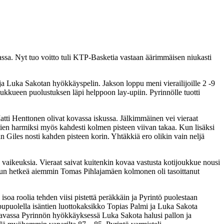
tolassa. Nyt tuo voitto tuli KTP-Basketia vastaan äärimmäisen niukasti
 ja Luka Sakotan hyökkäyspelin. Jakson loppu meni vierailijoille 2 -9
oukkueen puolustuksen läpi helppoon lay-upiin. Pyrinnölle tuotti
atti Henttonen olivat kovassa iskussa. Jälkimmäinen vei vieraat
tien harmiksi myös kahdesti kolmen pisteen viivan takaa. Kun lisäksi
n Giles nosti kahden pisteen korin. Yhtäkkiä ero olikin vain neljä
 vaikeuksia. Vieraat saivat kuitenkin kovaa vastusta kotijoukkue nousi
, kun hetkeä aiemmin Tomas Pihlajamäen kolmonen oli tasoittanut
isoa roolia tehden viisi pistettä peräkkäin ja Pyrintö puolestaan
oppupuolella isäntien luottokaksikko Topias Palmi ja Luka Sakota
euraavassa Pyrinnön hyökkäyksessä Luka Sakota halusi pallon ja