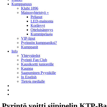
Kumppanuus
Klubi 1896
Mainosyhteistyö »
Peliasut
LED-mainonta
Korilevyt
Otteluisännyys
Kummipelaaja
VIP-liput
Pyrinnön kumppaniksi?
Kumppanit
Info
Yhteystiedot
Pyrintö Fan Club
Kausikortti junioreille
Kauppa
Saapuminen Pyynikille
In English
Tietoja medialle
Pyrintö voitti siipipelin KTP-Ba