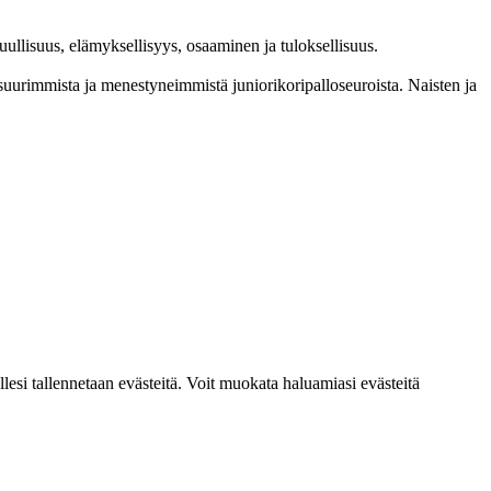
l­lisuus, elämyk­sellisyys, osaaminen ja tulok­sellisuus.
im­mista ja menes­tyneim­mistä juni­ori­kori­pallo­seuroista. Naisten ja
lesi tallennetaan evästeitä. Voit muokata haluamiasi evästeitä