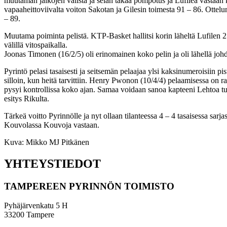
muutaman jalkojen välistä ja selän takaa pompotus ja Lufilea vastaan 
vapaaheittoviivalta voiton Sakotan ja Gilesin toimesta 91 – 86. Ottel
– 89.
Muutama poiminta pelistä. KTP-Basket hallitsi korin läheltä Lufilen 25
välillä vitospaikalla.
Joonas Timonen (16/2/5) oli erinomainen koko pelin ja oli lähellä joh
Pyrintö pelasi tasaisesti ja seitsemän pelaajaa ylsi kaksinumeroisiin pi
silloin, kun heitä tarvittiin. Henry Pwonon (10/4/4) pelaamisessa on ra
pysyi kontrollissa koko ajan. Samaa voidaan sanoa kapteeni Lehtoa tuu
esitys Rikulta.
Tärkeä voitto Pyrinnölle ja nyt ollaan tilanteessa 4 – 4 tasaisessa sa
Kouvolassa Kouvoja vastaan.
Kuva: Mikko MJ Pitkänen
YHTEYSTIEDOT
TAMPEREEN PYRINNÖN TOIMISTO
Pyhäjärvenkatu 5 H
33200 Tampere