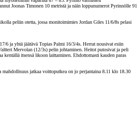
ielä myöhemmin vaparilta 87 – 85. Pyrintö varmisteli
pelannut Joonas Timonen 10 metristä ja näin loppunumerot Pyrinnölle 91
kolla peliin otetta, jossa monitoimimies Jordan Giles 11/6/8s pelasi
 17/6 ja yhtä jäätävä Topias Palmi 16/3/4s. Herrat nousivat esiin
Valtteri Mervolan (12/3s) pelin johtaminen. Heitot putosivat ja peli
aa kentällä itsensä likoon laittaminen. Ehdottomasti kauden paras
a mahdollisuus jatkaa voittoputkea on jo perjantaina 8.11 klo 18.30