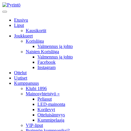
Etusivu
Liput
Kausikortit
Joukkueet
Korisliiga
Valmennus ja johto
Naisten Korisliiga
Valmennus ja johto
Facebook
Instagram
Ottelut
Uutiset
Kumppanuus
Klubi 1896
Mainosyhteistyö »
Peliasut
LED-mainonta
Korilevyt
Otteluisännyys
Kummipelaaja
VIP-liput
Pyrinnön kumppaniksi?