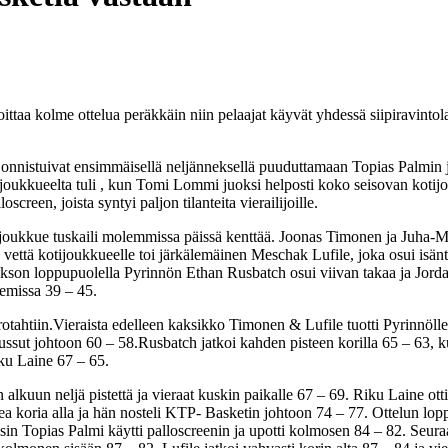
e voittaa kolme ottelua peräkkäin niin pelaajat käyvät yhdessä siipiravin
iset onnistuivat ensimmäisellä neljänneksellä puuduttamaan Topias Palmin
ijoukkueelta tuli , kun Tomi Lommi juoksi helposti koko seisovan kotij
reen, joista syntyi paljon tilanteita vierailijoille.
tijoukkue tuskaili molemmissa päissä kenttää. Joonas Timonen ja Juha-M
 vettä kotijoukkueelle toi järkälemäinen Meschak Lufile, joka osui isän
. Jakson loppupuolella Pyrinnön Ethan Rusbatch osui viivan takaa ja Jorda
kemissa 39 – 45.
rotahtiin.Vieraista edelleen kaksikko Timonen & Lufile tuotti Pyrinnölle
 noussut johtoon 60 – 58.Rusbatch jatkoi kahden pisteen korilla 65 – 63
ku Laine 67 – 65.
lkuun neljä pistettä ja vieraat kuskin paikalle 67 – 69. Riku Laine otti 
ufilea koria alla ja hän nosteli KTP- Basketin johtoon 74 – 77. Ottelun l
2 ensin Topias Palmi käytti palloscreenin ja upotti kolmosen 84 – 82. S