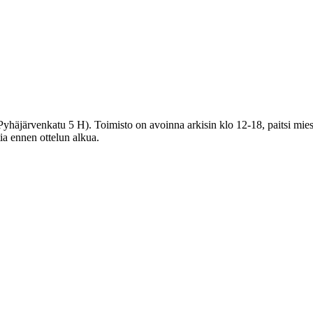
häjärvenkatu 5 H). Toimisto on avoinna arkisin klo 12-18, paitsi miest
tia ennen ottelun alkua.