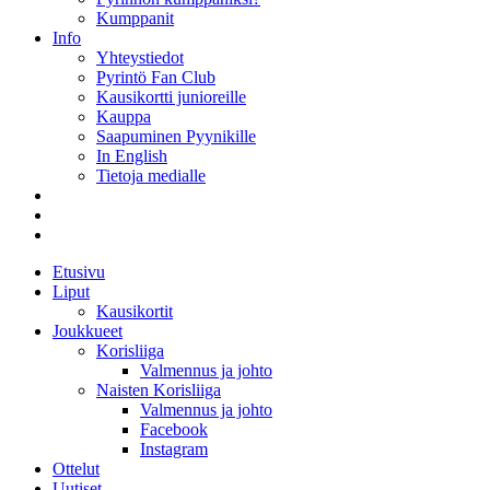
Kumppanit
Info
Yhteystiedot
Pyrintö Fan Club
Kausikortti junioreille
Kauppa
Saapuminen Pyynikille
In English
Tietoja medialle
Etusivu
Liput
Kausikortit
Joukkueet
Korisliiga
Valmennus ja johto
Naisten Korisliiga
Valmennus ja johto
Facebook
Instagram
Ottelut
Uutiset