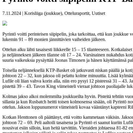
7.11.2024 | Korisliiga (joukkue), Otteluraportit, Uutiset
Pyrintö voitti perinteisen siipipelin, joka tarkoittaa, että kun joukku
lukemin 91 – 89 monien jännittävien vaiheiden jälkeen.
Ottelun alku lähti tasaisesti liikkeelle 15 – 15 tilanteeseen. Kotkala
ja neljänneksen jälkeen tilanne oli 17 – 24. Varsinainen nukahdus kot
suuria vaikeuksia pysäyttää Joonas Timonen ja hänen käyttämänsä pallosc
Toisella neljänneksellä KTP-Basket oli jatkuvasti niskan päällä ja ko
johtoon 22 – 32, kun jaksoa oli pelattu kolme minuuttia. Lisää kylmää
Lufile oli liian vahva korin alla, niin ero pysyi 12 pisteessä 31 – 43
pistettä 39 – 43. Tavon King viimeisteli vieraat johtoon puoliajalle lu
Kolmas jakso alkoi molemmilta joukkueilta hyvin. Pisteitä tehtiin vuo
sillasta ja kun Rusbatch heitti toisen kolmosensa sisään, oli Pyrintö
ottelun. Jakson loppunumerot viimeisteli kovaa vääntänyt kapteeni Ri
Kotkan Henttonen oli päättänyt, että voitto kammetaan väkisin. Jakson a
johtoon 72 – 69. Peli aaltoili tasaisena ja Pyrintö ei saanut kuriin L
nousivat esiin silloin, kun heitä tarvittiin. Vieraiden johtaessa 81-8