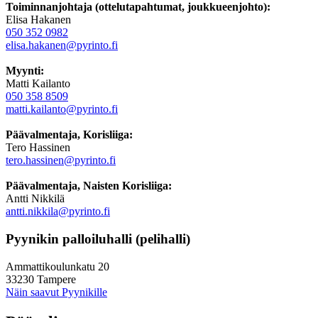
Toiminnanjohtaja (ottelutapahtumat, joukkueenjohto):
Elisa Hakanen
050 352 0982
elisa.hakanen@pyrinto.fi
Myynti:
Matti Kailanto
050 358 8509
matti.kailanto@pyrinto.fi
Päävalmentaja, Korisliiga:
Tero Hassinen
tero.hassinen@pyrinto.fi
Päävalmentaja, Naisten Korisliiga:
Antti Nikkilä
antti.nikkila@pyrinto.fi
Pyynikin palloiluhalli (pelihalli)
Ammattikoulunkatu 20
33230 Tampere
Näin saavut Pyynikille