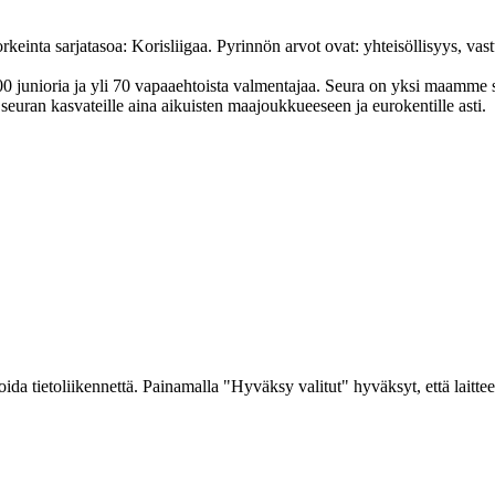
nta sarjatasoa: Korisliigaa. Pyrinnön arvot ovat: yhteisöl­lisyys, vastuu
junioria ja yli 70 vapaa­ehtoista valmen­tajaa. Seura on yksi maamme suur
uran kasvateille aina aikuisten maa­joukkueeseen ja euro­kentille asti.
a tietoliikennettä. Painamalla "Hyväksy valitut" hyväksyt, että laitteel