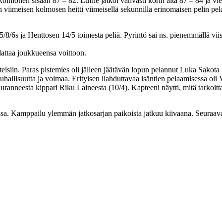
kolmonen sisään 87 – 82. Lufile jatkoi vahvasti korin alta 87 – 84 ja v
un viimeisen kolmosen heitti viimeisellä sekunnilla erinomaisen pelin 
/8/6s ja Henttosen 14/5 toimesta peliä. Pyrintö sai ns. pienemmällä viisi
dattaa joukkueensa voittoon.
steisiin. Paras pistemies oli jälleen jäätävän lopun pelannut Luka Sakota
uhallisuutta ja voimaa. Erityisen ilahduttavaa isäntien pelaamisessa oli 
ranneesta kippari Riku Laineesta (10/4). Kapteeni näytti, mitä tarkoitt
rjassa. Kamppailu ylemmän jatkosarjan paikoista jatkuu kiivaana. Seuraav