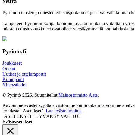
Seura
Pyrinnön naisten ja miesten edustusjoukkueet pelaavat valtakunnan korkei
Tampereen Pyrinnön kori­pallo­toimin­nassa on mukana viikottain yli 700 
miesten edustus­joukkueet ovat olleet vuosi­kymmeniä ponnahdus­lauta se
Pyrinto.fi
Joukkueet
Ottelut
Uutiset ja otteluraportit
Kumppanit
Yhteystiedot
© Pyrintö 2026. Suunnitellut
Mainostoimisto Aate
.
Käytämme evästeitä, jotta sivustomme toimii oikein ja voimme analysoid
kohdasta "Asetukset".
Lue evästeilmoitus.
ASETUKSET
HYVÄKSY VALITUT
Evästeasetukset