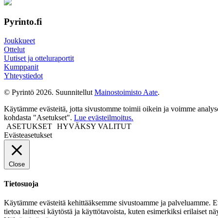
Pyrinto.fi
Joukkueet
Ottelut
Uutiset ja otteluraportit
Kumppanit
Yhteystiedot
© Pyrintö 2026. Suunnitellut
Mainostoimisto Aate
.
Käytämme evästeitä, jotta sivustomme toimii oikein ja voimme analysoid
kohdasta "Asetukset".
Lue evästeilmoitus.
ASETUKSET
HYVÄKSY VALITUT
Evästeasetukset
Close
Tietosuoja
Käytämme evästeitä kehittääksemme sivustoamme ja palveluamme. Evästeet 
tietoa laitteesi käytöstä ja käyttötavoista, kuten esimerkiksi erilaiset