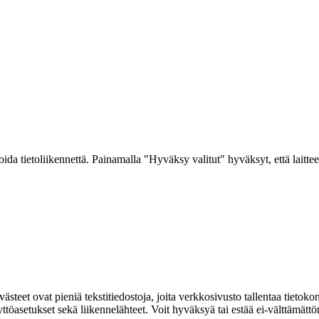
a tietoliikennettä. Painamalla "Hyväksy valitut" hyväksyt, että laitteel
ovat pieniä tekstitiedostoja, joita verkkosivusto tallentaa tietokoneelle
 näyttöasetukset sekä liikennelähteet. Voit hyväksyä tai estää ei-välttämä