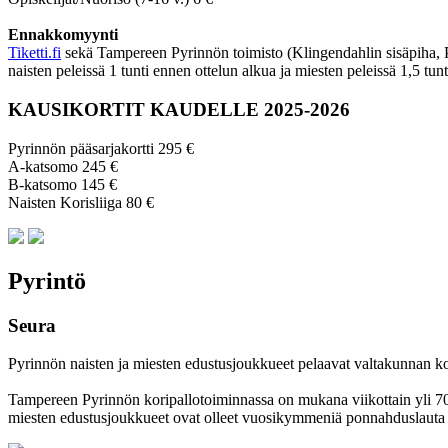
Ennakkomyynti
Tiketti.fi
sekä Tampereen Pyrinnön toimisto (Klingendahlin sisäpiha, Py
naisten peleissä 1 tunti ennen ottelun alkua ja miesten peleissä 1,5 tun
KAUSIKORTIT KAUDELLE 2025-2026
Pyrinnön pääsarjakortti 295 €
A-katsomo 245 €
B-katsomo 145 €
Naisten Korisliiga 80 €
Pyrintö
Seura
Pyrinnön naisten ja miesten edustusjoukkueet pelaavat valtakunnan korkei
Tampereen Pyrinnön kori­pallo­toimin­nassa on mukana viikottain yli 700 
miesten edustus­joukkueet ovat olleet vuosi­kymmeniä ponnahdus­lauta se