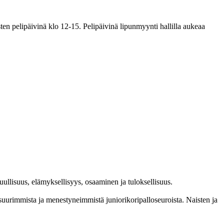
en pelipäivinä klo 12-15. Pelipäivinä lipunmyynti hallilla aukeaa
l­lisuus, elämyk­sellisyys, osaaminen ja tulok­sellisuus.
im­mista ja menes­tyneim­mistä juni­ori­kori­pallo­seuroista. Naisten ja