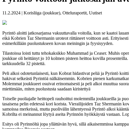
11.2.2024 | Korisliiga (joukkue), Otteluraportit, Uutiset
Pyrintö aloitti jatkosarjansa vakuuttavalla voitolla, kun se kaatoi l
eikä Kobrien Taz Shermanin uroteot riittäneet voittoon asti. Erityisesti
esimerkillään puolustukseen kovan meiningin ja fyysisyyden.
Tilastoissa loisti tuttu tehokaksikko Muhammad ja Ceaser. Muhis operoi
joukkue oli heittänyt jo 10 kolmen pisteen heittoa kovilla prosenteilla
tarkkuudella 32 pistettä.
Peli alkoi odotetunlaisesti, kun Kobrat hidastivat peliä ja Pyrintö koi
hakivat selkeästi Pyrintöä nälkäisemmin. Kobrien pienen karkumatkan jä
Molemmat joukkueet osuivat erinomaisesti ja peli alkoi muuttua suoran
miettimään, miten puolustusta saadaan kiristettyä
Toiselle puoliajalle heittopeli rauhoittui molemmilla joukkueilla ja pu
tasaisena pelin edetessä kori korista. Vierailijoiden Taz Shermanin kov
samoissa merkeissä, mutta puolivälin lähentyessä Pyrintö alkoi kääntää
Kobrilta ei meinannut löytyä aseita Pyrinnön hyökkäystä vastaan. Lopul
Esitys oli Pyrinnöltä jopa yllättävän hyvä, sillä aikaisemmissa kamppa