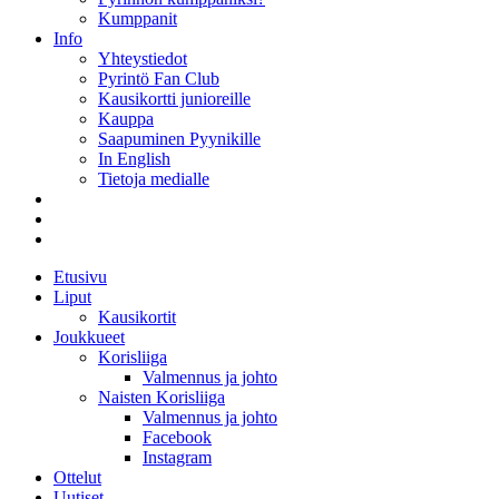
Kumppanit
Info
Yhteystiedot
Pyrintö Fan Club
Kausikortti junioreille
Kauppa
Saapuminen Pyynikille
In English
Tietoja medialle
Etusivu
Liput
Kausikortit
Joukkueet
Korisliiga
Valmennus ja johto
Naisten Korisliiga
Valmennus ja johto
Facebook
Instagram
Ottelut
Uutiset