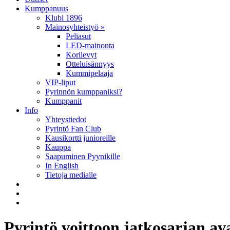
Kumppanuus
Klubi 1896
Mainosyhteistyö »
Peliasut
LED-mainonta
Korilevyt
Otteluisännyys
Kummipelaaja
VIP-liput
Pyrinnön kumppaniksi?
Kumppanit
Info
Yhteystiedot
Pyrintö Fan Club
Kausikortti junioreille
Kauppa
Saapuminen Pyynikille
In English
Tietoja medialle
Pyrintö voittoon jatkosarjan av