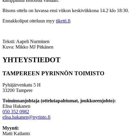
kamppailua Bisonsia vastaan.
Bisons ottelu on luvassa ensi viikon keskiviikkona 14.2 klo 18:30.
Ennakkoliput otteluun myy
tiketti.fi
Teksti: Aapeli Nurminen
Kuva: Mikko MJ Pitkänen
YHTEYSTIEDOT
TAMPEREEN PYRINNÖN TOIMISTO
Pyhäjärvenkatu 5 H
33200 Tampere
Toiminnanjohtaja (ottelutapahtumat, joukkueenjohto):
Elisa Hakanen
050 352 0982
elisa.hakanen@pyrinto.fi
Myynti:
Matti Kailanto