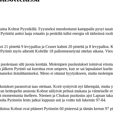
auantaina Kobrat Pyynikillä. Fyysiseksi muodostunut kamppailu pysyi tasa
 Pyrintöä auttoi laaja rotaatio ja penkiltä tullut energia oli tärkeässä r
 21 pistettä 9 levypalloa ja Ceaser kahmi 20 pistettä ja 8 levypalloa. 
. Pyrintö myös aiheutti Kobrille 18 pallonmenetystä ottelun aikana. Vier
tti puolestaan silti juosta kenttää. Molempien puolustukset toimivat erio
lkeen Pyrintö sai kurottua eron umpeen, kun se sai lapualaiset kuriin l
aiseksi ilotulittamiseksi. Meno ei ottanut hyytyäkseen, mutta molempien
olustukset paransivat taas otettaan. Korit syntyivät nyt lähempää, mutta 
an heittopelin ansiosta Kobrat säilyivät pelissä mukana ja viimeiselle e
 momentumia itselleen. Niemen ja Chukun puolustus ajoi Lapuan takamiehe
ta Pyrinnön lento jatkui loppuun asti ja voitto tuli lukemin 97-84.
iluissa Kobrat ovat pitäneet Pyrinnön 60 pisteessä ja tämän kerran 97 pi