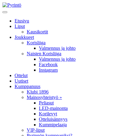
Etusivu
Liput
Kausikortit
Joukkueet
Korisliiga
Valmennus ja johto
Naisten Korisliiga
Valmennus ja johto
Facebook
Instagram
Ottelut
Uutiset
Kumppanuus
Klubi 1896
Mainosyhteistyö »
Peliasut
LED-mainonta
Korilevyt
Otteluisännyys
Kummipelaaja
VIP-liput
Pyrinnön kumppaniksi?