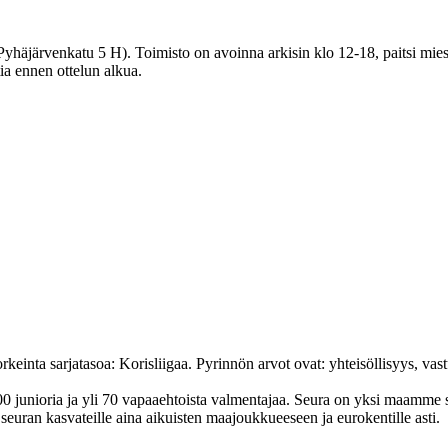
häjärvenkatu 5 H). Toimisto on avoinna arkisin klo 12-18, paitsi miest
tia ennen ottelun alkua.
nta sarjatasoa: Korisliigaa. Pyrinnön arvot ovat: yhteisöl­lisyys, vastuu
junioria ja yli 70 vapaa­ehtoista valmen­tajaa. Seura on yksi maamme suur
uran kasvateille aina aikuisten maa­joukkueeseen ja euro­kentille asti.