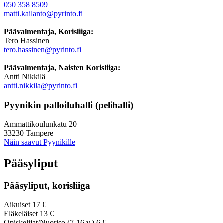
050 358 8509
matti.kailanto@pyrinto.fi
Päävalmentaja, Korisliiga:
Tero Hassinen
tero.hassinen@pyrinto.fi
Päävalmentaja, Naisten Korisliiga:
Antti Nikkilä
antti.nikkila@pyrinto.fi
Pyynikin palloiluhalli (pelihalli)
Ammattikoulunkatu 20
33230 Tampere
Näin saavut Pyynikille
Pääsyliput
Pääsyliput, korisliiga
Aikuiset 17 €
Eläkeläiset 13 €
Opiskelijat/Nuoriso (7-16 v.) 6 €