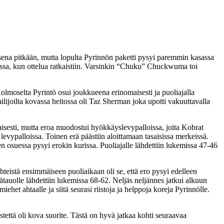
isena pitkään, mutta lopulta Pyrinnön paketti pysyi paremmin kasassa
oolissa, kun ottelua ratkaistiin. Varsinkin “Chuku” Chuckwuma toi
Kolmoselta Pyrintö osui joukkueena erinomaisesti ja puoliajalla
ailijoilta kovassa heitossa oli Taz Sherman joka upotti vakuuttavalla
maisesti, mutta eroa muodostui hyökkäyslevypalloissa, joita Kobrat
evypalloissa. Toinen erä päästiin aloittamaan tasaisissa merkeissä.
 osuessa pysyi erokin kurissa. Puoliajalle lähdettiin lukemissa 47-46
yhteistä ensimmäiseen puoliaikaan oli se, että ero pysyi edelleen
rätauolle lähdettiin lukemissa 68-62. Neljäs neljännes jatkui alkuun
t ahtaalle ja siitä seurasi riistoja ja helppoja koreja Pyrinnölle.
stettä oli kova suorite. Tästä on hyvä jatkaa kohti seuraavaa