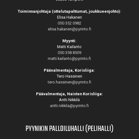
Toiminnanjohtaja (ottelutapahtumat, joukkueenjohto):
Elisa Hakanen
050 352 0982
elisa.hakanen@pyrinto.fi
Myynti:
Matti Kailanto
050 358 8509
matti.kailanto@pyrinto.fi
Päävalmentaja, Korisliiga:
Tero Hassinen
tero.hassinen@pyrinto.fi
Päävalmentaja, Naisten Korisliiga:
Antti Nikkilä
antti.nikkila@pyrinto.fi
PYYNIKIN PALLOILUHALLI (PELIHALLI)