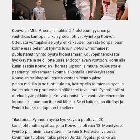
Kouvolan MLL-Areenalla nähtiin 2.1 oletetun fyysinen ja
vauhdikas kamppailu, kun yhteen ottivat Pyrintö ja Kouvot.
Ottelusta voittajaksi selviytyi ehkä kauden parasta koripalloaan
kolme erää pelannut Pyrintö luvuin 74-80. Erinomaisesti
puolustanut Pyrintö pystyi hidastamaan Kouvojen tehokasta
hyökkäystä ja se oli ottelussa ehdoton avain voittoon. Korin alla
kuriin saatiin Kouvojen Thomas Gipson ja muuta joukkuetta ei
päästetty juoksemaan avoimella kentällä. Hyökkäyksessä
Kouvojen paikkapuolustusta vastaan Pyrintö jaksoi
pelata maltilla ja se tuotti tulosta, heittopelin toimiessa hyvin ja
isojen miesten poratessa sisältä tarvittavat korit. Pyrintö hallitsi
ottelua hyvin pitkään ja Kouvot onnistuivat vasta viimeisen erän
lopussa kairaamaan itsensä lähelle. Se ei kuitenkaan riittänyt ja
Pyrintö hankki sarjapisteet itselleen.
Tilastoissa Pyrinnön hyvää hyökkäystä puoltavat 20
koriinjohtanutta syöttöä, joita Kouvoilla oli vain 13. Menetykset
Pyrintö piti minimissä ottaen niitä vain 8. Pisteiden valossa
kovimman tuloksen takoi jälleen Jordan Ngatai, joka keräsi