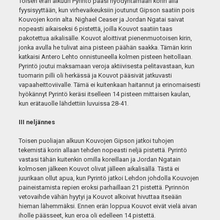
Toisen erän alkuun Pyrintö pääsi hyödyntämään korin alla
fyysisyyttään, kun virhevaikeuksiin joutunut Gipson saatiin pois
Kouvojen korin alta. Nighael Ceaser ja Jordan Ngatai saivat
nopeasti aikaiseksi 6 pistettä, joilla Kouvot saatiin taas
pakotettua aikalisälle. Kouvot aloittivat pienenmuotoisen kirin,
jonka avulla he tulivat aina pisteen päähän saakka. Tämän kirin
katkaisi Antero Lehto onnistuneella kolmen pisteen heitollaan.
Pyrintö joutui maksamaan veroja aktiivisesta pelitavastaan, kun
tuomarin pilli oli herkässä ja Kouvot pääsivät jatkuvasti
vapaaheittoviivalle. Tämä ei kuitenkaan haitannut ja erinomaisesti
hyökännyt Pyrintö keräsi itselleen 14 pisteen mittaisen kaulan,
kun erätauolle lähdettiin luvuissa 28-41.
III neljännes
Toisen puoliajan alkuun Kouvojen Gipson jatkoi tuhojen
tekemistä korin allaan tehden nopeasti neljä pistettä. Pyrintö
vastasi tähän kuitenkin omilla koreillaan ja Jordan Ngatain
kolmosen jälkeen Kouvot olivat jälleen aikalisällä. Tästä ei
juurikaan ollut apua, kun Pyrintö jatkoi Lehdon johdolla Kouvojen
paineistamista repien eroksi parhaillaan 21 pistettä. Pyrinnön
vetovaihde vähän hyytyi ja Kouvot alkoivat hivuttaa itseään
hieman lähemmäksi. Ennen erän loppua Kouvot eivät vielä aivan
iholle päässeet, kun eroa oli edelleen 14 pistettä.