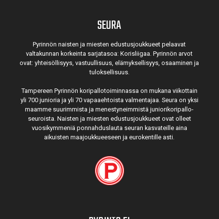
SEURA
Pyrinnön naisten ja miesten edustusjoukkueet pelaavat
valtakunnan korkeinta sarjatasoa: Korisliigaa. Pyrinnön arvot
ovat: yhteisöl­lisyys, vastuul­lisuus, elämyk­sellisyys, osaaminen ja
tulok­sellisuus.
Tampereen Pyrinnön kori­pallo­toimin­nassa on mukana viikottain
yli 700 junioria ja yli 70 vapaa­ehtoista valmen­tajaa. Seura on yksi
maamme suurim­mista ja menes­tyneim­mistä juni­ori­kori­pallo­
seuroista. Naisten ja miesten edustus­joukkueet ovat olleet
vuosi­kymmeniä ponnahdus­lauta seuran kasvateille aina
aikuisten maa­joukkueeseen ja euro­kentille asti.