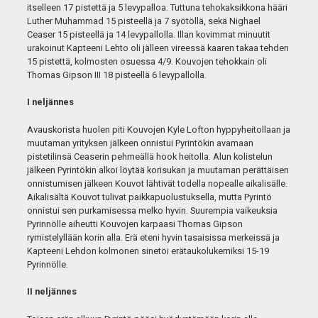
itselleen 17 pistettä ja 5 levypalloa. Tuttuna tehokaksikkona hääri
Luther Muhammad 15 pisteellä ja 7 syötöllä, sekä Nighael
Ceaser 15 pisteellä ja 14 levypallolla. Illan kovimmat minuutit
urakoinut Kapteeni Lehto oli jälleen vireessä kaaren takaa tehden
15 pistettä, kolmosten osuessa 4/9. Kouvojen tehokkain oli
Thomas Gipson III 18 pisteellä 6 levypallolla.
I neljännes
Avauskorista huolen piti Kouvojen Kyle Lofton hyppyheitollaan ja
muutaman yrityksen jälkeen onnistui Pyrintökin avamaan
pistetilinsä Ceaserin pehmeällä hook heitolla. Alun kolistelun
jälkeen Pyrintökin alkoi löytää korisukan ja muutaman perättäisen
onnistumisen jälkeen Kouvot lähtivät todella nopealle aikalisälle.
Aikalisältä Kouvot tulivat paikkapuolustuksella, mutta Pyrintö
onnistui sen purkamisessa melko hyvin. Suurempia vaikeuksia
Pyrinnölle aiheutti Kouvojen karpaasi Thomas Gipson
rymistelyllään korin alla. Erä eteni hyvin tasaisissa merkeissä ja
Kapteeni Lehdon kolmonen sinetöi erätaukolukemiksi 15-19
Pyrinnölle.
II neljännes