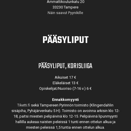
Ammattikoulunkatu 20
33230 Tampere
Näin saavut Pyynikille
PÄÄSYLIPUT
PÄÄSYLIPUT, KORISLIIGA
Aikuiset 17 €
Eläkeläiset 13 €
Opiskelijat/Nuoriso (7-16 v.) 6 €
Ennakkomyynti
Tiketti.fi
sekä Tampereen Pyrinnön toimisto (Klingendahlin
sisäpiha, Pyhäjärvenkatu 5 H). Toimisto on avoinna arkisin klo 12-
18, paitsi miesten pelipäivinä klo 12-15. Pelipäivinä lipunmyynti
hallilla aukeaa naisten peleissä 1 tunti ennen ottelun alkua ja
miesten peleissä 1,5 tuntia ennen ottelun alkua.