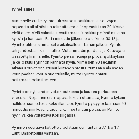
IV neljännes
Viimeiselle erälle Pyrintö tuli pistoolit paukkuen ja Kouvojen
nopeasta aikalisästä huolimatta ero oli nopeasti taas 20. Kouvot
eivät olleet vielä valmiita luovuttamaan ja roikkui pelissä mukana
kynsin ja hampain. Parin minuutin jälkeen ero olikin enää 12 ja
Pyrintö lähti ensimmäiselle aikalisälleen. Tämän jälkeen Pyrintö
piti johdostaan kiinni Luther Muhammadin johdolla ja Kouvoja ei
päästetty liian lähelle. Pyrintö pelasi fiksuja ja pitkiä hyökkäyksiä
ja kello kului Pyrinnön kannalta hyvin. Viimeisen 90 sekunnin
aikana Kouvot onnistuivat kuitenkin hivuttautumaan vielä yhden
korin päähän kovilla suorituksilla, mutta Pyrintö onnistui
hoitamaan pelin itselleen.
Pyrintö on nyt kahden voiton putkessa ja kauden parhaassa
vireessä. Neljännen erän loppua lukuun ottamatta, Pyrintö kykeni
hallitsemaan ottelua koko illan. Jos Pyrintö pystyy pelaamaan 40
minuuttia niin kovalla tasolla kuin se tänään pelasi, on Pyrintö
hyvin vaikea voitettava Korisliigassa.
Pyrinnön seuraava kotiottelu pelataan sunnuntaina 7.1 klo 17
Lahti Basketballia vastaan.