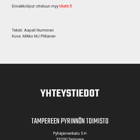
Ennakkoliput otteluun myy
tiketti.fi
Teksti: Aapeli Nurminen
Kuva: Mikko MJ Pitkänen
YHTEYSTIEDOT
TAMPEREEN PYRINNÖN TOIMISTO
Pyhäjärvenkatu 5 H
33200 Tampere