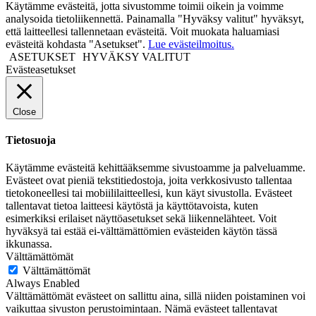
Käytämme evästeitä, jotta sivustomme toimii oikein ja voimme
analysoida tietoliikennettä. Painamalla "Hyväksy valitut" hyväksyt,
että laitteellesi tallennetaan evästeitä. Voit muokata haluamiasi
evästeitä kohdasta "Asetukset".
Lue evästeilmoitus.
ASETUKSET
HYVÄKSY VALITUT
Evästeasetukset
Close
Tietosuoja
Käytämme evästeitä kehittääksemme sivustoamme ja palveluamme.
Evästeet ovat pieniä tekstitiedostoja, joita verkkosivusto tallentaa
tietokoneellesi tai mobiililaitteellesi, kun käyt sivustolla. Evästeet
tallentavat tietoa laitteesi käytöstä ja käyttötavoista, kuten
esimerkiksi erilaiset näyttöasetukset sekä liikennelähteet. Voit
hyväksyä tai estää ei-välttämättömien evästeiden käytön tässä
ikkunassa.
Välttämättömät
Välttämättömät
Always Enabled
Välttämättömät evästeet on sallittu aina, sillä niiden poistaminen voi
vaikuttaa sivuston perustoimintaan. Nämä evästeet tallentavat