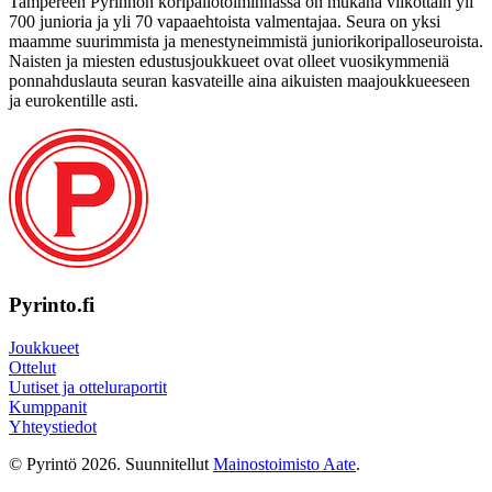
Tampereen Pyrinnön kori­pallo­toimin­nassa on mukana viikottain yli
700 junioria ja yli 70 vapaa­ehtoista valmen­tajaa. Seura on yksi
maamme suurim­mista ja menes­tyneim­mistä juni­ori­kori­pallo­seuroista.
Naisten ja miesten edustus­joukkueet ovat olleet vuosi­kymmeniä
ponnahdus­lauta seuran kasvateille aina aikuisten maa­joukkueeseen
ja euro­kentille asti.
Pyrinto.fi
Joukkueet
Ottelut
Uutiset ja otteluraportit
Kumppanit
Yhteystiedot
© Pyrintö 2026. Suunnitellut
Mainostoimisto Aate
.