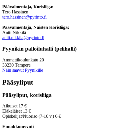
Päävalmentaja, Korisliiga:
Tero Hassinen
tero.hassinen@pyrinto.fi
Päävalmentaja, Naisten Korisliiga:
Antti Nikkilä
antti.nikkila@pyrinto.fi
Pyynikin palloiluhalli (pelihalli)
Ammattikoulunkatu 20
33230 Tampere
Näin saavut Pyynikille
Pääsyliput
Pääsyliput, korisliiga
Aikuiset 17 €
Eläkeläiset 13 €
Opiskelijat/Nuoriso (7-16 v.) 6 €
Ennakkomyynti