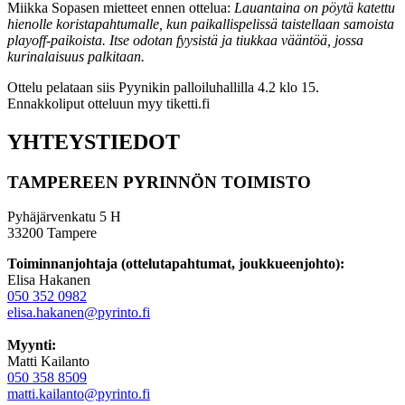
Miikka Sopasen mietteet ennen ottelua:
Lauantaina on pöytä katettu
hienolle koristapahtumalle, kun paikallispelissä taistellaan samoista
playoff-paikoista. Itse odotan fyysistä ja tiukkaa vääntöä, jossa
kurinalaisuus palkitaan.
Ottelu pelataan siis Pyynikin palloiluhallilla 4.2 klo 15.
Ennakkoliput otteluun myy tiketti.fi
YHTEYSTIEDOT
TAMPEREEN PYRINNÖN TOIMISTO
Pyhäjärvenkatu 5 H
33200 Tampere
Toiminnanjohtaja (ottelutapahtumat, joukkueenjohto):
Elisa Hakanen
050 352 0982
elisa.hakanen@pyrinto.fi
Myynti:
Matti Kailanto
050 358 8509
matti.kailanto@pyrinto.fi