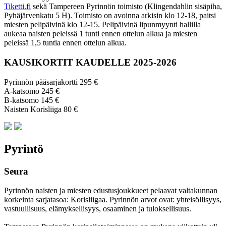
Tiketti.fi
sekä Tampereen Pyrinnön toimisto (Klingendahlin sisäpiha,
Pyhäjärvenkatu 5 H). Toimisto on avoinna arkisin klo 12-18, paitsi
miesten pelipäivinä klo 12-15. Pelipäivinä lipunmyynti hallilla
aukeaa naisten peleissä 1 tunti ennen ottelun alkua ja miesten
peleissä 1,5 tuntia ennen ottelun alkua.
KAUSIKORTIT KAUDELLE 2025-2026
Pyrinnön pääsarjakortti 295 €
A-katsomo 245 €
B-katsomo 145 €
Naisten Korisliiga 80 €
Pyrintö
Seura
Pyrinnön naisten ja miesten edustusjoukkueet pelaavat valtakunnan
korkeinta sarjatasoa: Korisliigaa. Pyrinnön arvot ovat: yhteisöl­lisyys,
vastuul­lisuus, elämyk­sellisyys, osaaminen ja tulok­sellisuus.