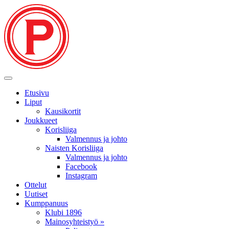
Etusivu
Liput
Kausikortit
Joukkueet
Korisliiga
Valmennus ja johto
Naisten Korisliiga
Valmennus ja johto
Facebook
Instagram
Ottelut
Uutiset
Kumppanuus
Klubi 1896
Mainosyhteistyö »