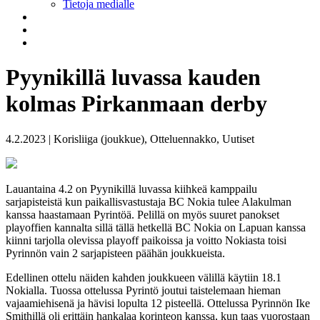
Tietoja medialle
Pyynikillä luvassa kauden
kolmas Pirkanmaan derby
4.2.2023 | Korisliiga (joukkue), Otteluennakko, Uutiset
Lauantaina 4.2 on Pyynikillä luvassa kiihkeä kamppailu
sarjapisteistä kun paikallisvastustaja BC Nokia tulee Alakulman
kanssa haastamaan Pyrintöä. Pelillä on myös suuret panokset
playoffien kannalta sillä tällä hetkellä BC Nokia on Lapuan kanssa
kiinni tarjolla olevissa playoff paikoissa ja voitto Nokiasta toisi
Pyrinnön vain 2 sarjapisteen päähän joukkueista.
Edellinen ottelu näiden kahden joukkueen välillä käytiin 18.1
Nokialla. Tuossa ottelussa Pyrintö joutui taistelemaan hieman
vajaamiehisenä ja hävisi lopulta 12 pisteellä. Ottelussa Pyrinnön Ike
Smithillä oli erittäin hankalaa korinteon kanssa, kun taas vuorostaan