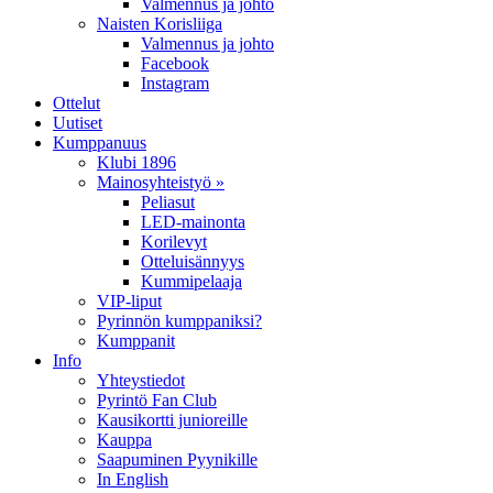
Valmennus ja johto
Naisten Korisliiga
Valmennus ja johto
Facebook
Instagram
Ottelut
Uutiset
Kumppanuus
Klubi 1896
Mainosyhteistyö »
Peliasut
LED-mainonta
Korilevyt
Otteluisännyys
Kummipelaaja
VIP-liput
Pyrinnön kumppaniksi?
Kumppanit
Info
Yhteystiedot
Pyrintö Fan Club
Kausikortti junioreille
Kauppa
Saapuminen Pyynikille
In English