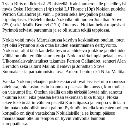
Tylan Birts oli liekeissä 29 pisteellä. Kaksinumeroisille pisteille ylsi
myös Osku Heinonen (14p) sekä LJ Thorpe (10p) Nokian puolelta
Perrion Callandret jäi vain 1 pisteen sekä levypallon päähän
triplatuplasta. Pistetehtailusta Nokialla piti huolen Jonathan Stove
(25p) sekä Malik Benlevi (17p). Ottelussa Nokian heitot upposivat
Pyrintöä selvästi paremmin ja se oli suurin tekijä tappiossa.
Nokia voitti myös Marraskuussa käydyn keskinäisen ottelun, joten
nyt olisi Pyrinnön aika ottaa kauden ensimmäinen derbyvoitto.
Nokia on ollut tällä kaudella hyvin ailahteleva joukkue ja otteluiden
välillä on ollut erittäin suuria eroja. Nokian tärkeimpiä pelaajia ovat
Ulkomaalaisvahvistukset takamies Perrion Callandret, sentteri Alan
Herndon sekä laiturit Malink Benlevi ja Jonathan Stove.
Suomalaisista parhaimmistoa ovat Antero Lehto sekä Niko Mattila.
Vaikka Nokian pelaajien pistekeskiarvot ovat tasaiset niin monessa
ottelussa, joku astuu esiin isomman pistesaaliin kanssa, kun muilla
on vaisumpi ilta. Ottelun sisällä on siis tärkeää löytää niin sanottu
“kuuma käsi” eikä päästää ketään tekemään liika tuhoja. Nokia
tekee keskimäärin vähiten pisteitä Korisliigassa ja tempoa yritetään
himmata mahdollisimman paljon. Pyrinnön todella korkeatempoinen
koripallo on täysi vastakohta Nokialaisille ja se kumpi pääsee
määräämään ottelun tempoa on hyvin vahvoilla launtain
kamppailussa.