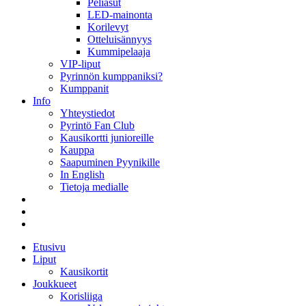
Peliasut
LED-mainonta
Korilevyt
Otteluisännyys
Kummipelaaja
VIP-liput
Pyrinnön kumppaniksi?
Kumppanit
Info
Yhteystiedot
Pyrintö Fan Club
Kausikortti junioreille
Kauppa
Saapuminen Pyynikille
In English
Tietoja medialle
Etusivu
Liput
Kausikortit
Joukkueet
Korisliiga