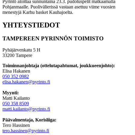
Pyrintö aloittaa sunnuntaina 23.3. pudotuspelit matkaamalla
Pohjanmaalle. Puolivälierissä vastaan asettuu viime vuosien
menestyjä Karhu basket Kauhajoelta.
YHTEYSTIEDOT
TAMPEREEN PYRINNÖN TOIMISTO
Pyhäjärvenkatu 5 H
33200 Tampere
Toiminnanjohtaja (ottelutapahtumat, joukkueenjohto):
Elisa Hakanen
050 352 0982
elisa.hakanen@pyrinto.fi
Myynti:
Matti Kailanto
050 358 8509
matti.kailanto@pyrinto.fi
Päävalmentaja, Korisliiga:
Tero Hassinen
tero.hassinen@pyrinto.fi