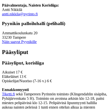
Päävalmentaja, Naisten Korisliiga:
Antti Nikkilä
antti.nikkila@pyrinto.fi
Pyynikin palloiluhalli (pelihalli)
Ammattikoulunkatu 20
33230 Tampere
Näin saavut Pyynikille
Pääsyliput
Pääsyliput, korisliiga
Aikuiset 17 €
Eläkeläiset 13 €
Opiskelijat/Nuoriso (7-16 v.) 6 €
Ennakkomyynti
Tiketti.fi
sekä Tampereen Pyrinnön toimisto (Klingendahlin sisäpiha,
Pyhäjärvenkatu 5 H). Toimisto on avoinna arkisin klo 12-18, paitsi
miesten pelipäivinä klo 12-15. Pelipäivinä lipunmyynti hallilla
aukeaa naisten peleissä 1 tunti ennen ottelun alkua ja miesten