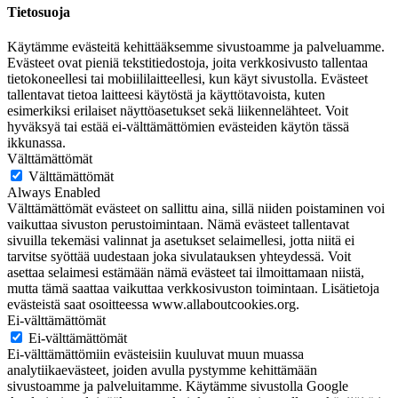
Tietosuoja
Käytämme evästeitä kehittääksemme sivustoamme ja palveluamme.
Evästeet ovat pieniä tekstitiedostoja, joita verkkosivusto tallentaa
tietokoneellesi tai mobiililaitteellesi, kun käyt sivustolla. Evästeet
tallentavat tietoa laitteesi käytöstä ja käyttötavoista, kuten
esimerkiksi erilaiset näyttöasetukset sekä liikennelähteet. Voit
hyväksyä tai estää ei-välttämättömien evästeiden käytön tässä
ikkunassa.
Välttämättömät
Välttämättömät
Always Enabled
Välttämättömät evästeet on sallittu aina, sillä niiden poistaminen voi
vaikuttaa sivuston perustoimintaan. Nämä evästeet tallentavat
sivuilla tekemäsi valinnat ja asetukset selaimellesi, jotta niitä ei
tarvitse syöttää uudestaan joka sivulatauksen yhteydessä. Voit
asettaa selaimesi estämään nämä evästeet tai ilmoittamaan niistä,
mutta tämä saattaa vaikuttaa verkkosivuston toimintaan. Lisätietoja
evästeistä saat osoitteessa www.allaboutcookies.org.
Ei-välttämättömät
Ei-välttämättömät
Ei-välttämättömiin evästeisiin kuuluvat muun muassa
analytiikaevästeet, joiden avulla pystymme kehittämään
sivustoamme ja palveluitamme. Käytämme sivustolla Google