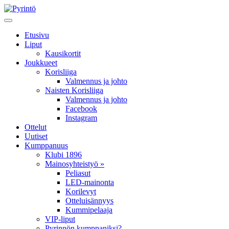
Etusivu
Liput
Kausikortit
Joukkueet
Korisliiga
Valmennus ja johto
Naisten Korisliiga
Valmennus ja johto
Facebook
Instagram
Ottelut
Uutiset
Kumppanuus
Klubi 1896
Mainosyhteistyö »
Peliasut
LED-mainonta
Korilevyt
Otteluisännyys
Kummipelaaja
VIP-liput
Pyrinnön kumppaniksi?