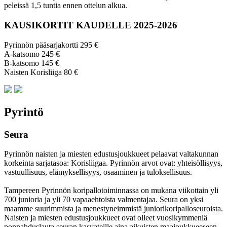
peleissä 1,5 tuntia ennen ottelun alkua.
KAUSIKORTIT KAUDELLE 2025-2026
Pyrinnön pääsarjakortti 295 €
A-katsomo 245 €
B-katsomo 145 €
Naisten Korisliiga 80 €
Pyrintö
Seura
Pyrinnön naisten ja miesten edustusjoukkueet pelaavat valtakunnan
korkeinta sarjatasoa: Korisliigaa. Pyrinnön arvot ovat: yhteisöl­lisyys,
vastuul­lisuus, elämyk­sellisyys, osaaminen ja tulok­sellisuus.
Tampereen Pyrinnön kori­pallo­toimin­nassa on mukana viikottain yli
700 junioria ja yli 70 vapaa­ehtoista valmen­tajaa. Seura on yksi
maamme suurim­mista ja menes­tyneim­mistä juni­ori­kori­pallo­seuroista.
Naisten ja miesten edustus­joukkueet ovat olleet vuosi­kymmeniä
ponnahdus­lauta seuran kasvateille aina aikuisten maa­joukkueeseen