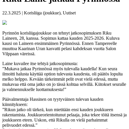
22.3.2025 | Korisliiga (joukkue), Uutiset
Pyrinnön korisliigajoukkue on tehnyt jatkosopimuksen Riku
Laineen, 28, kanssa. Sopimus kattaa kauden 2025-2026. Kuluva
kausi on Laineen ensimmäinen Pyrinnössä. Ennen Tampereelle
muuttoa Kaarinan Uran kasvatti pelasi kahdeksan vuotta Salon
Vilppaan väreissä.
Laine kuvailee itse tehtyä jatkosopimusta:
”Mukava jatkaa Pyrinnössä myös tulevalla kaudella! Kun seura
ilmoitti halusta käyttää option tulevasta kaudesta, oli päätös lopulta
melko helppo. Kevään tärkeimmät pelit ovat vielä edessä, mutta
mukavaa että oma jatko on jo tässä kohtaa selvillä. Kiitokset seuralle
ja valmennukselle luottamuksesta!”
Päävalmentaja Hassinen on tyytyväinen tulevan kauden
kiinnitykseen:
”Rikun jatko oli tärkeä, kun mietitään ensi kauden joukkueen
rakentamista. Joukkueorientoitunut pelaaja, joka tekee töitä itsensä ja
joukkueen eteen. Uskon, että Rikulla on vielä parhaimmat
pelivuodet edessä.”