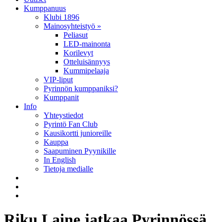
Kumppanuus
Klubi 1896
Mainosyhteistyö »
Peliasut
LED-mainonta
Korilevyt
Otteluisännyys
Kummipelaaja
VIP-liput
Pyrinnön kumppaniksi?
Kumppanit
Info
Yhteystiedot
Pyrintö Fan Club
Kausikortti junioreille
Kauppa
Saapuminen Pyynikille
In English
Tietoja medialle
Riku Laine jatkaa Pyrinnössä