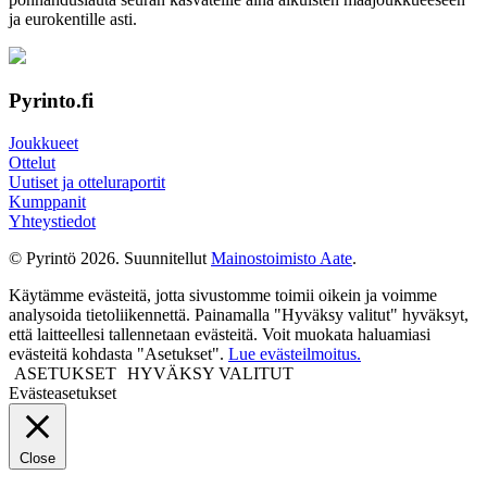
ja euro­kentille asti.
Pyrinto.fi
Joukkueet
Ottelut
Uutiset ja otteluraportit
Kumppanit
Yhteystiedot
© Pyrintö 2026. Suunnitellut
Mainostoimisto Aate
.
Käytämme evästeitä, jotta sivustomme toimii oikein ja voimme
analysoida tietoliikennettä. Painamalla "Hyväksy valitut" hyväksyt,
että laitteellesi tallennetaan evästeitä. Voit muokata haluamiasi
evästeitä kohdasta "Asetukset".
Lue evästeilmoitus.
ASETUKSET
HYVÄKSY VALITUT
Evästeasetukset
Close