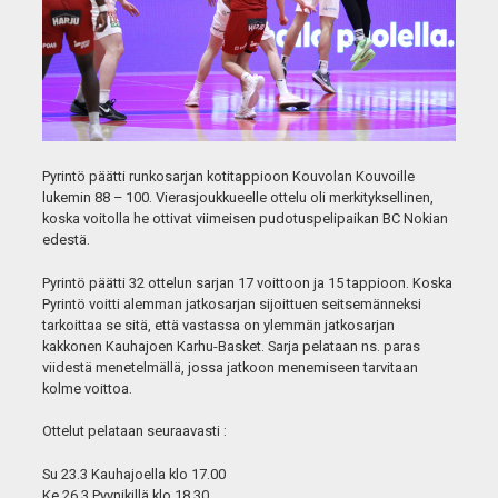
Pyrintö päätti runkosarjan kotitappioon Kouvolan Kouvoille
lukemin 88 – 100. Vierasjoukkueelle ottelu oli merkityksellinen,
koska voitolla he ottivat viimeisen pudotuspelipaikan BC Nokian
edestä.
Pyrintö päätti 32 ottelun sarjan 17 voittoon ja 15 tappioon. Koska
Pyrintö voitti alemman jatkosarjan sijoittuen seitsemänneksi
tarkoittaa se sitä, että vastassa on ylemmän jatkosarjan
kakkonen Kauhajoen Karhu-Basket. Sarja pelataan ns. paras
viidestä menetelmällä, jossa jatkoon menemiseen tarvitaan
kolme voittoa.
Ottelut pelataan seuraavasti :
Su 23.3 Kauhajoella klo 17.00
Ke 26.3 Pyynikillä klo 18.30