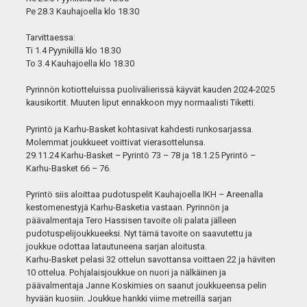
Pe 28.3 Kauhajoella klo 18.30
Tarvittaessa:
Ti 1.4 Pyynikillä klo 18.30
To 3.4 Kauhajoella klo 18.30
Pyrinnön kotiotteluissa puolivälierissä käyvät kauden 2024-2025
kausikortit. Muuten liput ennakkoon myy normaalisti Tiketti.
Pyrintö ja Karhu-Basket kohtasivat kahdesti runkosarjassa.
Molemmat joukkueet voittivat vierasottelunsa.
29.11.24 Karhu-Basket – Pyrintö 73 – 78 ja 18.1.25 Pyrintö –
Karhu-Basket 66 – 76.
Pyrintö siis aloittaa pudotuspelit Kauhajoella IKH – Areenalla
kestomenestyjä Karhu-Basketia vastaan. Pyrinnön ja
päävalmentaja Tero Hassisen tavoite oli palata jälleen
pudotuspelijoukkueeksi. Nyt tämä tavoite on saavutettu ja
joukkue odottaa latautuneena sarjan aloitusta.
Karhu-Basket pelasi 32 ottelun savottansa voittaen 22 ja häviten
10 ottelua. Pohjalaisjoukkue on nuori ja nälkäinen ja
päävalmentaja Janne Koskimies on saanut joukkueensa pelin
hyvään kuosiin. Joukkue hankki viime metreillä sarjan