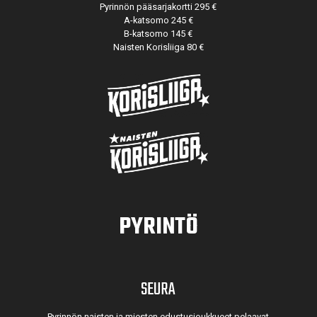
Pyrinnön pääsarjakortti 295 €
A-katsomo 245 €
B-katsomo 145 €
Naisten Korisliiga 80 €
PYRINTÖ
SEURA
Pyrinnön naisten ja miesten edustusjoukkueet pelaavat