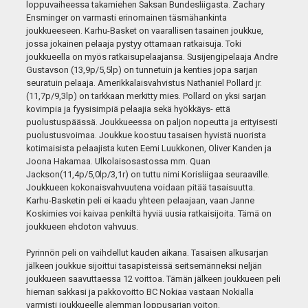
loppuvaiheessa takamiehen Saksan Bundesliigasta. Zachary
Ensminger on varmasti erinomainen täsmähankinta
joukkueeseen. Karhu-Basket on vaarallisen tasainen joukkue,
jossa jokainen pelaaja pystyy ottamaan ratkaisuja. Toki
joukkueella on myös ratkaisupelaajansa. Susijengipelaaja Andre
Gustavson (13,9p/5,5lp) on tunnetuin ja kenties jopa sarjan
seuratuin pelaaja. Amerikkalaisvahvistus Nathaniel Pollard jr.
(11,7p/9,3lp) on tarkkaan merkitty mies. Pollard on yksi sarjan
kovimpia ja fyysisimpiä pelaajia sekä hyökkäys- että
puolustuspäässä. Joukkueessa on paljon nopeutta ja erityisesti
puolustusvoimaa. Joukkue koostuu tasaisen hyvistä nuorista
kotimaisista pelaajista kuten Eemi Luukkonen, Oliver Kanden ja
Joona Hakamaa. Ulkolaisosastossa mm. Quan
Jackson(11,4p/5,0lp/3,1r) on tuttu nimi Korisliigaa seuraaville.
Joukkueen kokonaisvahvuutena voidaan pitää tasaisuutta.
Karhu-Basketin peli ei kaadu yhteen pelaajaan, vaan Janne
Koskimies voi kaivaa penkiltä hyviä uusia ratkaisijoita. Tämä on
joukkueen ehdoton vahvuus.
Pyrinnön peli on vaihdellut kauden aikana. Tasaisen alkusarjan
jälkeen joukkue sijoittui tasapisteissä seitsemänneksi neljän
joukkueen saavuttaessa 12 voittoa. Tämän jälkeen joukkueen peli
hieman sakkasi ja pakkovoitto BC Nokiaa vastaan Nokialla
varmisti joukkueelle alemman loppusarjan voiton.