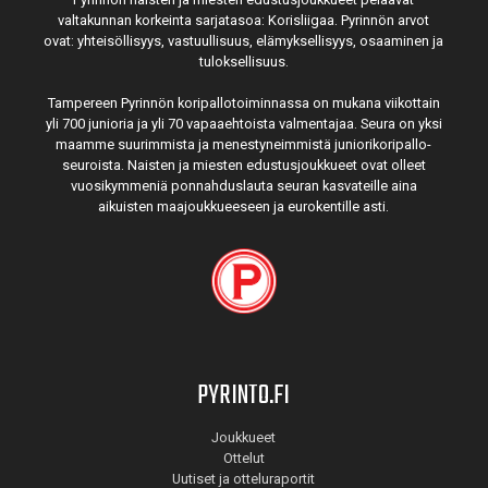
valtakunnan korkeinta sarjatasoa: Korisliigaa. Pyrinnön arvot
ovat: yhteisöl­lisyys, vastuul­lisuus, elämyk­sellisyys, osaaminen ja
tulok­sellisuus.
Tampereen Pyrinnön kori­pallo­toimin­nassa on mukana viikottain
yli 700 junioria ja yli 70 vapaa­ehtoista valmen­tajaa. Seura on yksi
maamme suurim­mista ja menes­tyneim­mistä juni­ori­kori­pallo­
seuroista. Naisten ja miesten edustus­joukkueet ovat olleet
vuosi­kymmeniä ponnahdus­lauta seuran kasvateille aina
aikuisten maa­joukkueeseen ja euro­kentille asti.
PYRINTO.FI
Joukkueet
Ottelut
Uutiset ja otteluraportit