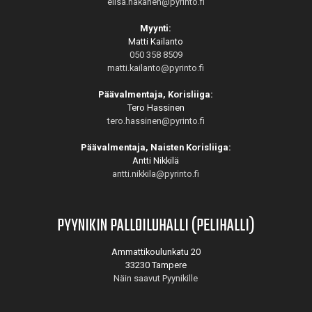
elisa.hakanen@pyrinto.fi
Myynti:
Matti Kailanto
050 358 8509
matti.kailanto@pyrinto.fi
Päävalmentaja, Korisliiga:
Tero Hassinen
tero.hassinen@pyrinto.fi
Päävalmentaja, Naisten Korisliiga:
Antti Nikkilä
antti.nikkila@pyrinto.fi
PYYNIKIN PALLOILUHALLI (PELIHALLI)
Ammattikoulunkatu 20
33230 Tampere
Näin saavut Pyynikille