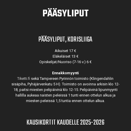
PÄÄSYLIPUT
PÄÄSYLIPUT, KORISLIIGA
Aikuiset 17 €
Eläkeläiset 13 €
Opiskelijat/Nuoriso (7-16 v.) 6 €
Ennakkomyynti
Tiketti.fi
sekä Tampereen Pyrinnön toimisto (Klingendahlin
sisäpiha, Pyhäjärvenkatu 5 H). Toimisto on avoinna arkisin klo 12-
18, paitsi miesten pelipäivinä klo 12-15. Pelipäivinä lipunmyynti
hallilla aukeaa naisten peleissä 1 tunti ennen ottelun alkua ja
miesten peleissä 1,5 tuntia ennen ottelun alkua.
KAUSIKORTIT KAUDELLE 2025-2026