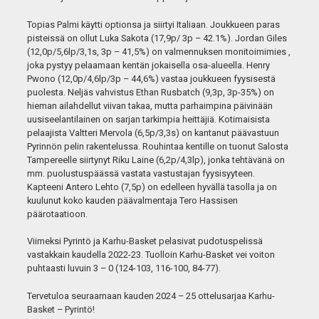
Topias Palmi käytti optionsa ja siirtyi Italiaan. Joukkueen paras
pisteissä on ollut Luka Sakota (17,9p/ 3p – 42.1%). Jordan Giles
(12,0p/5,6lp/3,1s, 3p – 41,5%) on valmennuksen monitoimimies ,
joka pystyy pelaamaan kentän jokaisella osa-alueella. Henry
Pwono (12,0p/4,6lp/3p – 44,6%) vastaa joukkueen fyysisestä
puolesta. Neljäs vahvistus Ethan Rusbatch (9,3p, 3p-35%) on
hieman ailahdellut viivan takaa, mutta parhaimpina päivinään
uusiseelantilainen on sarjan tarkimpia heittäjiä. Kotimaisista
pelaajista Valtteri Mervola (6,5p/3,3s) on kantanut päävastuun
Pyrinnön pelin rakentelussa. Rouhintaa kentille on tuonut Salosta
Tampereelle siirtynyt Riku Laine (6,2p/4,3lp), jonka tehtävänä on
mm. puolustuspäässä vastata vastustajan fyysisyyteen.
Kapteeni Antero Lehto (7,5p) on edelleen hyvällä tasolla ja on
kuulunut koko kauden päävalmentaja Tero Hassisen
päärotaatioon.
Viimeksi Pyrintö ja Karhu-Basket pelasivat pudotuspelissä
vastakkain kaudella 2022-23. Tuolloin Karhu-Basket vei voiton
puhtaasti luvuin 3 – 0 (124-103, 116-100, 84-77).
Tervetuloa seuraamaan kauden 2024 – 25 ottelusarjaa Karhu-
Basket – Pyrintö!