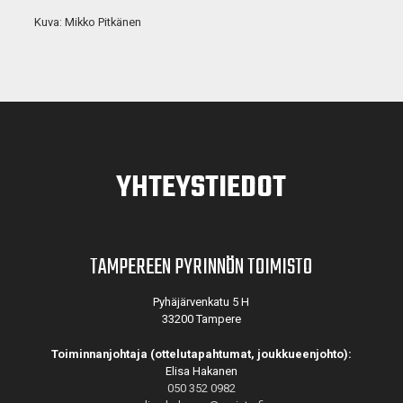
Kuva: Mikko Pitkänen
YHTEYSTIEDOT
TAMPEREEN PYRINNÖN TOIMISTO
Pyhäjärvenkatu 5 H
33200 Tampere
Toiminnanjohtaja (ottelutapahtumat, joukkueenjohto):
Elisa Hakanen
050 352 0982