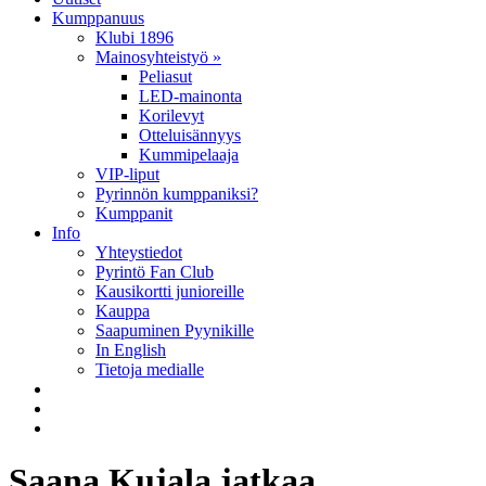
Kumppanuus
Klubi 1896
Mainosyhteistyö »
Peliasut
LED-mainonta
Korilevyt
Otteluisännyys
Kummipelaaja
VIP-liput
Pyrinnön kumppaniksi?
Kumppanit
Info
Yhteystiedot
Pyrintö Fan Club
Kausikortti junioreille
Kauppa
Saapuminen Pyynikille
In English
Tietoja medialle
Saana Kujala jatkaa