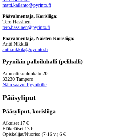
matti.kailanto@pyrinto.fi
Päävalmentaja, Korisliiga:
Tero Hassinen
tero.hassinen@pyrinto.fi
Päävalmentaja, Naisten Korisliiga:
Antti Nikkilä
antti.nikkila@pyrinto.fi
Pyynikin palloiluhalli (pelihalli)
Ammattikoulunkatu 20
33230 Tampere
Näin saavut Pyynikille
Pääsyliput
Pääsyliput, korisliiga
Aikuiset 17 €
Eläkeläiset 13 €
Opiskelijat/Nuoriso (7-16 v.) 6 €