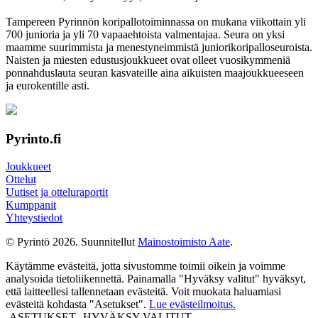
Tampereen Pyrinnön kori­pallo­toimin­nassa on mukana viikottain yli
700 junioria ja yli 70 vapaa­ehtoista valmen­tajaa. Seura on yksi
maamme suurim­mista ja menes­tyneim­mistä juni­ori­kori­pallo­seuroista.
Naisten ja miesten edustus­joukkueet ovat olleet vuosi­kymmeniä
ponnahdus­lauta seuran kasvateille aina aikuisten maa­joukkueeseen
ja euro­kentille asti.
Pyrinto.fi
Joukkueet
Ottelut
Uutiset ja otteluraportit
Kumppanit
Yhteystiedot
© Pyrintö 2026. Suunnitellut
Mainostoimisto Aate
.
Käytämme evästeitä, jotta sivustomme toimii oikein ja voimme
analysoida tietoliikennettä. Painamalla "Hyväksy valitut" hyväksyt,
että laitteellesi tallennetaan evästeitä. Voit muokata haluamiasi
evästeitä kohdasta "Asetukset".
Lue evästeilmoitus.
ASETUKSET
HYVÄKSY VALITUT