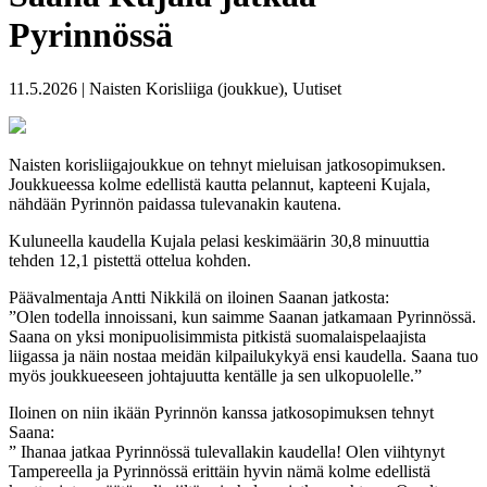
Pyrinnössä
11.5.2026 | Naisten Korisliiga (joukkue), Uutiset
Naisten korisliigajoukkue on tehnyt mieluisan jatkosopimuksen.
Joukkueessa kolme edellistä kautta pelannut, kapteeni Kujala,
nähdään Pyrinnön paidassa tulevanakin kautena.
Kuluneella kaudella Kujala pelasi keskimäärin 30,8 minuuttia
tehden 12,1 pistettä ottelua kohden.
Päävalmentaja Antti Nikkilä on iloinen Saanan jatkosta:
”Olen todella innoissani, kun saimme Saanan jatkamaan Pyrinnössä.
Saana on yksi monipuolisimmista pitkistä suomalaispelaajista
liigassa ja näin nostaa meidän kilpailukykyä ensi kaudella. Saana tuo
myös joukkueeseen johtajuutta kentälle ja sen ulkopuolelle.”
Iloinen on niin ikään Pyrinnön kanssa jatkosopimuksen tehnyt
Saana:
” Ihanaa jatkaa Pyrinnössä tulevallakin kaudella! Olen viihtynyt
Tampereella ja Pyrinnössä erittäin hyvin nämä kolme edellistä