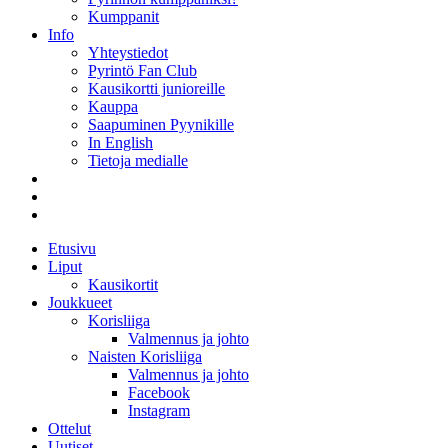
Kumppanit
Info
Yhteystiedot
Pyrintö Fan Club
Kausikortti junioreille
Kauppa
Saapuminen Pyynikille
In English
Tietoja medialle
Etusivu
Liput
Kausikortit
Joukkueet
Korisliiga
Valmennus ja johto
Naisten Korisliiga
Valmennus ja johto
Facebook
Instagram
Ottelut
Uutiset