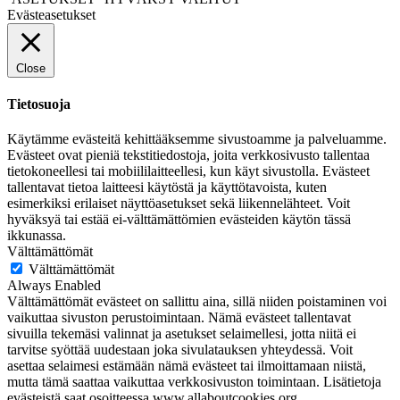
Evästeasetukset
Close
Tietosuoja
Käytämme evästeitä kehittääksemme sivustoamme ja palveluamme.
Evästeet ovat pieniä tekstitiedostoja, joita verkkosivusto tallentaa
tietokoneellesi tai mobiililaitteellesi, kun käyt sivustolla. Evästeet
tallentavat tietoa laitteesi käytöstä ja käyttötavoista, kuten
esimerkiksi erilaiset näyttöasetukset sekä liikennelähteet. Voit
hyväksyä tai estää ei-välttämättömien evästeiden käytön tässä
ikkunassa.
Välttämättömät
Välttämättömät
Always Enabled
Välttämättömät evästeet on sallittu aina, sillä niiden poistaminen voi
vaikuttaa sivuston perustoimintaan. Nämä evästeet tallentavat
sivuilla tekemäsi valinnat ja asetukset selaimellesi, jotta niitä ei
tarvitse syöttää uudestaan joka sivulatauksen yhteydessä. Voit
asettaa selaimesi estämään nämä evästeet tai ilmoittamaan niistä,
mutta tämä saattaa vaikuttaa verkkosivuston toimintaan. Lisätietoja
evästeistä saat osoitteessa www.allaboutcookies.org.