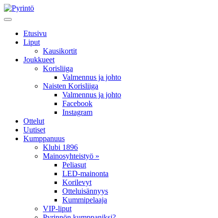
Etusivu
Liput
Kausikortit
Joukkueet
Korisliiga
Valmennus ja johto
Naisten Korisliiga
Valmennus ja johto
Facebook
Instagram
Ottelut
Uutiset
Kumppanuus
Klubi 1896
Mainosyhteistyö »
Peliasut
LED-mainonta
Korilevyt
Otteluisännyys
Kummipelaaja
VIP-liput
Pyrinnön kumppaniksi?