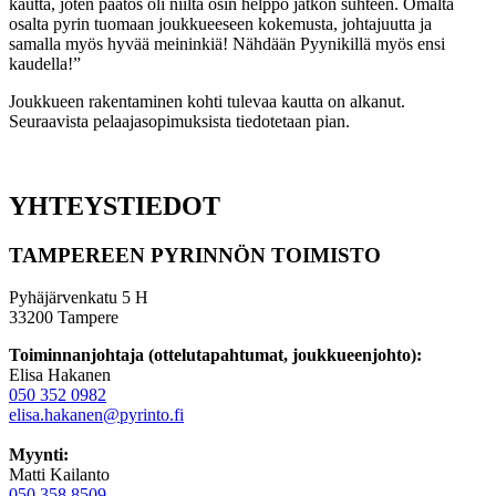
kautta, joten päätös oli niiltä osin helppo jatkon suhteen. Omalta
osalta pyrin tuomaan joukkueeseen kokemusta, johtajuutta ja
samalla myös hyvää meininkiä! Nähdään Pyynikillä myös ensi
kaudella!”
Joukkueen rakentaminen kohti tulevaa kautta on alkanut.
Seuraavista pelaajasopimuksista tiedotetaan pian.
YHTEYSTIEDOT
TAMPEREEN PYRINNÖN TOIMISTO
Pyhäjärvenkatu 5 H
33200 Tampere
Toiminnanjohtaja (ottelutapahtumat, joukkueenjohto):
Elisa Hakanen
050 352 0982
elisa.hakanen@pyrinto.fi
Myynti:
Matti Kailanto
050 358 8509