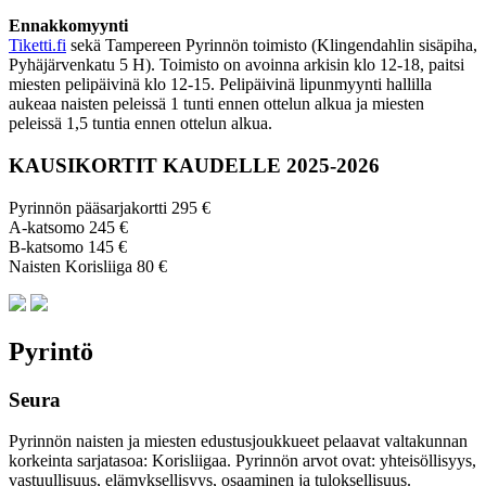
Ennakkomyynti
Tiketti.fi
sekä Tampereen Pyrinnön toimisto (Klingendahlin sisäpiha,
Pyhäjärvenkatu 5 H). Toimisto on avoinna arkisin klo 12-18, paitsi
miesten pelipäivinä klo 12-15. Pelipäivinä lipunmyynti hallilla
aukeaa naisten peleissä 1 tunti ennen ottelun alkua ja miesten
peleissä 1,5 tuntia ennen ottelun alkua.
KAUSIKORTIT KAUDELLE 2025-2026
Pyrinnön pääsarjakortti 295 €
A-katsomo 245 €
B-katsomo 145 €
Naisten Korisliiga 80 €
Pyrintö
Seura
Pyrinnön naisten ja miesten edustusjoukkueet pelaavat valtakunnan
korkeinta sarjatasoa: Korisliigaa. Pyrinnön arvot ovat: yhteisöl­lisyys,
vastuul­lisuus, elämyk­sellisyys, osaaminen ja tulok­sellisuus.