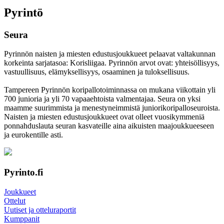
Pyrintö
Seura
Pyrinnön naisten ja miesten edustusjoukkueet pelaavat valtakunnan
korkeinta sarjatasoa: Korisliigaa. Pyrinnön arvot ovat: yhteisöl­lisyys,
vastuul­lisuus, elämyk­sellisyys, osaaminen ja tulok­sellisuus.
Tampereen Pyrinnön kori­pallo­toimin­nassa on mukana viikottain yli
700 junioria ja yli 70 vapaa­ehtoista valmen­tajaa. Seura on yksi
maamme suurim­mista ja menes­tyneim­mistä juni­ori­kori­pallo­seuroista.
Naisten ja miesten edustus­joukkueet ovat olleet vuosi­kymmeniä
ponnahdus­lauta seuran kasvateille aina aikuisten maa­joukkueeseen
ja euro­kentille asti.
Pyrinto.fi
Joukkueet
Ottelut
Uutiset ja otteluraportit
Kumppanit