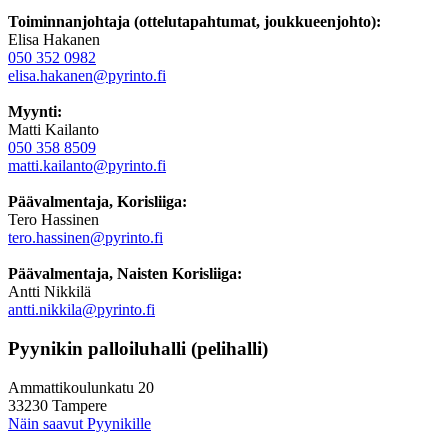
Toiminnanjohtaja (ottelutapahtumat, joukkueenjohto):
Elisa Hakanen
050 352 0982
elisa.hakanen@pyrinto.fi
Myynti:
Matti Kailanto
050 358 8509
matti.kailanto@pyrinto.fi
Päävalmentaja, Korisliiga:
Tero Hassinen
tero.hassinen@pyrinto.fi
Päävalmentaja, Naisten Korisliiga:
Antti Nikkilä
antti.nikkila@pyrinto.fi
Pyynikin palloiluhalli (pelihalli)
Ammattikoulunkatu 20
33230 Tampere
Näin saavut Pyynikille