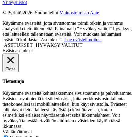
Yhteystiedot
© Pyrintö 2026. Suunnitellut
Mainostoimisto Aate
.
Käytämme evästeitä, jotta sivustomme toimii oikein ja voimme
analysoida tietoliikennettä. Painamalla "Hyväksy valitut" hyväksyt,
että laitteellesi tallennetaan evästeitä. Voit muokata haluamiasi
evästeitä kohdasta "Asetukset".
Lue evästeilmoitus.
ASETUKSET
HYVÄKSY VALITUT
Evästeasetukset
Close
Tietosuoja
Käytämme evästeitä kehittääksemme sivustoamme ja palveluamme.
Evästeet ovat pieniä tekstitiedostoja, joita verkkosivusto tallentaa
tietokoneellesi tai mobiililaitteellesi, kun käyt sivustolla. Evästeet
tallentavat tietoa laitteesi käytöstä ja käyttötavoista, kuten
esimerkiksi erilaiset näyttöasetukset sekä liikennelähteet. Voit
hyväksyä tai estää ei-välttämättömien evästeiden käytön tässä
ikkunassa.
Välttämättömät