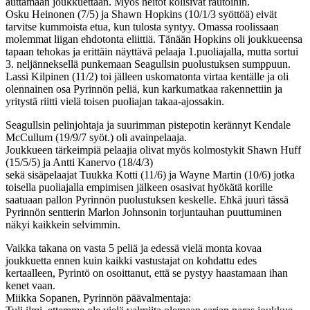
auttamaan joukkuettaan. Myös heitot kolisivat rautoihin.
Osku Heinonen (7/5) ja Shawn Hopkins (10/1/3 syöttöä) eivät
tarvitse kummoista etua, kun tulosta syntyy. Omassa roolissaan
molemmat liigan ehdotonta eliittiä. Tänään Hopkins oli joukkueensa
tapaan tehokas ja erittäin näyttävä pelaaja 1.puoliajalla, mutta sortui
3. neljänneksellä punkemaan Seagullsin puolustuksen sumppuun.
Lassi Kilpinen (11/2) toi jälleen uskomatonta virtaa kentälle ja oli
olennainen osa Pyrinnön peliä, kun karkumatkaa rakennettiin ja
yritystä riitti vielä toisen puoliajan takaa-ajossakin.
Seagullsin pelinjohtaja ja suurimman pistepotin kerännyt Kendale
McCullum (19/9/7 syöt.) oli avainpelaaja.
Joukkueen tärkeimpiä pelaajia olivat myös kolmostykit Shawn Huff
(15/5/5) ja Antti Kanervo (18/4/3)
sekä sisäpelaajat Tuukka Kotti (11/6) ja Wayne Martin (10/6) jotka
toisella puoliajalla empimisen jälkeen osasivat hyökätä korille
saatuaan pallon Pyrinnön puolustuksen keskelle. Ehkä juuri tässä
Pyrinnön sentterin Marlon Johnsonin torjuntauhan puuttuminen
näkyi kaikkein selvimmin.
Vaikka takana on vasta 5 peliä ja edessä vielä monta kovaa
joukkuetta ennen kuin kaikki vastustajat on kohdattu edes
kertaalleen, Pyrintö on osoittanut, että se pystyy haastamaan ihan
kenet vaan.
Miikka Sopanen, Pyrinnön päävalmentaja: