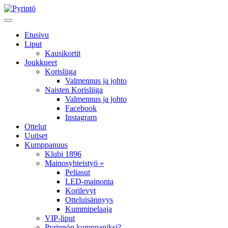
Etusivu
Liput
Kausikortit
Joukkueet
Korisliiga
Valmennus ja johto
Naisten Korisliiga
Valmennus ja johto
Facebook
Instagram
Ottelut
Uutiset
Kumppanuus
Klubi 1896
Mainosyhteistyö »
Peliasut
LED-mainonta
Korilevyt
Otteluisännyys
Kummipelaaja
VIP-liput
Pyrinnön kumppaniksi?