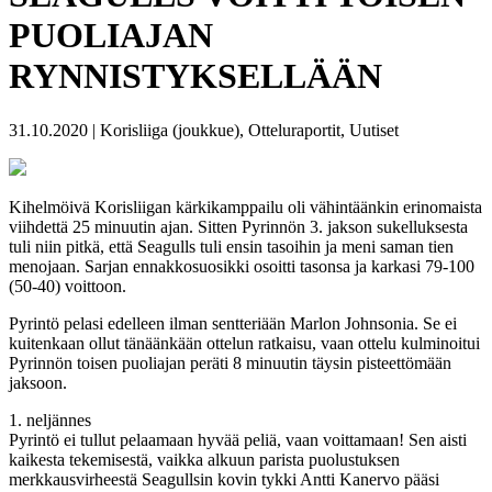
PUOLIAJAN
RYNNISTYKSELLÄÄN
31.10.2020 | Korisliiga (joukkue), Otteluraportit, Uutiset
Kihelmöivä Korisliigan kärkikamppailu oli vähintäänkin erinomaista
viihdettä 25 minuutin ajan. Sitten Pyrinnön 3. jakson sukelluksesta
tuli niin pitkä, että Seagulls tuli ensin tasoihin ja meni saman tien
menojaan. Sarjan ennakkosuosikki osoitti tasonsa ja karkasi 79-100
(50-40) voittoon.
Pyrintö pelasi edelleen ilman sentteriään Marlon Johnsonia. Se ei
kuitenkaan ollut tänäänkään ottelun ratkaisu, vaan ottelu kulminoitui
Pyrinnön toisen puoliajan peräti 8 minuutin täysin pisteettömään
jaksoon.
1. neljännes
Pyrintö ei tullut pelaamaan hyvää peliä, vaan voittamaan! Sen aisti
kaikesta tekemisestä, vaikka alkuun parista puolustuksen
merkkausvirheestä Seagullsin kovin tykki Antti Kanervo pääsi