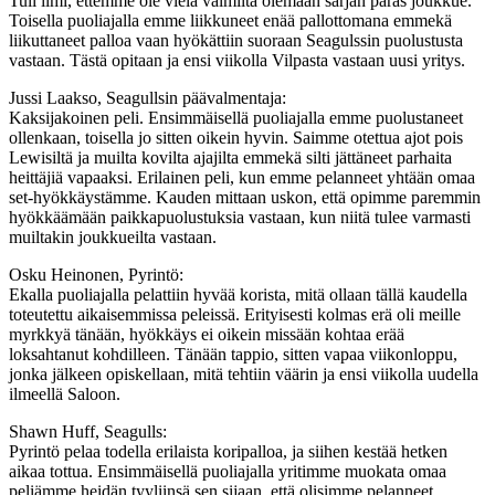
Tuli ilmi, ettemme ole vielä valmiita olemaan sarjan paras joukkue.
Toisella puoliajalla emme liikkuneet enää pallottomana emmekä
liikuttaneet palloa vaan hyökättiin suoraan Seagulssin puolustusta
vastaan. Tästä opitaan ja ensi viikolla Vilpasta vastaan uusi yritys.
Jussi Laakso, Seagullsin päävalmentaja:
Kaksijakoinen peli. Ensimmäisellä puoliajalla emme puolustaneet
ollenkaan, toisella jo sitten oikein hyvin. Saimme otettua ajot pois
Lewisiltä ja muilta kovilta ajajilta emmekä silti jättäneet parhaita
heittäjiä vapaaksi. Erilainen peli, kun emme pelanneet yhtään omaa
set-hyökkäystämme. Kauden mittaan uskon, että opimme paremmin
hyökkäämään paikkapuolustuksia vastaan, kun niitä tulee varmasti
muiltakin joukkueilta vastaan.
Osku Heinonen, Pyrintö:
Ekalla puoliajalla pelattiin hyvää korista, mitä ollaan tällä kaudella
toteutettu aikaisemmissa peleissä. Erityisesti kolmas erä oli meille
myrkkyä tänään, hyökkäys ei oikein missään kohtaa erää
loksahtanut kohdilleen. Tänään tappio, sitten vapaa viikonloppu,
jonka jälkeen opiskellaan, mitä tehtiin väärin ja ensi viikolla uudella
ilmeellä Saloon.
Shawn Huff, Seagulls:
Pyrintö pelaa todella erilaista koripalloa, ja siihen kestää hetken
aikaa tottua. Ensimmäisellä puoliajalla yritimme muokata omaa
peliämme heidän tyyliinsä sen sijaan, että olisimme pelanneet