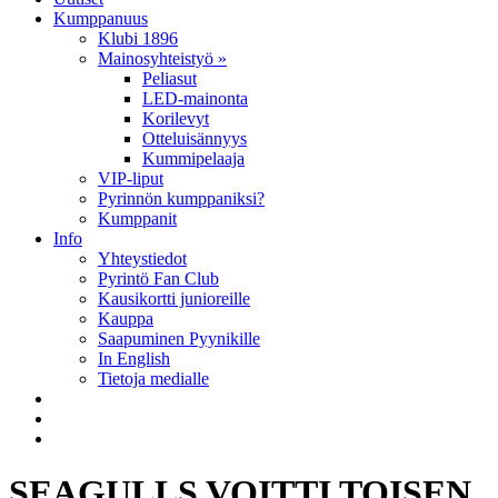
Kumppanuus
Klubi 1896
Mainosyhteistyö »
Peliasut
LED-mainonta
Korilevyt
Otteluisännyys
Kummipelaaja
VIP-liput
Pyrinnön kumppaniksi?
Kumppanit
Info
Yhteystiedot
Pyrintö Fan Club
Kausikortti junioreille
Kauppa
Saapuminen Pyynikille
In English
Tietoja medialle
SEAGULLS VOITTI TOISEN