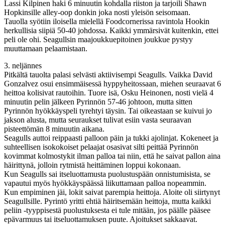
Lassi Kilpinen haki 6 minuutin kohdalla riiston ja tarjoili Shawn
Hopkinsille alley-oop donkin joka nosti yleisön seisomaan.
Tauolla syötiin iloisella mielellä Foodcornerissa ravintola Hookin
herkullisia siipiä 50-40 johdossa. Kaikki ymmärsivät kuitenkin, ettei
peli ole ohi. Seagullsin maajoukkuepitoinen joukkue pystyy
muuttamaan pelaamistaan.
3. neljännes
Pitkältä tauolta palasi selvästi aktiivisempi Seagulls. Vaikka David
Gonzalvez osui ensimmäisessä hyppyheitossaan, miehen seuraavat 6
heittoa kolisivat rautoihin. Tuore isä, Osku Heinonen, nosti vielä 4
minuutin pelin jälkeen Pyrinnön 57-46 johtoon, mutta sitten
Pyrinnön hyökkäyspeli tyrehtyi täysin. Tai oikeastaan se kuivui jo
jakson alusta, mutta seuraukset tulivat esiin vasta seuraavan
pisteettömän 8 minuutin aikana.
Seagulls auttoi reippaasti palloon päin ja tukki ajolinjat. Kokeneet ja
suhteellisen isokokoiset pelaajat osasivat silti peittää Pyrinnön
kovimmat kolmostykit ilman palloa tai niin, että he saivat pallon aina
häirittynä, jolloin rytmistä heittäminen loppui kokonaan.
Kun Seagulls sai itseluottamusta puolustuspään onnistumisista, se
vapautui myös hyökkäyspäässä liikuttamaan palloa nopeammin.
Kun empiminen jäi, lokit saivat parempia heittoja. Aloite oli siirtynyt
Seagullsille. Pyrintö yritti ehtiä häiritsemään heittoja, mutta kaikki
peliin -tyyppisestä puolustuksesta ei tule mitään, jos päälle pääsee
epävarmuus tai itseluottamuksen puute. Ajoitukset sakkaavat.