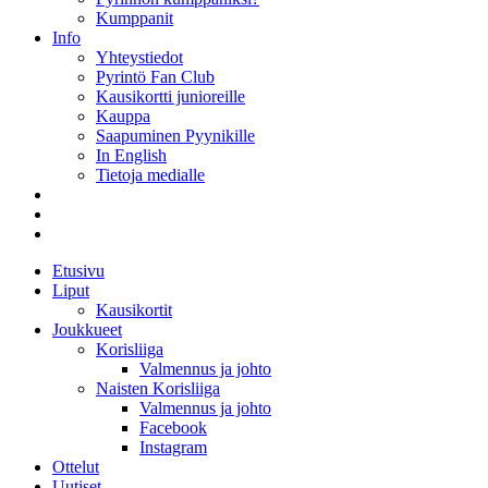
Kumppanit
Info
Yhteystiedot
Pyrintö Fan Club
Kausikortti junioreille
Kauppa
Saapuminen Pyynikille
In English
Tietoja medialle
Etusivu
Liput
Kausikortit
Joukkueet
Korisliiga
Valmennus ja johto
Naisten Korisliiga
Valmennus ja johto
Facebook
Instagram
Ottelut
Uutiset