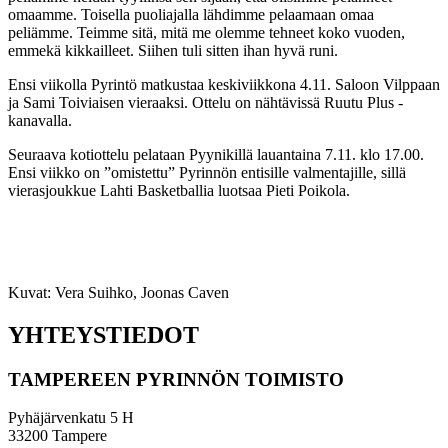
omaamme. Toisella puoliajalla lähdimme pelaamaan omaa
peliämme. Teimme sitä, mitä me olemme tehneet koko vuoden,
emmekä kikkailleet. Siihen tuli sitten ihan hyvä runi.
Ensi viikolla Pyrintö matkustaa keskiviikkona 4.11. Saloon Vilppaan
ja Sami Toiviaisen vieraaksi. Ottelu on nähtävissä Ruutu Plus -
kanavalla.
Seuraava kotiottelu pelataan Pyynikillä lauantaina 7.11. klo 17.00.
Ensi viikko on ”omistettu” Pyrinnön entisille valmentajille, sillä
vierasjoukkue Lahti Basketballia luotsaa Pieti Poikola.
Kuvat: Vera Suihko, Joonas Caven
YHTEYSTIEDOT
TAMPEREEN PYRINNÖN TOIMISTO
Pyhäjärvenkatu 5 H
33200 Tampere