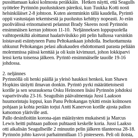
pussittamaan kaksi kolmosta peräkkäin. Hetken näytti, että Seagulls
syöttelee Pyrinnön puolustuksen päreiksi, kun Tuukka Kotti nosti
helsinkiläiset 2-8 johtoon. Kuten aiemminkin tällä kaudella, Pyrintö
oppii vastustajan tekemisestä ja puolustus kehittyy nopeasti. Jo erän
puolivälissä erinomaisesti pelannut Brady Skeens nosti Pyrinnön
ensimmäisen kerran johtoon 11-10. Neljänneksen loppupuolella
vaihtopenkiltä aloittanut haalariviisikko piti pelin hallussa varsinkin
loistavasti esiintyneen Panu Peltokankaan johdolla. Itseluottamusta
uhkunut Peltokangas pelasi alkukauden ehdottomasti parasta peliään
molemmissa päissä kenttää ja oli kuin kivimuuri, johon lokkiparvi
lensi kerta toisensa jälkeen. Pyrintö ensimmäiselle tauolle 19-16
johdossa.
2. neljännes
Pyrinnöllä oli henki päällä ja yleisö haukkoi henkeä, kun Shawn
Hopkins täräytti ilmavan donkin. Pyrintö pyrki määrätietoisesti
korille ja sen seurauksena Osku Heinonen lisäsi Pyrinnön johdoksi
vapariviivalta 23-16. Seagullsin päävalmentaja Jussi Laakson
huumorintaju loppui, kun Panu Peltokangas tykitti ensin kolmosen
pohjaan ja kohta perään torjui Antti Kanervon korille ajosta pallon
katsomon yläriville asti.
Pallo desinfioitiin korona-ajan määräysten mukaisesti ja Marcus
Lewis heitti puhtaan palloon puhtaasti keskelle koria. Jussi Laakso
otti aikalisän Seagullseille 2 minuutin pelin jälkeen tilanteessa 28-18.
Pyrinnön johto kasvoi parhaimmillaan 15 pisteeseen. Peli oli iloista,