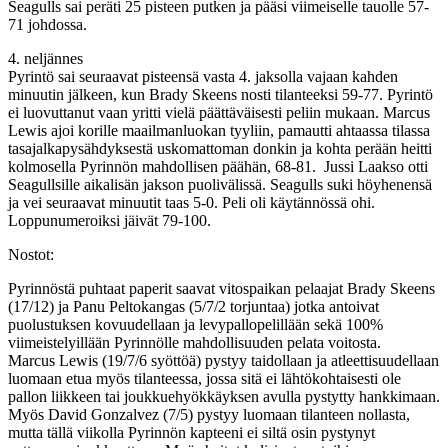
Seagulls sai peräti 25 pisteen putken ja pääsi viimeiselle tauolle 57-
71 johdossa.
4. neljännes
Pyrintö sai seuraavat pisteensä vasta 4. jaksolla vajaan kahden
minuutin jälkeen, kun Brady Skeens nosti tilanteeksi 59-77. Pyrintö
ei luovuttanut vaan yritti vielä päättäväisesti peliin mukaan. Marcus
Lewis ajoi korille maailmanluokan tyyliin, pamautti ahtaassa tilassa
tasajalkapysähdyksestä uskomattoman donkin ja kohta perään heitti
kolmosella Pyrinnön mahdollisen päähän, 68-81. Jussi Laakso otti
Seagullsille aikalisän jakson puolivälissä. Seagulls suki höyhenensä
ja vei seuraavat minuutit taas 5-0. Peli oli käytännössä ohi.
Loppunumeroiksi jäivät 79-100.
Nostot:
Pyrinnöstä puhtaat paperit saavat vitospaikan pelaajat Brady Skeens
(17/12) ja Panu Peltokangas (5/7/2 torjuntaa) jotka antoivat
puolustuksen kovuudellaan ja levypallopelillään sekä 100%
viimeistelyillään Pyrinnölle mahdollisuuden pelata voitosta.
Marcus Lewis (19/7/6 syöttöä) pystyy taidollaan ja atleettisuudellaan
luomaan etua myös tilanteessa, jossa sitä ei lähtökohtaisesti ole
pallon liikkeen tai joukkuehyökkäyksen avulla pystytty hankkimaan.
Myös David Gonzalvez (7/5) pystyy luomaan tilanteen nollasta,
mutta tällä viikolla Pyrinnön kapteeni ei siltä osin pystynyt