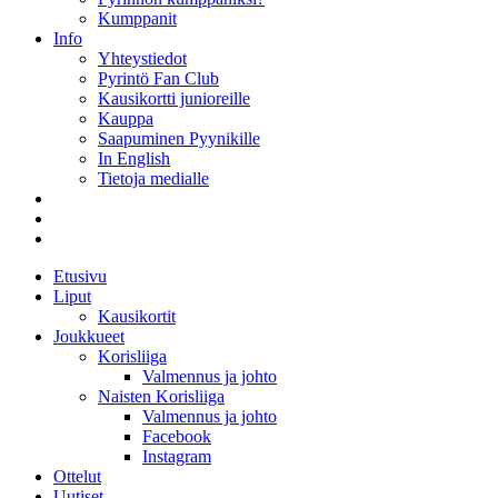
Kumppanit
Info
Yhteystiedot
Pyrintö Fan Club
Kausikortti junioreille
Kauppa
Saapuminen Pyynikille
In English
Tietoja medialle
Etusivu
Liput
Kausikortit
Joukkueet
Korisliiga
Valmennus ja johto
Naisten Korisliiga
Valmennus ja johto
Facebook
Instagram
Ottelut
Uutiset