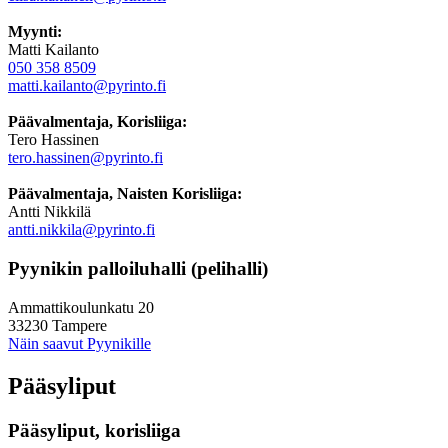
Myynti:
Matti Kailanto
050 358 8509
matti.kailanto@pyrinto.fi
Päävalmentaja, Korisliiga:
Tero Hassinen
tero.hassinen@pyrinto.fi
Päävalmentaja, Naisten Korisliiga:
Antti Nikkilä
antti.nikkila@pyrinto.fi
Pyynikin palloiluhalli (pelihalli)
Ammattikoulunkatu 20
33230 Tampere
Näin saavut Pyynikille
Pääsyliput
Pääsyliput, korisliiga