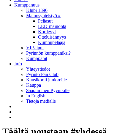
Kumppanuus
Klubi 1896
Mainosyhteistyö »
Peliasut
LED-mainonta
Korilevyt
Otteluisännyys
Kummipelaaja
VIP-liput
Pyrinnön kumppaniksi?
Kumppanit
Info
Yhteystiedot
Pyrintö Fan Club
Kausikortti junioreille
Kauppa
Saapuminen Pyynikille
In English
Tietoja medialle
Täältä noustaan #yhdessä