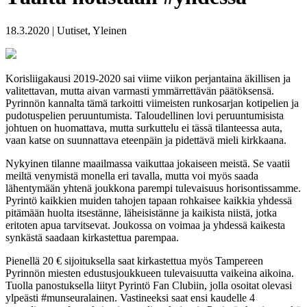
18.3.2020 | Uutiset, Yleinen
Korisliigakausi 2019-2020 sai viime viikon perjantaina äkillisen ja
valitettavan, mutta aivan varmasti ymmärrettävän päätöksensä.
Pyrinnön kannalta tämä tarkoitti viimeisten runkosarjan kotipelien ja
pudotuspelien peruuntumista. Taloudellinen lovi peruuntumisista
johtuen on huomattava, mutta surkuttelu ei tässä tilanteessa auta,
vaan katse on suunnattava eteenpäin ja pidettävä mieli kirkkaana.
Nykyinen tilanne maailmassa vaikuttaa jokaiseen meistä. Se vaatii
meiltä venymistä monella eri tavalla, mutta voi myös saada
lähentymään yhtenä joukkona parempi tulevaisuus horisontissamme.
Pyrintö kaikkien muiden tahojen tapaan rohkaisee kaikkia yhdessä
pitämään huolta itsestänne, läheisistänne ja kaikista niistä, jotka
eritoten apua tarvitsevat. Joukossa on voimaa ja yhdessä kaikesta
synkästä saadaan kirkastettua parempaa.
Pienellä 20 € sijoituksella saat kirkastettua myös Tampereen
Pyrinnön miesten edustusjoukkueen tulevaisuutta vaikeina aikoina.
Tuolla panostuksella liityt Pyrintö Fan Clubiin, jolla osoitat olevasi
ylpeästi #munseuralainen. Vastineeksi saat ensi kaudelle 4