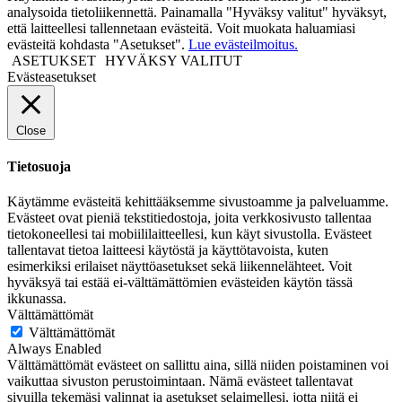
analysoida tietoliikennettä. Painamalla "Hyväksy valitut" hyväksyt,
että laitteellesi tallennetaan evästeitä. Voit muokata haluamiasi
evästeitä kohdasta "Asetukset".
Lue evästeilmoitus.
ASETUKSET
HYVÄKSY VALITUT
Evästeasetukset
Close
Tietosuoja
Käytämme evästeitä kehittääksemme sivustoamme ja palveluamme.
Evästeet ovat pieniä tekstitiedostoja, joita verkkosivusto tallentaa
tietokoneellesi tai mobiililaitteellesi, kun käyt sivustolla. Evästeet
tallentavat tietoa laitteesi käytöstä ja käyttötavoista, kuten
esimerkiksi erilaiset näyttöasetukset sekä liikennelähteet. Voit
hyväksyä tai estää ei-välttämättömien evästeiden käytön tässä
ikkunassa.
Välttämättömät
Välttämättömät
Always Enabled
Välttämättömät evästeet on sallittu aina, sillä niiden poistaminen voi
vaikuttaa sivuston perustoimintaan. Nämä evästeet tallentavat
sivuilla tekemäsi valinnat ja asetukset selaimellesi, jotta niitä ei