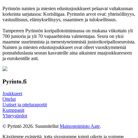
Pyrinnön naisten ja miesten edustusjoukkueet pelaavat valtakunnan
korkeinta sarjatasoa: Korisliigaa. Pyrinnön arvot ovat: yhteisöl­lisyys,
vastuul­lisuus, elämyk­sellisyys, osaaminen ja tulok­sellisuus.
Tampereen Pyrinnön kori­pallo­toimin­nassa on mukana viikottain yli
700 junioria ja yli 70 vapaa­ehtoista valmen­tajaa. Seura on yksi
maamme suurim­mista ja menes­tyneim­mistä juni­ori­kori­pallo­seuroista.
Naisten ja miesten edustus­joukkueet ovat olleet vuosi­kymmeniä
ponnahdus­lauta seuran kasvateille aina aikuisten maa­joukkueeseen
ja euro­kentille asti.
Pyrinto.fi
Joukkueet
Ottelut
Uutiset ja otteluraportit
Kumppanit
Yhteystiedot
© Pyrintö 2026. Suunnitellut
Mainostoimisto Aate
.
Käytämme evästeitä, jotta sivustomme toimii oikein ja voimme