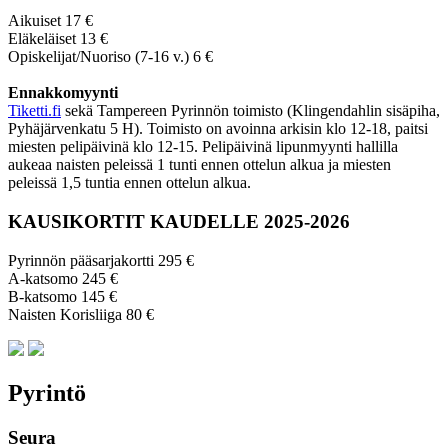
Aikuiset 17 €
Eläkeläiset 13 €
Opiskelijat/Nuoriso (7-16 v.) 6 €
Ennakkomyynti
Tiketti.fi
sekä Tampereen Pyrinnön toimisto (Klingendahlin sisäpiha,
Pyhäjärvenkatu 5 H). Toimisto on avoinna arkisin klo 12-18, paitsi
miesten pelipäivinä klo 12-15. Pelipäivinä lipunmyynti hallilla
aukeaa naisten peleissä 1 tunti ennen ottelun alkua ja miesten
peleissä 1,5 tuntia ennen ottelun alkua.
KAUSIKORTIT KAUDELLE 2025-2026
Pyrinnön pääsarjakortti 295 €
A-katsomo 245 €
B-katsomo 145 €
Naisten Korisliiga 80 €
Pyrintö
Seura