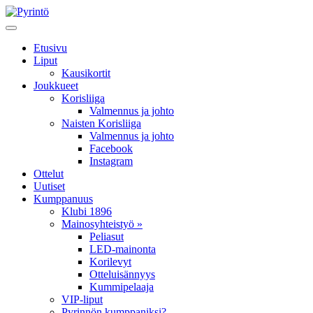
Etusivu
Liput
Kausikortit
Joukkueet
Korisliiga
Valmennus ja johto
Naisten Korisliiga
Valmennus ja johto
Facebook
Instagram
Ottelut
Uutiset
Kumppanuus
Klubi 1896
Mainosyhteistyö »
Peliasut
LED-mainonta
Korilevyt
Otteluisännyys
Kummipelaaja
VIP-liput
Pyrinnön kumppaniksi?