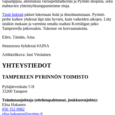
vapaalippua, alennuksia vieraspelimatkoista ja Pyrintö shopista, sekä
mahtavien yhteistyökumppaniemme etuja.
Tästä linkistä
pääset lukemaan lisää ja ilmoittautumaan. Pyrintö-
perhe kulkee yhdessä läpi niin hyvien, kuin vaikeiden aikojen. Liity
sinäkin mukaan ja varmista omalta osaltasi Korisliigan jatko
Tampereella jatkossakin. Tukenne on korvaamatonta.
Eilen, Tänään, Aina.
#munseura #yhdessä #AINA
Artikkelikuva: Jani Virolainen
YHTEYSTIEDOT
TAMPEREEN PYRINNÖN TOIMISTO
Pyhäjärvenkatu 5 H
33200 Tampere
Toiminnanjohtaja (ottelutapahtumat, joukkueenjohto):
Elisa Hakanen
050 352 0982
elisa.hakanen@pyrinto.fi