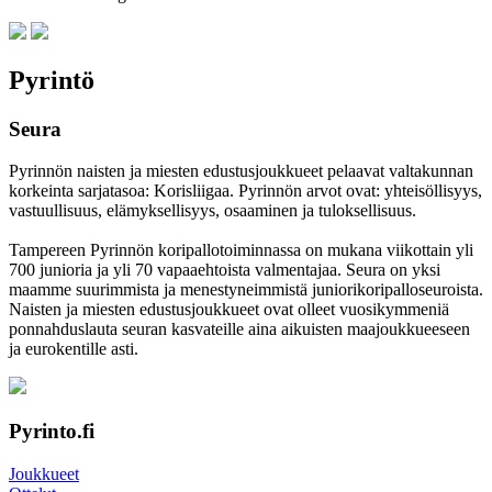
Pyrintö
Seura
Pyrinnön naisten ja miesten edustusjoukkueet pelaavat valtakunnan
korkeinta sarjatasoa: Korisliigaa. Pyrinnön arvot ovat: yhteisöl­lisyys,
vastuul­lisuus, elämyk­sellisyys, osaaminen ja tulok­sellisuus.
Tampereen Pyrinnön kori­pallo­toimin­nassa on mukana viikottain yli
700 junioria ja yli 70 vapaa­ehtoista valmen­tajaa. Seura on yksi
maamme suurim­mista ja menes­tyneim­mistä juni­ori­kori­pallo­seuroista.
Naisten ja miesten edustus­joukkueet ovat olleet vuosi­kymmeniä
ponnahdus­lauta seuran kasvateille aina aikuisten maa­joukkueeseen
ja euro­kentille asti.
Pyrinto.fi
Joukkueet