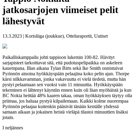
jatkosarjojen viimeiset pelit
lähestyvät
13.3.2023 | Korisliiga (joukkue), Otteluraportit, Uutiset
Paikalliskamppailu johti tappioon lukemin 100-82. Hävityt
sarjapisteet tarkoittavat sitä, että pudotuspelipaikka on askeleen
kauempana. Illan aikana Tylan Birts sekä Ike Smith onnistuivat
Pyrinnön ainoina hyökkäyspään pelaajina koko pelin ajan. Thorpe
kärsi nilkkavamman, jonka vakavuutta ei vielä tiedetä, mutta hän
pystyi pelaamaan sen vuoksi vain 11 minuuttia. Hyökkäyspään
tekeminen ei lähtenyt käyntiin ennen kuin oli liian myöhäistä ja kun
BC Nokia heittää 48% kaaren takaa, oman hyökkäyksen täytyy olla
priimaa, jos haluaa pystyä kilpailemaan. Kaikki kolme nuorempaa
Pyrinnön pelaajaa kuitenkin pääsivät tänään kentälle yhdessä
samaan aikaan ja jokainen heistä vieläpä tilastoi minuuttien lisäksi
jotain.
I neljännes