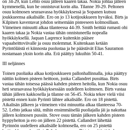
on 34-29, kun Lehto osuu jälleen kaaren takaa. Nokia johtaa jälleen
kymmenellä, kun he onnistuvat korin alta. Tilanne 39-29. Peltonen
osuu kolmosen seuraavassa hyökkäyksessä ja Sopanen kutsuu
joukkueensa aikalisälle. Ero on jo 13 kotijoukkueen hyväksi. Birts ja
Kilpinen kaventavat johdon seitsemään pisteeseen kolmosillaan.
Viimeinen minuutti alkaa tilanteessa 44-39. Smith heittää rumasti ohi
kaaren takaa ja Nokia vastaa tähän onnistuneella nopealla
hyökkäyksellä. Jaquan Laqrence kuitenkin pääsee
vapaaheittoviivalle ja osuu molemmat. Kuitenkaan ketään
Pyrintöläistä ei kiinnosta puolustaa ja he päästävät Elias Sauramon
nostamaan yksin korin alta. Erä päättyy lukuihin 50-41.
III neljännes
Toinen puoliaika alkaa kotijoukkueen pallonhallinnalla, joka päättyy
nättiin kolmen pisteen heittoon, jonka Callandret pussittaa. Birts
vastaa tähän toisessa päässä kahden pisteen heitolla, kun Nokia osuu
heti seuraavassa hyökkäyksessään uudelleen kolmosen. Birts vastaa
tähän jälleen kakkosella ja tilanne on 56-45. Nokia tekee vielä viisi
pistettä ennen kuin Pyrintö lähtee aikalisälle. Ero on 18 pistettä.
Aikalisän jälkeen ja viimeinen viisi minuuttia alkaa tilanteessa 70-
52. Lehto jatkaa siitä, mihin ensimmäisellä puoliajalla jäi ja nakuttaa
jälleen kolmosen pussiin. Stove osuu tämän jälkeen kahden pisteen
hyppyheiton ja ero on jälleen 22 pistettä. Callandret lähettää
Pyrinnön uudelleen aikalisälle kolmosella, ero on 25 pistettä