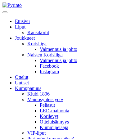
Etusivu
Liput
Kausikortit
Joukkueet
Korisliiga
Valmennus ja johto
Naisten Korisliiga
Valmennus ja johto
Facebook
Instagram
Ottelut
Uutiset
Kumppanuus
Klubi 1896
Mainosyhteistyö »
Peliasut
LED-mainonta
Korilevyt
Otteluisännyys
Kummipelaaja
VIP-liput
Pyrinnön kumppaniksi?