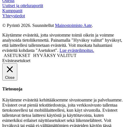
Ottelut
Uutiset ja otteluraportit
Kumppanit
Yhteystiedot
© Pyrintö 2026. Suunnitellut
Mainostoimisto Aate
.
Käytämme evästeitä, jotta sivustomme toimii oikein ja voimme
analysoida tietoliikennettä. Painamalla "Hyväksy valitut" hyväksyt,
että laitteellesi tallennetaan evästeitä. Voit muokata haluamiasi
evästeitä kohdasta "Asetukset".
Lue evästeilmoitus.
ASETUKSET
HYVÄKSY VALITUT
Evästeasetukset
Close
Tietosuoja
Käytämme evästeitä kehittääksemme sivustoamme ja palveluamme.
Evästeet ovat pieniä tekstitiedostoja, joita verkkosivusto tallentaa
tietokoneellesi tai mobiililaitteellesi, kun käyt sivustolla. Evästeet
tallentavat tietoa laitteesi käytöstä ja käyttötavoista, kuten
esimerkiksi erilaiset näyttöasetukset sekä liikennelähteet. Voit
hyväksyä tai estää ei-välttämättömien evästeiden käytön tässä