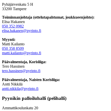
Pyhäjärvenkatu 5 H
33200 Tampere
Toiminnanjohtaja (ottelutapahtumat, joukkueenjohto):
Elisa Hakanen
050 352 0982
elisa.hakanen@pyrinto.fi
Myynti:
Matti Kailanto
050 358 8509
matti.kailanto@pyrinto.fi
Päävalmentaja, Korisliiga:
Tero Hassinen
tero.hassinen@pyrinto.fi
Päävalmentaja, Naisten Korisliiga:
Antti Nikkilä
antti.nikkila@pyrinto.fi
Pyynikin palloiluhalli (pelihalli)
Ammattikoulunkatu 20