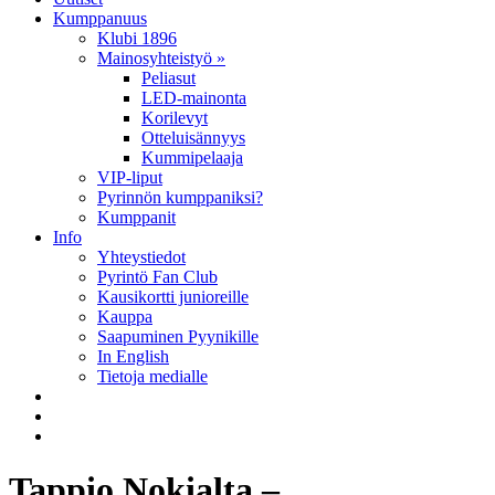
Kumppanuus
Klubi 1896
Mainosyhteistyö »
Peliasut
LED-mainonta
Korilevyt
Otteluisännyys
Kummipelaaja
VIP-liput
Pyrinnön kumppaniksi?
Kumppanit
Info
Yhteystiedot
Pyrintö Fan Club
Kausikortti junioreille
Kauppa
Saapuminen Pyynikille
In English
Tietoja medialle
Tappio Nokialta –