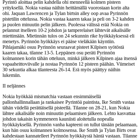
Pyrintö aloittaa pelin kahdella ohi menneellä kolmen pisteen
yrityksellä. Nokia vastaa näihin heittämällä vuorostaan korin alta
ohi. Jaquan Lawrencen ja Tylan birtsin alley oop avaa Pyrinnön
pistetilin ottelussa. Nokia vastaa kaaren takaa ja peli on 3-2 kahden
ja puolen minuutin pelin jälkeen. Puolessa välissä erää Nokia on
pelannut itselleen 10-2 johdon ja tamperelaiset lähtevät aikalisälle
miettimään. Mietinnän tulos on 24 sekunnin rike hyökkäyksessä eli
menetys. Pyrinnön hyökkäys ei pääse vieläkään käyntiin.
Pihlajamäki osuu Pyrinnön seuraavat pisteet Kilpisen syötöstä
kaaren takaa, tilanne 13-5. Leppänen osu peräti Pyrinnön
kolmannen korin tähän otteluun, minkä jälkeen Kilpinen ajaa itsensä
vapaaheittoviivalle ja nostaa Pyrinnön 12 pisteen päähän. Viimeiset
30 sekuntia alkaa tilanteesta 26-14. Erä myös päättyy näihin
lukemiin.
II neljännes
Nokia hyökkää mismatchia vastaan ensimmäisellä
pallonhallinnallaan ja rankaisee Pyrintöä paintista, Ike Smith vastaa
tähän viidellä perättäisellä pisteellä. Tilanne on 28-21, kun Nokia
lähtee aikalisälle noin minuutin pelaamisen jälkeen. Lehto kasvattaa
johdon takaisin kymmeneen kauniisti aloitetulla nopealla
hyökkäyksellä. Pyrinnön vanha kapteeni on tullut tänään pelaamaan,
kun hän osuu kolmannen kolmosensa. Ike Smith ja Tylan Birts ovat
kahdestaan kannatelleet Pyrinnön hyökkäystä häntä vastaan. Tilanne