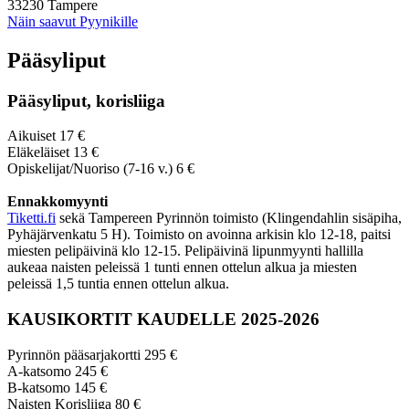
33230 Tampere
Näin saavut Pyynikille
Pääsyliput
Pääsyliput, korisliiga
Aikuiset 17 €
Eläkeläiset 13 €
Opiskelijat/Nuoriso (7-16 v.) 6 €
Ennakkomyynti
Tiketti.fi
sekä Tampereen Pyrinnön toimisto (Klingendahlin sisäpiha,
Pyhäjärvenkatu 5 H). Toimisto on avoinna arkisin klo 12-18, paitsi
miesten pelipäivinä klo 12-15. Pelipäivinä lipunmyynti hallilla
aukeaa naisten peleissä 1 tunti ennen ottelun alkua ja miesten
peleissä 1,5 tuntia ennen ottelun alkua.
KAUSIKORTIT KAUDELLE 2025-2026
Pyrinnön pääsarjakortti 295 €
A-katsomo 245 €
B-katsomo 145 €
Naisten Korisliiga 80 €