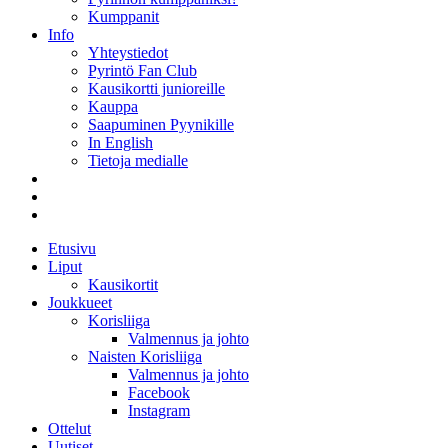
Kumppanit
Info
Yhteystiedot
Pyrintö Fan Club
Kausikortti junioreille
Kauppa
Saapuminen Pyynikille
In English
Tietoja medialle
Etusivu
Liput
Kausikortit
Joukkueet
Korisliiga
Valmennus ja johto
Naisten Korisliiga
Valmennus ja johto
Facebook
Instagram
Ottelut
Uutiset