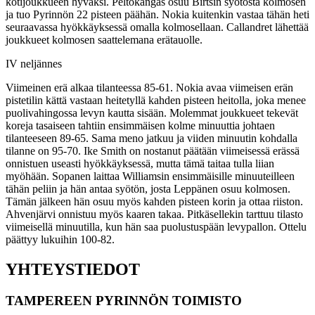
kotijoukkueen hyväksi. Peltokangas osuu Birtsin syötöstä kolmosen
ja tuo Pyrinnön 22 pisteen päähän. Nokia kuitenkin vastaa tähän heti
seuraavassa hyökkäyksessä omalla kolmosellaan. Callandret lähettää
joukkueet kolmosen saattelemana erätauolle.
IV neljännes
Viimeinen erä alkaa tilanteessa 85-61. Nokia avaa viimeisen erän
pistetilin kättä vastaan heitetyllä kahden pisteen heitolla, joka menee
puolivahingossa levyn kautta sisään. Molemmat joukkueet tekevät
koreja tasaiseen tahtiin ensimmäisen kolme minuuttia johtaen
tilanteeseen 89-65. Sama meno jatkuu ja viiden minuutin kohdalla
tilanne on 95-70. Ike Smith on nostanut päätään viimeisessä erässä
onnistuen useasti hyökkäyksessä, mutta tämä taitaa tulla liian
myöhään. Sopanen laittaa Williamsin ensimmäisille minuuteilleen
tähän peliin ja hän antaa syötön, josta Leppänen osuu kolmosen.
Tämän jälkeen hän osuu myös kahden pisteen korin ja ottaa riiston.
Ahvenjärvi onnistuu myös kaaren takaa. Pitkäsellekin tarttuu tilasto
viimeisellä minuutilla, kun hän saa puolustuspään levypallon. Ottelu
päättyy lukuihin 100-82.
YHTEYSTIEDOT
TAMPEREEN PYRINNÖN TOIMISTO