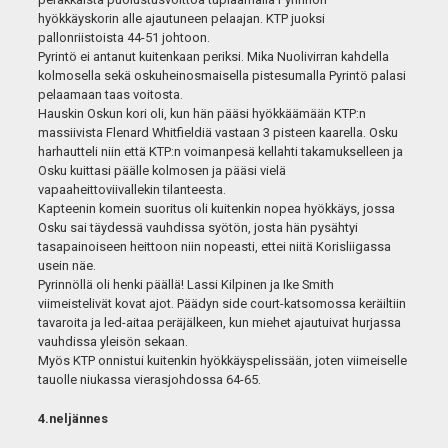
hyökkäyskorin alle ajautuneen pelaajan. KTP juoksi
pallonriistoista 44-51 johtoon.
Pyrintö ei antanut kuitenkaan periksi. Mika Nuolivirran kahdella
kolmosella sekä oskuheinosmaisella pistesumalla Pyrintö palasi
pelaamaan taas voitosta.
Hauskin Oskun kori oli, kun hän pääsi hyökkäämään KTP:n
massiivista Flenard Whitfieldiä vastaan 3 pisteen kaarella. Osku
harhautteli niin että KTP:n voimanpesä kellahti takamukselleen ja
Osku kuittasi päälle kolmosen ja pääsi vielä
vapaaheittoviivallekin tilanteesta.
Kapteenin komein suoritus oli kuitenkin nopea hyökkäys, jossa
Osku sai täydessä vauhdissa syötön, josta hän pysähtyi
tasapainoiseen heittoon niin nopeasti, ettei niitä Korisliigassa
usein näe.
Pyrinnöllä oli henki päällä! Lassi Kilpinen ja Ike Smith
viimeistelivät kovat ajot. Päädyn side court-katsomossa keräiltiin
tavaroita ja led-aitaa peräjälkeen, kun miehet ajautuivat hurjassa
vauhdissa yleisön sekaan.
Myös KTP onnistui kuitenkin hyökkäyspelissään, joten viimeiselle
tauolle niukassa vierasjohdossa 64-65.
4.neljännes