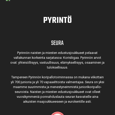
PYRINTÖ
SEURA
Pyrinnön naisten ja miesten edustusjoukkueet pelaavat
valtakunnan korkeinta sarjatasoa: Korisliigaa. Pyrinnön arvot
ovat: yhteisöl­lisyys, vastuul­lisuus, elämyk­sellisyys, osaaminen ja
tulok­sellisuus.
Tampereen Pyrinnön kori­pallo­toimin­nassa on mukana viikottain
yli 700 junioria ja yli 70 vapaa­ehtoista valmen­tajaa. Seura on yksi
maamme suurim­mista ja menes­tyneim­mistä juni­ori­kori­pallo­
seuroista. Naisten ja miesten edustus­joukkueet ovat olleet
vuosi­kymmeniä ponnahdus­lauta seuran kasvateille aina
aikuisten maa­joukkueeseen ja euro­kentille asti.