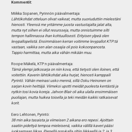
Kommentit:
Miikka Sopanen, Pyrinnön päävalmentaja:
Lähtökohdat otteluun olivat vaikeat, mutta suoriuduttiin mielestäni
hienosti. Yleensä me yritämme juosta vastustajalta jalat alta,
mutta nyt siihen ei ollut resursseja, mutta onnistuimme silti
tempon hallinnassa ihan kohtuullisesti. Erityisen ylpeä olen
levypallopelistä. Ensimmäisen kerran voitimme levypallot KTP:tä
vastaan, vaikka sen alan osaajia oli pois kokoonpanosta.
Tappio harmittaa, mutta aika vähän mikään muu.
Roope Mäkelä, KTP:n päävalmentaja:
Tämä ylempi jatkosarja on niin kova, että tietysti olen iloinen, että
voitettiin. Kaverin lähtökohdat aika hurjat, hienosti kamppaili
Pyrintö. Vähän meinasi usko mennä, sillä Osku Heinonen on
sarjan kovin heittäjä. Viimeksi upotti meidät puolesta kentästä ja
nytkin tosi kovia koreja. Jahvon Blair oli aika ulalla ensimmäisen
puoliajan, mutta huikea toisella ja teki meidän kaikki ratkaisevat
korit.
Eero Lehtonen, Pyrintö:
38 min aika tasaista ja viimeisen 2 aikana ero repesi. Ajoittain
saatiin pidettyä tempoa mieleisenä, vaikka välillä kaveri pääsi
juoksemaan liikaa. Pienellä porukalla oltiin liikkeellä ja 2. ja 3.