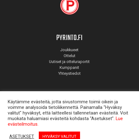
PYRINTO.FI
Joukkueet
Ottelut
Uutiset ja otteluraportit
Kumppanit
Yhteystiedot
Käytämme evästeitä, jotta sivustomme toimii oikein ja
voimme analysoida tietoliikennettä. Painamalla "Hyväksy
valitut" hyväksyt, että laitteellesi tallennetaan evästeitä. Voit
muokata haluamiasi evästeitä kohdasta "Asetukset".
Lue
© Pyrintö 2026. Suunnitellut
Mainostoimisto Aate
.
evästeilmoitus.
ASETUKSET
HYVÄKSY VALITUT