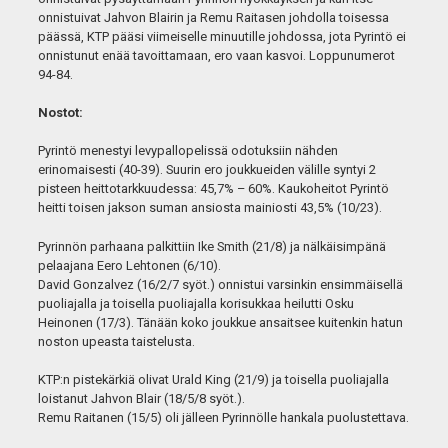
onnistuivat Jahvon Blairin ja Remu Raitasen johdolla toisessa
päässä, KTP pääsi viimeiselle minuutille johdossa, jota Pyrintö ei
onnistunut enää tavoittamaan, ero vaan kasvoi. Loppunumerot
94-84.
Nostot:
Pyrintö menestyi levypallopelissä odotuksiin nähden
erinomaisesti (40-39). Suurin ero joukkueiden välille syntyi 2
pisteen heittotarkkuudessa: 45,7% – 60%. Kaukoheitot Pyrintö
heitti toisen jakson suman ansiosta mainiosti 43,5% (10/23).
Pyrinnön parhaana palkittiin Ike Smith (21/8) ja nälkäisimpänä
pelaajana Eero Lehtonen (6/10).
David Gonzalvez (16/2/7 syöt.) onnistui varsinkin ensimmäisellä
puoliajalla ja toisella puoliajalla korisukkaa heilutti Osku
Heinonen (17/3). Tänään koko joukkue ansaitsee kuitenkin hatun
noston upeasta taistelusta.
KTP:n pistekärkiä olivat Urald King (21/9) ja toisella puoliajalla
loistanut Jahvon Blair (18/5/8 syöt.).
Remu Raitanen (15/5) oli jälleen Pyrinnölle hankala puolustettava.