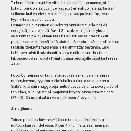
Turhanpäiväinen ryntäily oli kuitenkin tänään pannassa, sillä
kokoonpanoon laajuus (lue: kapeus) ei mahdollistanut tänään
sellaista huikentelevaista ja alati jatkuvaa juoksurallia, josta
Pyynikillä on saatu nauttia.
Pyrinnön palautuminen oli selvästi onnistunut, sillä peli oli
energistä ja yritteliästä. David Gonzalvez oli jälleen yhden
vaisumman pelin jälkeen taas kuin nuori varsa. Mies kikkaili
puoliaikaan mennessä jo 13 pistettä. Samoin Ike Smith oli saanut
takaisin itseluottamuksensa ja/tai ammattiylpeytensä. Eero
Lehtonen taisteli raivoisasti ja kaiken näiden vuodatettujen
hikipisaroiden ansiosta Pyrintö pääsi puoliajalle tasatilanteessa
41-41.
Food Cornerissa oli tarjolla lähiruokaa sanan varsinaisessa
merkityksessä, Pyynikin palloiluhallin aulan toisesta päästä.
Saila’s Kitchenin nuggetteja mutustaessa asiantunteva yleisö oli
toiveikas, sillä Pyrintö oli pärjännyt levypalloissa erinomaisesti
(22-20). Samoin ihailtiin Eero Lehtosen 7 levypalloa.
3. neljännes
Toinen puoliaika käynnistyi jälleen tasaisesti kori korista,
johtopaikan vaihdellessa. Sitten KTP onnistui saamaan pari
peräkkäistä puolustusvoittoa tuplaamalla Pyrinnön