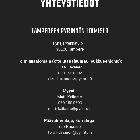
YHTEYSTIEDOT
TAMPEREEN PYRINNÖN TOIMISTO
Pyhäjärvenkatu 5 H
33200 Tampere
Toiminnanjohtaja (ottelutapahtumat, joukkueenjohto):
Elisa Hakanen
050 352 0982
elisa.hakanen@pyrinto.fi
Myynti:
Matti Kailanto
050 358 8509
matti.kailanto@pyrinto.fi
Päävalmentaja, Korisliiga:
Tero Hassinen
tero.hassinen@pyrinto.fi