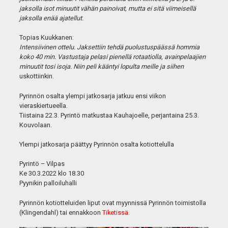
jaksolla isot minuutit vähän painoivat, mutta ei sitä viimeisellä
jaksolla enää ajatellut.
Topias Kuukkanen:
Intensiivinen ottelu. Jaksettiin tehdä puolustuspäässä hommia
koko 40 min. Vastustaja pelasi pienellä rotaatiolla, avainpelaajien
minuutit tosi isoja. Niin peli kääntyi lopulta meille ja siihen
uskottiinkin.
Pyrinnön osalta ylempi jatkosarja jatkuu ensi viikon
vieraskiertueella.
Tiistaina 22.3. Pyrintö matkustaa Kauhajoelle, perjantaina 25.3.
Kouvolaan.
Ylempi jatkosarja päättyy Pyrinnön osalta kotiottelulla
Pyrintö – Vilpas
Ke 30.3.2022 klo 18.30
Pyynikin palloiluhalli
Pyrinnön kotiotteluiden liput ovat myynnissä Pyrinnön toimistolla
(Klingendahl) tai ennakkoon
Tiketissä.