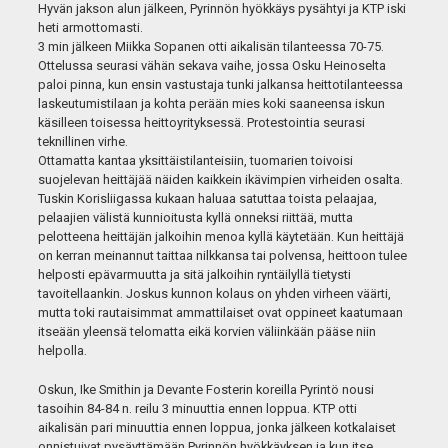
Hyvän jakson alun jälkeen, Pyrinnön hyökkäys pysähtyi ja KTP iski
heti armottomasti.
3 min jälkeen Miikka Sopanen otti aikalisän tilanteessa 70-75.
Ottelussa seurasi vähän sekava vaihe, jossa Osku Heinoselta
paloi pinna, kun ensin vastustaja tunki jalkansa heittotilanteessa
laskeutumistilaan ja kohta perään mies koki saaneensa iskun
käsilleen toisessa heittoyrityksessä. Protestointia seurasi
teknillinen virhe.
Ottamatta kantaa yksittäistilanteisiin, tuomarien toivoisi
suojelevan heittäjää näiden kaikkein ikävimpien virheiden osalta.
Tuskin Korisliigassa kukaan haluaa satuttaa toista pelaajaa,
pelaajien välistä kunnioitusta kyllä onneksi riittää, mutta
pelotteena heittäjän jalkoihin menoa kyllä käytetään. Kun heittäjä
on kerran meinannut taittaa nilkkansa tai polvensa, heittoon tulee
helposti epävarmuutta ja sitä jalkoihin ryntäilyllä tietysti
tavoitellaankin. Joskus kunnon kolaus on yhden virheen väärti,
mutta toki rautaisimmat ammattilaiset ovat oppineet kaatumaan
itseään yleensä telomatta eikä korvien väliinkään pääse niin
helpolla.
Oskun, Ike Smithin ja Devante Fosterin koreilla Pyrintö nousi
tasoihin 84-84 n. reilu 3 minuuttia ennen loppua. KTP otti
aikalisän pari minuuttia ennen loppua, jonka jälkeen kotkalaiset
onnistuivat pysäyttämään Pyrinnön hyökkäyksen ja kun itse