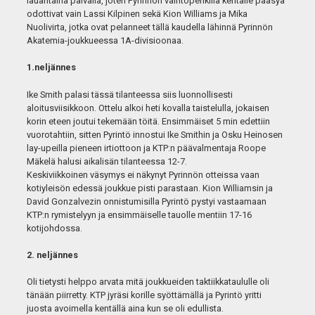
lauantaina päivällä, joten Pyrinnön vaihtopenkillä kentälle pääsyä
odottivat vain Lassi Kilpinen sekä Kion Williams ja Mika
Nuolivirta, jotka ovat pelanneet tällä kaudella lähinnä Pyrinnön
Akatemia-joukkueessa 1A-divisioonaa.
1.neljännes
Ike Smith palasi tässä tilanteessa siis luonnollisesti
aloitusviisikkoon. Ottelu alkoi heti kovalla taistelulla, jokaisen
korin eteen joutui tekemään töitä. Ensimmäiset 5 min edettiin
vuorotahtiin, sitten Pyrintö innostui Ike Smithin ja Osku Heinosen
lay-upeilla pieneen irtiottoon ja KTP:n päävalmentaja Roope
Mäkelä halusi aikalisän tilanteessa 12-7.
Keskiviikkoinen väsymys ei näkynyt Pyrinnön otteissa vaan
kotiyleisön edessä joukkue pisti parastaan. Kion Williamsin ja
David Gonzalvezin onnistumisilla Pyrintö pystyi vastaamaan
KTP:n rymistelyyn ja ensimmäiselle tauolle mentiin 17-16
kotijohdossa.
2. neljännes
Oli tietysti helppo arvata mitä joukkueiden taktiikkataululle oli
tänään piirretty. KTP jyräsi korille syöttämällä ja Pyrintö yritti
juosta avoimella kentällä aina kun se oli edullista.