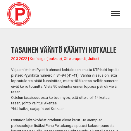
TASAINEN VÄÄNTÖ KÄÄNTYI KOTKALLE
20.3.2022 | Korisliiga (joukkue), Otteluraportit, Uutiset
Vajaamiehinen Pyrintö uhmasi kohtaloaan, mutta KTP haki lopulta
pisteet Pyynikiltä numeroin 84-94 (41-41). Vanha viisaus on, että
lopputulosta pitää kunnioittaa, mutta tällä kertaa pelkät numerot
eivät kerro totuutta. Vielä 90 sekuntia ennen loppua peli oli vielä
tasan.
Ottelun tasaisuudesta kertoo myös, että ottelu oli 14 kertaa
tasan, johto vaihtui 9 kertaa.
Yhtä kaikki, sarjapisteet Kotkaan.
Pyrinnön lähtökohdat otteluun olivat karut. Jo aiempien
poissaolojen lisäksi Panu Peltokangas putosi kokoonpanosta