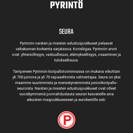
PYRINTÖ
SEURA
Pyrinnön naisten ja miesten edustusjoukkueet pelaavat
valtakunnan korkeinta sarjatasoa: Korisliigaa. Pyrinnön arvot
ovat: yhteisöl­lisyys, vastuul­lisuus, elämyk­sellisyys, osaaminen ja
tulok­sellisuus.
Tampereen Pyrinnön kori­pallo­toimin­nassa on mukana viikottain
yli 700 junioria ja yli 70 vapaa­ehtoista valmen­tajaa. Seura on yksi
maamme suurim­mista ja menes­tyneim­mistä juni­ori­kori­pallo­
seuroista. Naisten ja miesten edustus­joukkueet ovat olleet
vuosi­kymmeniä ponnahdus­lauta seuran kasvateille aina
aikuisten maa­joukkueeseen ja euro­kentille asti.