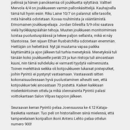
pelinsä ja hänen panoksensa oli joukkuetta sytyttävä. Valtteri
Mervola 4/4 on joukkueeen varmin pallonkäsittelijä. Kauhajoella
tämä tuli hyvin esiin. Riku Laine 10/7 on palannut sille tasolle,
mitä häneltä odotetaan. Kovaa rouhimista ja vääntämistä.
Erinomainen joukkuepelaaja. Jordan Gilesilta 5/9 olisi saatava
vielä hyökkäyspäähän tehoja. Muuten joukkueen monitoimimies
loistaa puolustuspäässä ja tekee paljon sellaista, mikä ei näy
tilastoissa. Sen sijaan Ethan Rusbatchilta odotetaan enemmän.
Heittäjän on heitettävä. Nyt jäi muutama vapaa paikka
käyttämättä ja ajon jälkeen tuli turhia menetyksiä. Menetyksiä tuli
tänään koko joukkueelle peräti 23 ja kun riistoja tuli ainoastaan
kuusi, niin tämä suhdeluku ei varmasti tyydytä valmennusta.
Toinen merkittävä seikka oli kotijoukkueen lukaisat pisteputket,
joihin Pyrintö ei pystynyt vastaamaan. Vastaavasti sitten
kokonaisuudessaan hyvä puolustaminen aiheutti sen, että
kotijoukkue teki ainoastaan 73 pistettä. Kaiken kaikkiaan
mielenkiintoinen ottelu ja mikä olennaisinta Pyrintö palasi
voittokantaan Salon Vilpas tappion jälkeen.
Seuraavan kerran Pyrintö pelaa Joensuussa ke 4.12 Kataja-
Basketia vastaan. Tuo peli on historiallinen siinä mielessä, että
tamperelaisen koripallon ikoni Antero Lehto pelaa ottelun
numero 900!