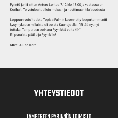
Pyrintö juhlii sitten Antero Lehtoa 7.12 klo 18.00 ja vastassa on
Korihait. Tervetuloa tuolloin mukaan ja nauttimaan tilaisuudesta.
Loppuun voisi todeta Topias Palmin kevennetty loppukommentti
kysymykseen millaista oli pelata Kauhajoella : “Ei tää nyt nyt
tottakai Tampereen poikana Pyynikkiä voita 🙂 “
Eli punaista päälle ja Pyynikille!
Kuva: Juuso Koro
YHTEYSTIEDOT
TAMPEREEN PYRINNÖN TOIMISTO