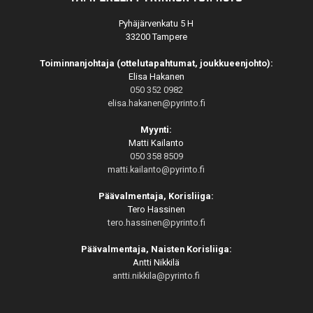
Pyhäjärvenkatu 5 H
33200 Tampere
Toiminnanjohtaja (ottelutapahtumat, joukkueenjohto):
Elisa Hakanen
050 352 0982
elisa.hakanen@pyrinto.fi
Myynti:
Matti Kailanto
050 358 8509
matti.kailanto@pyrinto.fi
Päävalmentaja, Korisliiga:
Tero Hassinen
tero.hassinen@pyrinto.fi
Päävalmentaja, Naisten Korisliiga:
Antti Nikkilä
antti.nikkila@pyrinto.fi