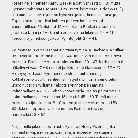
Toisen neljänneksen Karhu-Basket aloitti vahvasti 5 – 0 , mutta
Pyrinnön tehomies Topias Palmi upotti kolmosen ja donkkasi (!)
ja tilanne 13 – 35. Pyrinnön hyvä vire jatkui , kun Riku Laine ja
Topias palmi upottivat kahden pisteen korit ja ero oli
suurimmillaan 26 pistettä 15 – 41. Karhu-Basket sai kuitenkin
juonesta kiinni ja 7 – 0 runilla ero kaventui lukemiin 22 – 41.
Toisen neljänneksen jälkeen Pyrintö johti 24 – 44.
Kolmannen jakson isännät aloittivat ryminällä. Jackson ja Millner
upottivat kolmoset sisään 30 – 44. Tähän vastasi erinomaisesti
pelannut Riku Laine omalla kolmosellaan 30 – 47. Karhu ei tästä
häkeltynyt vaan 7 – 0 runi toi joukkueen jo tilanteeseen 37 – 47.
Ero pysyi sitkeästi kymmenen pisteen tuntumassa ja
kotikatsomo odotti isäntien rynnistystä. Erinomaisen ottelun
urakoinut Kion Williams helpotti Pyrinnön pelaamista
kolmosellaan 45 – 57. Tähän vastasi vielä Topias palmi omalla
kolmosellaan ja ero oli taas 15 pistettä 45 – 60. Tässä runien
pelissä kotijoukkue sai 8 – 0 vedon ja tilanne oli nopeasti 53 –
60. Jakson loppuun vielä tehomies Palmi nosti lay upilla
numeroiksi 53 – 62.
Neljännellä jaksolla esiin astui Pyrinnön Henry Pwono , joka
viimeisteli vapariviivalta, korin alta ja nopeiden päättäjänä