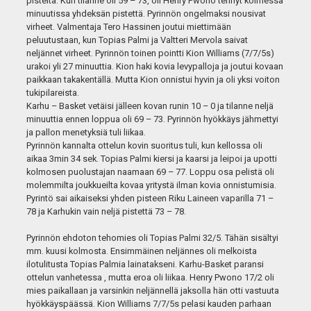
pisteitä. Kun tilanne oli 59 – 73, oli Henry Pwono tehnyt kolmessa
minuutissa yhdeksän pistettä. Pyrinnön ongelmaksi nousivat
virheet. Valmentaja Tero Hassinen joutui miettimään
peluutustaan, kun Topias Palmi ja Valtteri Mervola saivat
neljännet virheet. Pyrinnön toinen pointti Kion Williams (7/7/5s)
urakoi yli 27 minuuttia. Kion haki kovia levypalloja ja joutui kovaan
paikkaan takakentällä. Mutta Kion onnistui hyvin ja oli yksi voiton
tukipilareista.
Karhu – Basket vetäisi jälleen kovan runin 10 – 0 ja tilanne neljä
minuuttia ennen loppua oli 69 – 73. Pyrinnön hyökkäys jähmettyi
ja pallon menetyksiä tuli liikaa.
Pyrinnön kannalta ottelun kovin suoritus tuli, kun kellossa oli
aikaa 3min 34 sek. Topias Palmi kiersi ja kaarsi ja leipoi ja upotti
kolmosen puolustajan naamaan 69 – 77. Loppu osa pelistä oli
molemmilta joukkueilta kovaa yritystä ilman kovia onnistumisia.
Pyrintö sai aikaiseksi yhden pisteen Riku Laineen vaparilla 71 –
78 ja Karhukin vain neljä pistettä 73 – 78.
Pyrinnön ehdoton tehomies oli Topias Palmi 32/5. Tähän sisältyi
mm. kuusi kolmosta. Ensimmäinen neljännes oli melkoista
ilotulitusta Topias Palmia lainatakseni. Karhu-Basket paransi
ottelun vanhetessa , mutta eroa oli liikaa. Henry Pwono 17/2 oli
mies paikallaan ja varsinkin neljännellä jaksolla hän otti vastuuta
hyökkäyspäässä. Kion Williams 7/7/5s pelasi kauden parhaan