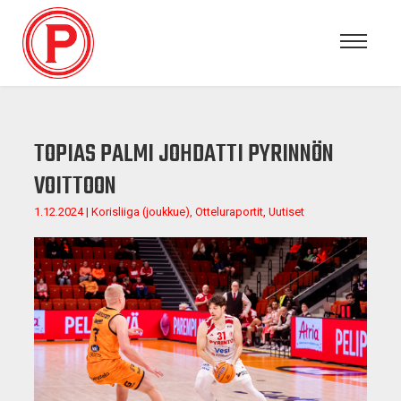
TOPIAS PALMI JOHDATTI PYRINNÖN
VOITTOON
1.12.2024 | Korisliiga (joukkue), Otteluraportit, Uutiset