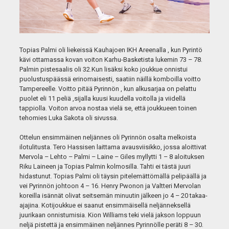
Topias Palmi oli liekeissä Kauhajoen IKH Areenalla , kun Pyrintö
kävi ottamassa kovan voiton Karhu-Basketista lukemin 73 – 78.
Palmin pistesaalis oli 32.Kun lisäksi koko joukkue onnistui
puolustuspäässä erinomaisesti, saatiin näillä komboilla voitto
Tampereelle. Voitto pitää Pyrinnön , kun alkusarjaa on pelattu
puolet eli 11 peliä ,sijalla kuusi kuudella voitolla ja viidellä
tappiolla. Voiton arvoa nostaa vielä se, että joukkueen toinen
tehomies Luka Sakota oli sivussa.
Ottelun ensimmäinen neljännes oli Pyrinnön osalta melkoista
ilotulitusta. Tero Hassisen laittama avausviisikko, jossa aloittivat
Mervola – Lehto – Palmi – Laine – Giles myllytti 1 – 8 aloituksen
Riku Laineen ja Topias Palmin kolmosilla. Tahti ei tästä juuri
hidastunut. Topias Palmi oli täysin pitelemättömällä pelipäällä ja
vei Pyrinnön johtoon 4 – 16. Henry Pwonon ja Valtteri Mervolan
koreilla isännät olivat seitsemän minuutin jälkeen jo 4 – 20 takaa-
ajajina. Kotijoukkue ei saanut ensimmäisellä neljänneksellä
juurikaan onnistumisia. Kion Williams teki vielä jakson loppuun
neljä pistettä ja ensimmäinen neljännes Pyrinnölle peräti 8 – 30.