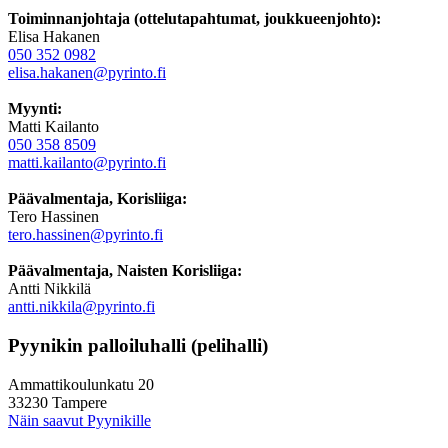
Toiminnanjohtaja (ottelutapahtumat, joukkueenjohto):
Elisa Hakanen
050 352 0982
elisa.hakanen@pyrinto.fi
Myynti:
Matti Kailanto
050 358 8509
matti.kailanto@pyrinto.fi
Päävalmentaja, Korisliiga:
Tero Hassinen
tero.hassinen@pyrinto.fi
Päävalmentaja, Naisten Korisliiga:
Antti Nikkilä
antti.nikkila@pyrinto.fi
Pyynikin palloiluhalli (pelihalli)
Ammattikoulunkatu 20
33230 Tampere
Näin saavut Pyynikille