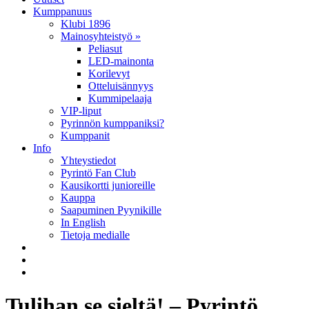
Kumppanuus
Klubi 1896
Mainosyhteistyö »
Peliasut
LED-mainonta
Korilevyt
Otteluisännyys
Kummipelaaja
VIP-liput
Pyrinnön kumppaniksi?
Kumppanit
Info
Yhteystiedot
Pyrintö Fan Club
Kausikortti junioreille
Kauppa
Saapuminen Pyynikille
In English
Tietoja medialle
Tulihan se sieltä! – Pyrintö