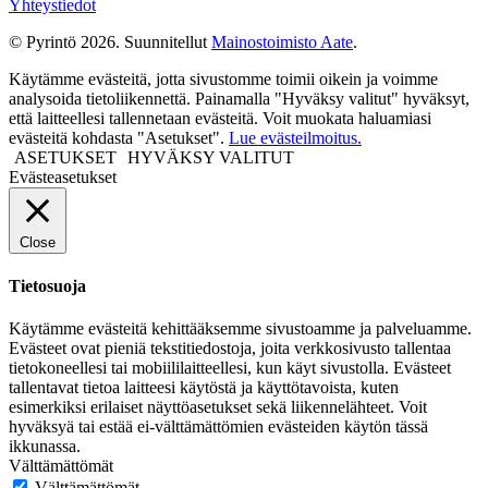
Yhteystiedot
© Pyrintö 2026. Suunnitellut
Mainostoimisto Aate
.
Käytämme evästeitä, jotta sivustomme toimii oikein ja voimme
analysoida tietoliikennettä. Painamalla "Hyväksy valitut" hyväksyt,
että laitteellesi tallennetaan evästeitä. Voit muokata haluamiasi
evästeitä kohdasta "Asetukset".
Lue evästeilmoitus.
ASETUKSET
HYVÄKSY VALITUT
Evästeasetukset
Close
Tietosuoja
Käytämme evästeitä kehittääksemme sivustoamme ja palveluamme.
Evästeet ovat pieniä tekstitiedostoja, joita verkkosivusto tallentaa
tietokoneellesi tai mobiililaitteellesi, kun käyt sivustolla. Evästeet
tallentavat tietoa laitteesi käytöstä ja käyttötavoista, kuten
esimerkiksi erilaiset näyttöasetukset sekä liikennelähteet. Voit
hyväksyä tai estää ei-välttämättömien evästeiden käytön tässä
ikkunassa.
Välttämättömät
Välttämättömät