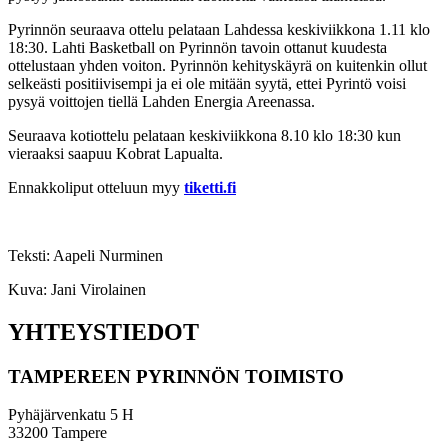
Pyrinnön seuraava ottelu pelataan Lahdessa keskiviikkona 1.11 klo
18:30. Lahti Basketball on Pyrinnön tavoin ottanut kuudesta
ottelustaan yhden voiton. Pyrinnön kehityskäyrä on kuitenkin ollut
selkeästi positiivisempi ja ei ole mitään syytä, ettei Pyrintö voisi
pysyä voittojen tiellä Lahden Energia Areenassa.
Seuraava kotiottelu pelataan keskiviikkona 8.10 klo 18:30 kun
vieraaksi saapuu Kobrat Lapualta.
Ennakkoliput otteluun myy
tiketti.fi
Teksti: Aapeli Nurminen
Kuva: Jani Virolainen
YHTEYSTIEDOT
TAMPEREEN PYRINNÖN TOIMISTO
Pyhäjärvenkatu 5 H
33200 Tampere