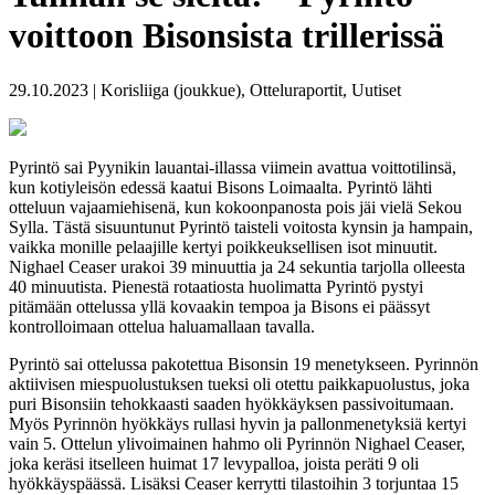
voittoon Bisonsista trillerissä
29.10.2023 | Korisliiga (joukkue), Otteluraportit, Uutiset
Pyrintö sai Pyynikin lauantai-illassa viimein avattua voittotilinsä,
kun kotiyleisön edessä kaatui Bisons Loimaalta. Pyrintö lähti
otteluun vajaamiehisenä, kun kokoonpanosta pois jäi vielä Sekou
Sylla. Tästä sisuuntunut Pyrintö taisteli voitosta kynsin ja hampain,
vaikka monille pelaajille kertyi poikkeuksellisen isot minuutit.
Nighael Ceaser urakoi 39 minuuttia ja 24 sekuntia tarjolla olleesta
40 minuutista. Pienestä rotaatiosta huolimatta Pyrintö pystyi
pitämään ottelussa yllä kovaakin tempoa ja Bisons ei päässyt
kontrolloimaan ottelua haluamallaan tavalla.
Pyrintö sai ottelussa pakotettua Bisonsin 19 menetykseen. Pyrinnön
aktiivisen miespuolustuksen tueksi oli otettu paikkapuolustus, joka
puri Bisonsiin tehokkaasti saaden hyökkäyksen passivoitumaan.
Myös Pyrinnön hyökkäys rullasi hyvin ja pallonmenetyksiä kertyi
vain 5. Ottelun ylivoimainen hahmo oli Pyrinnön Nighael Ceaser,
joka keräsi itselleen huimat 17 levypalloa, joista peräti 9 oli
hyökkäyspäässä. Lisäksi Ceaser kerrytti tilastoihin 3 torjuntaa 15