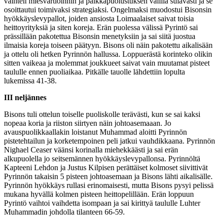
vaihteli miesvartioinnin ja paikkapuolustuksen välillä sulavasti ja se
osoittautui toimivaksi strategiaksi. Ongelmaksi muodostui Bisonsin
hyökkäyslevypallot, joiden ansiosta Loimaalaiset saivat toisia
heittoyrityksiä ja siten koreja. Erän puolessa välissä Pyrintö sai
prässillään pakotettua Bisonsin menetyksiin ja sai siitä juostua
ilmaisia koreja toiseen päätyyn. Bisons oli näin pakotettu aikalisään
ja ottelu oli hetken Pyrinnön hallussa. Loppuerästä korinteko olikin
sitten vaikeaa ja molemmat joukkueet saivat vain muutamat pisteet
taululle ennen puoliaikaa. Pitkälle tauolle lähdettiin lopulta
lukemissa 41-38.
III neljännes
Bisons tuli ottelun toiselle puoliskolle terävästi, kun se sai kaksi
nopeaa koria ja riiston siirtyen näin johtoasemaaan. Jo
avauspuolikkaallakin loistanut Muhammad aloitti Pyrinnön
pistetehtailun ja korketempoinen peli jatkui vauhdikkaana. Pyrinnön
Nighael Ceaser väänsi korinalla miehekkäästi ja sai erän
alkupuolella jo seitsemännen hyökkäyslevypallonsa. Pyrinnöltä
Kapteeni Lehdon ja Justus Kilpisen perättäiset kolmoset siivittivät
Pyrinnön takaisin 5 pisteen johtoasemaan ja Bisons lähti aikalisälle.
Pyrinnön hyökkäys rullasi erinomaisesti, mutta Bisons pysyi pelissä
mukana hyvällä kolmen pisteen heittopelillään. Erän loppuun
Pyrintö vaihtoi vaihdetta isompaan ja sai kirittyä taululle Luhter
Muhammadin johdolla tilanteen 66-59.