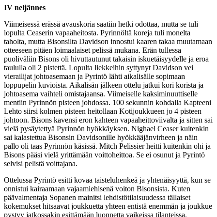
IV neljännes
Viimeisessä erässä avauskoria saatiin hetki odottaa, mutta se tuli
lopulta Ceaserin vapaaheitosta. Pyrinnöltä koreja tuli monelta
taholta, mutta Bisonsilta Davidson innostui kaaren takaa muutamaan
otteeseen pitäen loimaalaiset pelissä mukana. Erän tullessa
puoliväliin Bisons oli hivuttautunut takaisin iskuetäisyydelle ja eroa
taululla oli 2 pistettä. Lopulta liekkeihin syttynyt Davidson vei
vierailijat johtoasemaan ja Pyrintö lähti aikalisälle sopimaan
loppupelin kuvioista. Aikalisän jälkeen ottelu jatkui kori korista ja
johtoasema vaihteli omistajaansa. Viimeiselle kaksiminuuttiselle
mentiin Pyrinnön pisteen johdossa. 100 sekunnin kohdalla Kapteeni
Lehto siirsi kolmen pisteen heitollaan Kotijoukkueen jo 4 pisteen
johtoon. Bisons kavensi eron kahteen vapaaheittoviivalta ja sitten sai
vielä pysäytettyä Pyrinnön hyökkäyksen. Nighael Ceaser kuitenkin
sai kalastettua Bisonsin Davidsonille hyökkääjänvirheen ja näin
pallo oli taas Pyrinnön käsissä. Mitch Pelissier heitti kuitenkin ohi ja
Bisons pääsi vielä yrittämään voittoheittoa. Se ei osunut ja Pyrintö
selvisi pelistä voittajana.
Ottelussa Pyrintö esitti kovaa taisteluhenkeä ja yhtenäisyyttä, kun se
onnistui kairaamaan vajaamiehisenä voiton Bisonsista. Kuten
päävalmentaja Sopanen mainitsi lehdistötilaisuudessa tällaiset
kokemukset hitsaavat joukkuetta yhteen entistä enemmän ja joukkue
pystyy jatkossakin esittämään luonnetta vaikeissa tilanteissa.