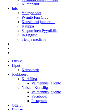
Kumppanit
Info
Yhteystiedot
Pyrintö Fan Club
Kausikortti junioreille
Kauppa
Saapuminen Pyynikille
In English
Tietoja medialle
Etusivu
Liput
Kausikortit
Joukkueet
Korisliiga
Valmennus ja johto
Naisten Korisliiga
Valmennus ja johto
Facebook
Instagram
Ottelut
Uutiset