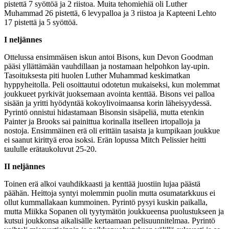
pistettä 7 syöttöä ja 2 riistoa. Muita tehomiehiä oli Luther
Muhammad 26 pistettä, 6 levypalloa ja 3 riistoa ja Kapteeni Lehto
17 pistettä ja 5 syöttöä.
I neljännes
Ottelussa ensimmäisen iskun antoi Bisons, kun Devon Goodman
pääsi yllättämään vauhdillaan ja nostamaan helpohkon lay-upin.
Tasoituksesta piti huolen Luther Muhammad keskimatkan
hyppyheitolla. Peli osoittautui odotetun mukaiseksi, kun molemmat
joukkueet pyrkivät juoksemaan avointa kenttää. Bisons vei palloa
sisään ja yritti hyödyntää kokoylivoimaansa korin läheisyydessä.
Pyrintö onnistui hidastamaan Bisonsin sisäpeliä, mutta etenkin
Painter ja Brooks sai painittua korinalla itselleen irtopalloja ja
nostoja. Ensimmäinen erä oli erittäin tasaista ja kumpikaan joukkue
ei saanut kirittyä eroa isoksi. Erän lopussa Mitch Pelissier heitti
taululle erätaukoluvut 25-20.
II neljännes
Toinen erä alkoi vauhdikkaasti ja kenttää juostiin lujaa päästä
päähän. Heittoja syntyi molemmin puolin mutta osumatarkkuus ei
ollut kummallakaan kummoinen. Pyrintö pysyi kuskin paikalla,
mutta Miikka Sopanen oli tyytymätön joukkueensa puolustukseen ja
kutsui joukkonsa aikalisälle kertaamaan pelisuunnitelmaa. Pyrintö