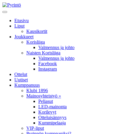
Etusivu
Liput
Kausikortit
Joukkueet
Korisliiga
Valmennus ja johto
Naisten Korisliiga
Valmennus ja johto
Facebook
Instagram
Ottelut
Uutiset
Kumppanuus
Klubi 1896
Mainosyhteistyö »
Peliasut
LED-mainonta
Korilevyt
Otteluisännyys
Kummipelaaja
VIP-liput
Pyrinnön kumppaniksi?