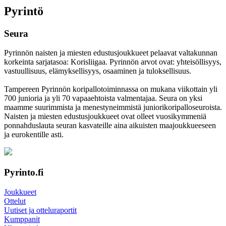
Pyrintö
Seura
Pyrinnön naisten ja miesten edustusjoukkueet pelaavat valtakunnan
korkeinta sarjatasoa: Korisliigaa. Pyrinnön arvot ovat: yhteisöl­lisyys,
vastuul­lisuus, elämyk­sellisyys, osaaminen ja tulok­sellisuus.
Tampereen Pyrinnön kori­pallo­toimin­nassa on mukana viikottain yli
700 junioria ja yli 70 vapaa­ehtoista valmen­tajaa. Seura on yksi
maamme suurim­mista ja menes­tyneim­mistä juni­ori­kori­pallo­seuroista.
Naisten ja miesten edustus­joukkueet ovat olleet vuosi­kymmeniä
ponnahdus­lauta seuran kasvateille aina aikuisten maa­joukkueeseen
ja euro­kentille asti.
Pyrinto.fi
Joukkueet
Ottelut
Uutiset ja otteluraportit
Kumppanit