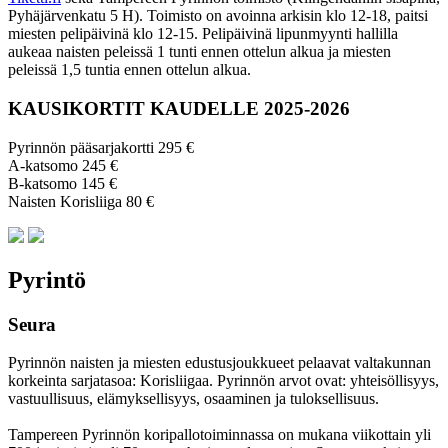
Pyhäjärvenkatu 5 H). Toimisto on avoinna arkisin klo 12-18, paitsi
miesten pelipäivinä klo 12-15. Pelipäivinä lipunmyynti hallilla
aukeaa naisten peleissä 1 tunti ennen ottelun alkua ja miesten
peleissä 1,5 tuntia ennen ottelun alkua.
KAUSIKORTIT KAUDELLE 2025-2026
Pyrinnön pääsarjakortti 295 €
A-katsomo 245 €
B-katsomo 145 €
Naisten Korisliiga 80 €
Pyrintö
Seura
Pyrinnön naisten ja miesten edustusjoukkueet pelaavat valtakunnan
korkeinta sarjatasoa: Korisliigaa. Pyrinnön arvot ovat: yhteisöl­lisyys,
vastuul­lisuus, elämyk­sellisyys, osaaminen ja tulok­sellisuus.
Tampereen Pyrinnön kori­pallo­toimin­nassa on mukana viikottain yli