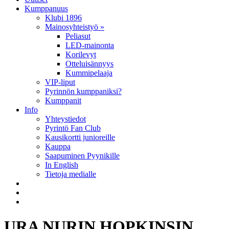
Kumppanuus
Klubi 1896
Mainosyhteistyö »
Peliasut
LED-mainonta
Korilevyt
Otteluisännyys
Kummipelaaja
VIP-liput
Pyrinnön kumppaniksi?
Kumppanit
Info
Yhteystiedot
Pyrintö Fan Club
Kausikortti junioreille
Kauppa
Saapuminen Pyynikille
In English
Tietoja medialle
URA NURIN HOPKINSIN