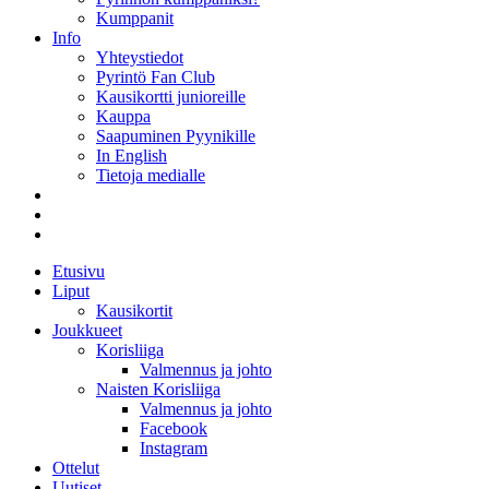
Kumppanit
Info
Yhteystiedot
Pyrintö Fan Club
Kausikortti junioreille
Kauppa
Saapuminen Pyynikille
In English
Tietoja medialle
Etusivu
Liput
Kausikortit
Joukkueet
Korisliiga
Valmennus ja johto
Naisten Korisliiga
Valmennus ja johto
Facebook
Instagram
Ottelut
Uutiset