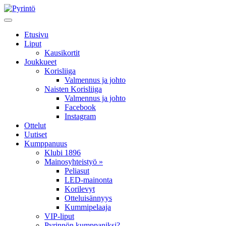
Etusivu
Liput
Kausikortit
Joukkueet
Korisliiga
Valmennus ja johto
Naisten Korisliiga
Valmennus ja johto
Facebook
Instagram
Ottelut
Uutiset
Kumppanuus
Klubi 1896
Mainosyhteistyö »
Peliasut
LED-mainonta
Korilevyt
Otteluisännyys
Kummipelaaja
VIP-liput
Pyrinnön kumppaniksi?