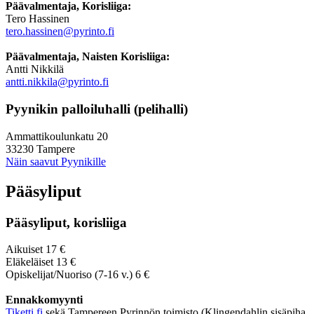
Päävalmentaja, Korisliiga:
Tero Hassinen
tero.hassinen@pyrinto.fi
Päävalmentaja, Naisten Korisliiga:
Antti Nikkilä
antti.nikkila@pyrinto.fi
Pyynikin palloiluhalli (pelihalli)
Ammattikoulunkatu 20
33230 Tampere
Näin saavut Pyynikille
Pääsyliput
Pääsyliput, korisliiga
Aikuiset 17 €
Eläkeläiset 13 €
Opiskelijat/Nuoriso (7-16 v.) 6 €
Ennakkomyynti
Tiketti.fi
sekä Tampereen Pyrinnön toimisto (Klingendahlin sisäpiha,