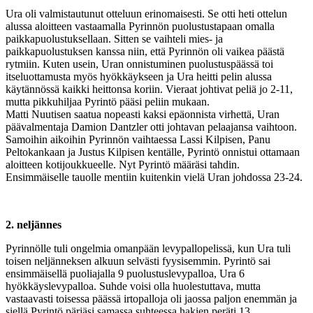
Ura oli valmistautunut otteluun erinomaisesti. Se otti heti ottelun
alussa aloitteen vastaamalla Pyrinnön puolustustapaan omalla
paikkapuolustuksellaan. Sitten se vaihteli mies- ja
paikkapuolustuksen kanssa niin, että Pyrinnön oli vaikea päästä
rytmiin. Kuten usein, Uran onnistuminen puolustuspäässä toi
itseluottamusta myös hyökkäykseen ja Ura heitti pelin alussa
käytännössä kaikki heittonsa koriin. Vieraat johtivat peliä jo 2-11,
mutta pikkuhiljaa Pyrintö pääsi peliin mukaan.
Matti Nuutisen saatua nopeasti kaksi epäonnista virhettä, Uran
päävalmentaja Damion Dantzler otti johtavan pelaajansa vaihtoon.
Samoihin aikoihin Pyrinnön vaihtaessa Lassi Kilpisen, Panu
Peltokankaan ja Justus Kilpisen kentälle, Pyrintö onnistui ottamaan
aloitteen kotijoukkueelle. Nyt Pyrintö määräsi tahdin.
Ensimmäiselle tauolle mentiin kuitenkin vielä Uran johdossa 23-24.
2. neljännes
Pyrinnölle tuli ongelmia omanpään levypallopelissä, kun Ura tuli
toisen neljänneksen alkuun selvästi fyysisemmin. Pyrintö sai
ensimmäisellä puoliajalla 9 puolustuslevypalloa, Ura 6
hyökkäyslevypalloa. Suhde voisi olla huolestuttava, mutta
vastaavasti toisessa päässä irtopalloja oli jaossa paljon enemmän ja
siellä Pyrintö pärjäsi samassa suhteessa hakien peräti 13