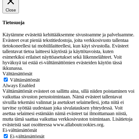
Close
Tietosuoja
Käytämme evästeitä kehittääksemme sivustoamme ja palveluamme.
Evästeet ovat pieniä tekstitiedostoja, joita verkkosivusto tallentaa
tietokoneellesi tai mobiililaitteellesi, kun käyt sivustolla. Evästeet
tallentavat tietoa laitteesi käytöstä ja käyttötavoista, kuten
esimerkiksi erilaiset näyttöasetukset sekä liikennelähteet. Voit
hyväksyä tai estää ei-välttämättömien evästeiden käytön tässä
ikkunassa.
Välttämättömät
Välttämättömät
Always Enabled
Välttämättömät evästeet on sallittu aina, sillä niiden poistaminen voi
vaikuttaa sivuston perustoimintaan. Nämä evästeet tallentavat
sivuilla tekemäsi valinnat ja asetukset selaimellesi, jotta niitä ei
tarvitse syöttää uudestaan joka sivulatauksen yhteydessä. Voit
asettaa selaimesi estämään nämä evästeet tai ilmoittamaan niistä,
mutta tämä saattaa vaikuttaa verkkosivuston toimintaan. Lisätietoja
evästeistä saat osoitteessa www.allaboutcookies.org.
Ei-välttämättömät
Ei-välttämättömät