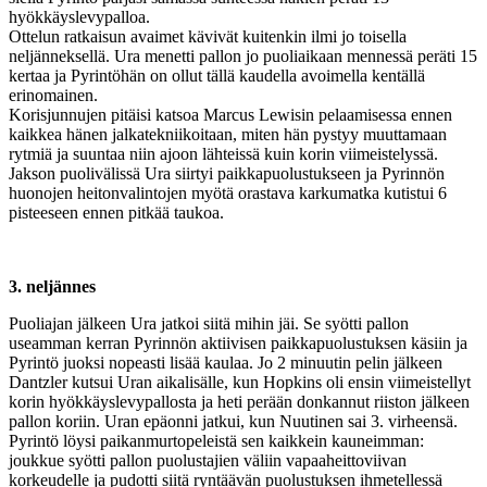
hyökkäyslevypalloa.
Ottelun ratkaisun avaimet kävivät kuitenkin ilmi jo toisella
neljänneksellä. Ura menetti pallon jo puoliaikaan mennessä peräti 15
kertaa ja Pyrintöhän on ollut tällä kaudella avoimella kentällä
erinomainen.
Korisjunnujen pitäisi katsoa Marcus Lewisin pelaamisessa ennen
kaikkea hänen jalkatekniikoitaan, miten hän pystyy muuttamaan
rytmiä ja suuntaa niin ajoon lähteissä kuin korin viimeistelyssä.
Jakson puolivälissä Ura siirtyi paikkapuolustukseen ja Pyrinnön
huonojen heitonvalintojen myötä orastava karkumatka kutistui 6
pisteeseen ennen pitkää taukoa.
3. neljännes
Puoliajan jälkeen Ura jatkoi siitä mihin jäi. Se syötti pallon
useamman kerran Pyrinnön aktiivisen paikkapuolustuksen käsiin ja
Pyrintö juoksi nopeasti lisää kaulaa. Jo 2 minuutin pelin jälkeen
Dantzler kutsui Uran aikalisälle, kun Hopkins oli ensin viimeistellyt
korin hyökkäyslevypallosta ja heti perään donkannut riiston jälkeen
pallon koriin. Uran epäonni jatkui, kun Nuutinen sai 3. virheensä.
Pyrintö löysi paikanmurtopeleistä sen kaikkein kauneimman:
joukkue syötti pallon puolustajien väliin vapaaheittoviivan
korkeudelle ja pudotti siitä ryntäävän puolustuksen ihmetellessä