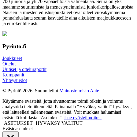
700 junioria ja yli 70 vapaa­ehtoista valmen­tajaa. Seura on yksi
maamme suurim­mista ja menes­tyneim­mistä juni­ori­kori­pallo­seuroista.
Naisten ja miesten edustus­joukkueet ovat olleet vuosi­kymmeniä
ponnahdus­lauta seuran kasvateille aina aikuisten maa­joukkueeseen
ja euro­kentille asti.
Pyrinto.fi
Joukkueet
Ottelut
Uutiset ja otteluraportit
Kumppanit
Yhteystiedot
© Pyrintö 2026. Suunnitellut
Mainostoimisto Aate
.
Käytämme evästeitä, jotta sivustomme toimii oikein ja voimme
analysoida tietoliikennettä. Painamalla "Hyväksy valitut" hyväksyt,
että laitteellesi tallennetaan evästeitä. Voit muokata haluamiasi
evästeitä kohdasta "Asetukset".
Lue evästeilmoitus.
ASETUKSET
HYVÄKSY VALITUT
Evästeasetukset