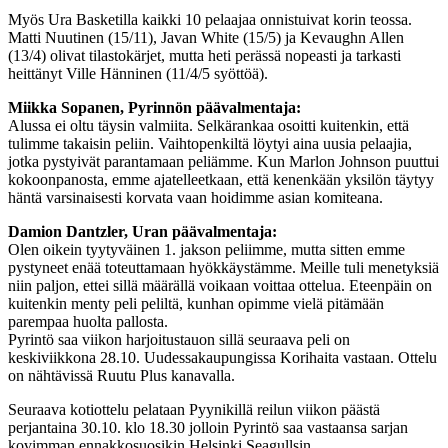
Myös Ura Basketilla kaikki 10 pelaajaa onnistuivat korin teossa.
Matti Nuutinen (15/11), Javan White (15/5) ja Kevaughn Allen
(13/4) olivat tilastokärjet, mutta heti perässä nopeasti ja tarkasti
heittänyt Ville Hänninen (11/4/5 syöttöä).
Miikka Sopanen, Pyrinnön päävalmentaja:
Alussa ei oltu täysin valmiita. Selkärankaa osoitti kuitenkin, että
tulimme takaisin peliin. Vaihtopenkiltä löytyi aina uusia pelaajia,
jotka pystyivät parantamaan peliämme. Kun Marlon Johnson puuttui
kokoonpanosta, emme ajatelleetkaan, että kenenkään yksilön täytyy
häntä varsinaisesti korvata vaan hoidimme asian komiteana.
Damion Dantzler, Uran päävalmentaja:
Olen oikein tyytyväinen 1. jakson peliimme, mutta sitten emme
pystyneet enää toteuttamaan hyökkäystämme. Meille tuli menetyksiä
niin paljon, ettei sillä määrällä voikaan voittaa ottelua. Eteenpäin on
kuitenkin menty peli peliltä, kunhan opimme vielä pitämään
parempaa huolta pallosta.
Pyrintö saa viikon harjoitustauon sillä seuraava peli on
keskiviikkona 28.10. Uudessakaupungissa Korihaita vastaan. Ottelu
on nähtävissä Ruutu Plus kanavalla.
Seuraava kotiottelu pelataan Pyynikillä reilun viikon päästä
perjantaina 30.10. klo 18.30 jolloin Pyrintö saa vastaansa sarjan
kovimman ennakkosuosikin Helsinki Seagullsin.