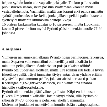
helpon syötön korin alle vapaalle pelaajalle. Tai kun pallo saatiin
puolustuksen sisään, sieltä päästiin syöttämään kaarelle hyviä
vastapalloheittoja. Vaan sitten maltti taas loppui eikä palloa maltettu
syöttää puolustuksen keskelle, jonka jälkeen pelkkä pallon kaarella
syöttely ei tuottanut kummoisia heittopaikkoja.
16 pisteen karkumatka kutistui jo 10 pisteeseen, mutta Hopkinsin
kovan 3 pisteen heiton myötä Pyrintö pääsi kuitenkin tauolle 77-64
johdossa.
4. neljännes
Viimeisen neljänneksen alkuun Pyrintö hosui pari huonoa ratkaisua,
mutta Sopasen valmennustiimi oli hereillä ja otti aikalisän jo
minuutin pelin jälkeen. Sankariviitat pois ja takaisin töihin!
Pyrintö otti uudestaan aloitteen, mutta Ura roikkui silti todella hyvin
iskuetäisyydellä. Täysi tunnustus täytyy antaa Uran yhdelle erittäin
näyttävälle paikanmurto pelille, joka ansaitsisi kernaasti paikan
Korisliigan high-lights-koosteeseen, kuin vaihteluna sinänsä
hienoille yksilösuorituksille.
Pyrintö oli kuitenkin päättäväinen ja Justus Kilpisen kolmosen
jälkeen Ura joutui aikalisälle. Jotain täytyi tehdä, sillä Pyrintö oli
sitkeästi 84-73 johdossa ja peliaikaa jäljellä 5 minuuttia.
Molemmat joukkueet menettivät minuutin sisään avainpelaajansa,