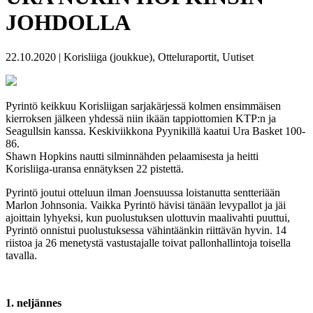
JOHDOLLA
22.10.2020 | Korisliiga (joukkue), Otteluraportit, Uutiset
Pyrintö keikkuu Korisliigan sarjakärjessä kolmen ensimmäisen
kierroksen jälkeen yhdessä niin ikään tappiottomien KTP:n ja
Seagullsin kanssa. Keskiviikkona Pyynikillä kaatui Ura Basket 100-
86.
Shawn Hopkins nautti silminnähden pelaamisesta ja heitti
Korisliiga-uransa ennätyksen 22 pistettä.
Pyrintö joutui otteluun ilman Joensuussa loistanutta sentteriään
Marlon Johnsonia. Vaikka Pyrintö hävisi tänään levypallot ja jäi
ajoittain lyhyeksi, kun puolustuksen ulottuvin maalivahti puuttui,
Pyrintö onnistui puolustuksessa vähintäänkin riittävän hyvin. 14
riistoa ja 26 menetystä vastustajalle toivat pallonhallintoja toisella
tavalla.
1. neljännes