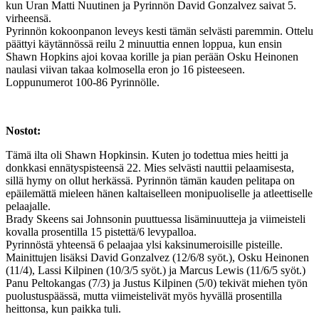
kun Uran Matti Nuutinen ja Pyrinnön David Gonzalvez saivat 5.
virheensä.
Pyrinnön kokoonpanon leveys kesti tämän selvästi paremmin. Ottelu
päättyi käytännössä reilu 2 minuuttia ennen loppua, kun ensin
Shawn Hopkins ajoi kovaa korille ja pian perään Osku Heinonen
naulasi viivan takaa kolmosella eron jo 16 pisteeseen.
Loppunumerot 100-86 Pyrinnölle.
Nostot:
Tämä ilta oli Shawn Hopkinsin. Kuten jo todettua mies heitti ja
donkkasi ennätyspisteensä 22. Mies selvästi nauttii pelaamisesta,
sillä hymy on ollut herkässä. Pyrinnön tämän kauden pelitapa on
epäilemättä mieleen hänen kaltaiselleen monipuoliselle ja atleettiselle
pelaajalle.
Brady Skeens sai Johnsonin puuttuessa lisäminuutteja ja viimeisteli
kovalla prosentilla 15 pistettä/6 levypalloa.
Pyrinnöstä yhteensä 6 pelaajaa ylsi kaksinumeroisille pisteille.
Mainittujen lisäksi David Gonzalvez (12/6/8 syöt.), Osku Heinonen
(11/4), Lassi Kilpinen (10/3/5 syöt.) ja Marcus Lewis (11/6/5 syöt.)
Panu Peltokangas (7/3) ja Justus Kilpinen (5/0) tekivät miehen työn
puolustuspäässä, mutta viimeistelivät myös hyvällä prosentilla
heittonsa, kun paikka tuli.