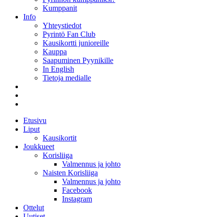
Kumppanit
Info
Yhteystiedot
Pyrintö Fan Club
Kausikortti junioreille
Kauppa
Saapuminen Pyynikille
In English
Tietoja medialle
Etusivu
Liput
Kausikortit
Joukkueet
Korisliiga
Valmennus ja johto
Naisten Korisliiga
Valmennus ja johto
Facebook
Instagram
Ottelut
Uutiset