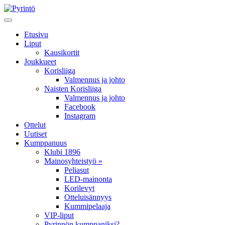
Etusivu
Liput
Kausikortit
Joukkueet
Korisliiga
Valmennus ja johto
Naisten Korisliiga
Valmennus ja johto
Facebook
Instagram
Ottelut
Uutiset
Kumppanuus
Klubi 1896
Mainosyhteistyö »
Peliasut
LED-mainonta
Korilevyt
Otteluisännyys
Kummipelaaja
VIP-liput
Pyrinnön kumppaniksi?