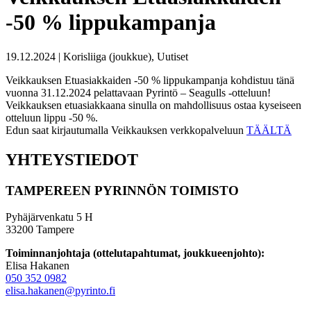
-50 % lippukampanja
19.12.2024 | Korisliiga (joukkue), Uutiset
Veikkauksen Etuasiakkaiden -50 % lippukampanja kohdistuu tänä
vuonna 31.12.2024 pelattavaan Pyrintö – Seagulls -otteluun!
Veikkauksen etuasiakkaana sinulla on mahdollisuus ostaa kyseiseen
otteluun lippu -50 %.
Edun saat kirjautumalla Veikkauksen verkkopalveluun
TÄÄLTÄ
YHTEYSTIEDOT
TAMPEREEN PYRINNÖN TOIMISTO
Pyhäjärvenkatu 5 H
33200 Tampere
Toiminnanjohtaja (ottelutapahtumat, joukkueenjohto):
Elisa Hakanen
050 352 0982
elisa.hakanen@pyrinto.fi