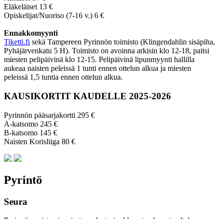
Eläkeläiset 13 €
Opiskelijat/Nuoriso (7-16 v.) 6 €
Ennakkomyynti
Tiketti.fi
sekä Tampereen Pyrinnön toimisto (Klingendahlin sisäpiha,
Pyhäjärvenkatu 5 H). Toimisto on avoinna arkisin klo 12-18, paitsi
miesten pelipäivinä klo 12-15. Pelipäivinä lipunmyynti hallilla
aukeaa naisten peleissä 1 tunti ennen ottelun alkua ja miesten
peleissä 1,5 tuntia ennen ottelun alkua.
KAUSIKORTIT KAUDELLE 2025-2026
Pyrinnön pääsarjakortti 295 €
A-katsomo 245 €
B-katsomo 145 €
Naisten Korisliiga 80 €
Pyrintö
Seura