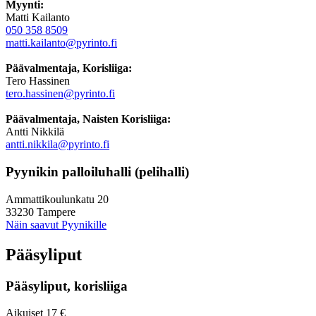
Myynti:
Matti Kailanto
050 358 8509
matti.kailanto@pyrinto.fi
Päävalmentaja, Korisliiga:
Tero Hassinen
tero.hassinen@pyrinto.fi
Päävalmentaja, Naisten Korisliiga:
Antti Nikkilä
antti.nikkila@pyrinto.fi
Pyynikin palloiluhalli (pelihalli)
Ammattikoulunkatu 20
33230 Tampere
Näin saavut Pyynikille
Pääsyliput
Pääsyliput, korisliiga
Aikuiset 17 €