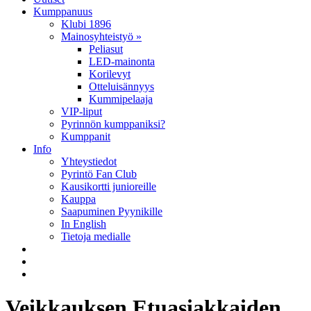
Kumppanuus
Klubi 1896
Mainosyhteistyö »
Peliasut
LED-mainonta
Korilevyt
Otteluisännyys
Kummipelaaja
VIP-liput
Pyrinnön kumppaniksi?
Kumppanit
Info
Yhteystiedot
Pyrintö Fan Club
Kausikortti junioreille
Kauppa
Saapuminen Pyynikille
In English
Tietoja medialle
Veikkauksen Etuasiakkaiden