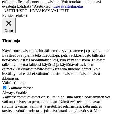
että laitteellesi tallennetaan evästeitä. Voit muokata haluamiasi
evästeitä kohdasta "Asetukset".
Lue evästeilmoitus.
ASETUKSET
HYVÄKSY VALITUT
Evästeasetukset
Close
Tietosuoja
Käytämme evästeitä kehittääksemme sivustoamme ja palveluamme.
Evästeet ovat pieniä tekstitiedostoja, joita verkkosivusto tallentaa
tietokoneellesi tai mobiililaitteellesi, kun käyt sivustolla. Evästeet
tallentavat tietoa laitteesi käytöstä ja käyttötavoista, kuten
esimerkiksi erilaiset näyttöasetukset sekä liikennelähteet. Voit
hyväksyä tai estää ei-välttämättömien evästeiden käytön tässä
ikkunassa.
Välttämättömät
Välttämättömät
Always Enabled
Välttämättömät evästeet on sallittu aina, sillä niiden poistaminen voi
vaikuttaa sivuston perustoimintaan. Nämä evästeet tallentavat
sivuilla tekemäsi valinnat ja asetukset selaimellesi, jotta niitä ei
tarvitse syöttää uudestaan joka sivulatauksen yhteydessä. Voit