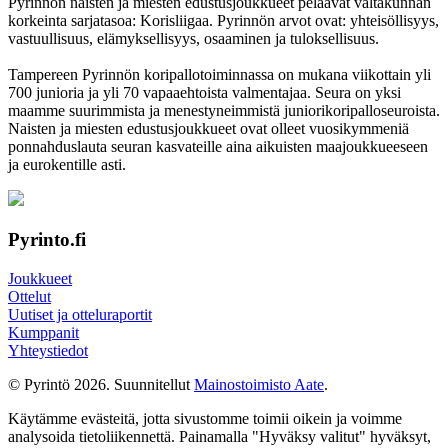
Pyrinnön naisten ja miesten edustusjoukkueet pelaavat valtakunnan
korkeinta sarjatasoa: Korisliigaa. Pyrinnön arvot ovat: yhteisöl­lisyys,
vastuul­lisuus, elämyk­sellisyys, osaaminen ja tulok­sellisuus.
Tampereen Pyrinnön kori­pallo­toimin­nassa on mukana viikottain yli
700 junioria ja yli 70 vapaa­ehtoista valmen­tajaa. Seura on yksi
maamme suurim­mista ja menes­tyneim­mistä juni­ori­kori­pallo­seuroista.
Naisten ja miesten edustus­joukkueet ovat olleet vuosi­kymmeniä
ponnahdus­lauta seuran kasvateille aina aikuisten maa­joukkueeseen
ja euro­kentille asti.
Pyrinto.fi
Joukkueet
Ottelut
Uutiset ja otteluraportit
Kumppanit
Yhteystiedot
© Pyrintö 2026. Suunnitellut
Mainostoimisto Aate
.
Käytämme evästeitä, jotta sivustomme toimii oikein ja voimme
analysoida tietoliikennettä. Painamalla "Hyväksy valitut" hyväksyt,