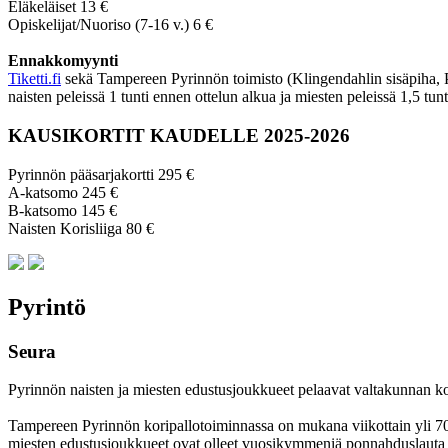
Eläkeläiset 13 €
Opiskelijat/Nuoriso (7-16 v.) 6 €
Ennakkomyynti
Tiketti.fi
sekä Tampereen Pyrinnön toimisto (Klingendahlin sisäpiha, Py
naisten peleissä 1 tunti ennen ottelun alkua ja miesten peleissä 1,5 tun
KAUSIKORTIT KAUDELLE 2025-2026
Pyrinnön pääsarjakortti 295 €
A-katsomo 245 €
B-katsomo 145 €
Naisten Korisliiga 80 €
Pyrintö
Seura
Pyrinnön naisten ja miesten edustusjoukkueet pelaavat valtakunnan korkei
Tampereen Pyrinnön kori­pallo­toimin­nassa on mukana viikottain yli 700 
miesten edustus­joukkueet ovat olleet vuosi­kymmeniä ponnahdus­lauta se