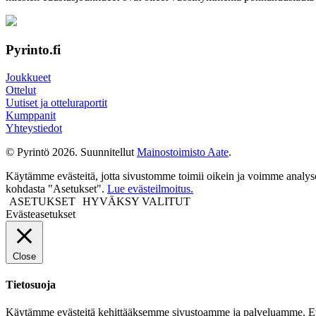
Pyrinto.fi
Joukkueet
Ottelut
Uutiset ja otteluraportit
Kumppanit
Yhteystiedot
© Pyrintö 2026. Suunnitellut
Mainostoimisto Aate
.
Käytämme evästeitä, jotta sivustomme toimii oikein ja voimme analysoid
kohdasta "Asetukset".
Lue evästeilmoitus.
ASETUKSET
HYVÄKSY VALITUT
Evästeasetukset
Close
Tietosuoja
Käytämme evästeitä kehittääksemme sivustoamme ja palveluamme. Evästeet 