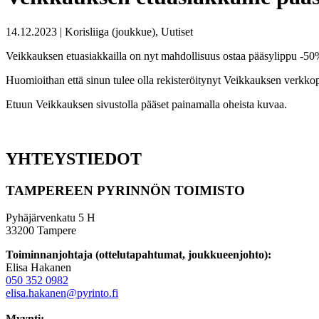
14.12.2023 | Korisliiga (joukkue), Uutiset
Veikkauksen etuasiakkailla on nyt mahdollisuus ostaa pääsylippu -50%
Huomioithan että sinun tulee olla rekisteröitynyt Veikkauksen verkko
Etuun Veikkauksen sivustolla pääset painamalla oheista kuvaa.
YHTEYSTIEDOT
TAMPEREEN PYRINNÖN TOIMISTO
Pyhäjärvenkatu 5 H
33200 Tampere
Toiminnanjohtaja (ottelutapahtumat, joukkueenjohto):
Elisa Hakanen
050 352 0982
elisa.hakanen@pyrinto.fi
Myynti: