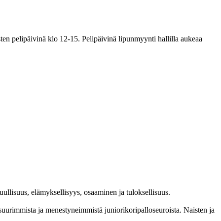
en pelipäivinä klo 12-15. Pelipäivinä lipunmyynti hallilla aukeaa
l­lisuus, elämyk­sellisyys, osaaminen ja tulok­sellisuus.
im­mista ja menes­tyneim­mistä juni­ori­kori­pallo­seuroista. Naisten ja