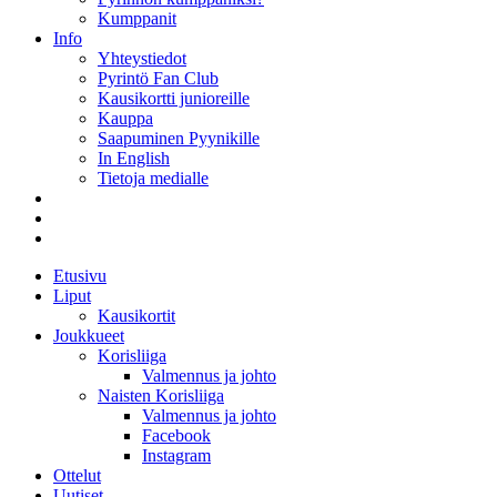
Kumppanit
Info
Yhteystiedot
Pyrintö Fan Club
Kausikortti junioreille
Kauppa
Saapuminen Pyynikille
In English
Tietoja medialle
Etusivu
Liput
Kausikortit
Joukkueet
Korisliiga
Valmennus ja johto
Naisten Korisliiga
Valmennus ja johto
Facebook
Instagram
Ottelut
Uutiset