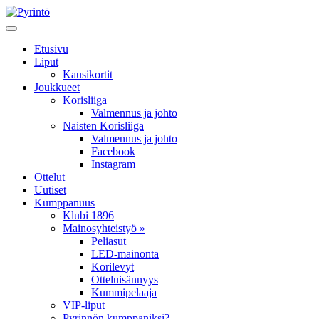
Etusivu
Liput
Kausikortit
Joukkueet
Korisliiga
Valmennus ja johto
Naisten Korisliiga
Valmennus ja johto
Facebook
Instagram
Ottelut
Uutiset
Kumppanuus
Klubi 1896
Mainosyhteistyö »
Peliasut
LED-mainonta
Korilevyt
Otteluisännyys
Kummipelaaja
VIP-liput
Pyrinnön kumppaniksi?