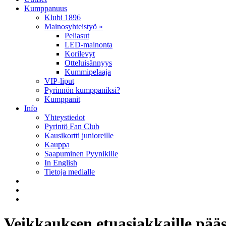
Kumppanuus
Klubi 1896
Mainosyhteistyö »
Peliasut
LED-mainonta
Korilevyt
Otteluisännyys
Kummipelaaja
VIP-liput
Pyrinnön kumppaniksi?
Kumppanit
Info
Yhteystiedot
Pyrintö Fan Club
Kausikortti junioreille
Kauppa
Saapuminen Pyynikille
In English
Tietoja medialle
Veikkauksen etuasiakkaille pää