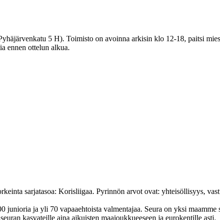
häjärvenkatu 5 H). Toimisto on avoinna arkisin klo 12-18, paitsi miest
tia ennen ottelun alkua.
nta sarjatasoa: Korisliigaa. Pyrinnön arvot ovat: yhteisöl­lisyys, vastuu
junioria ja yli 70 vapaa­ehtoista valmen­tajaa. Seura on yksi maamme suur
uran kasvateille aina aikuisten maa­joukkueeseen ja euro­kentille asti.