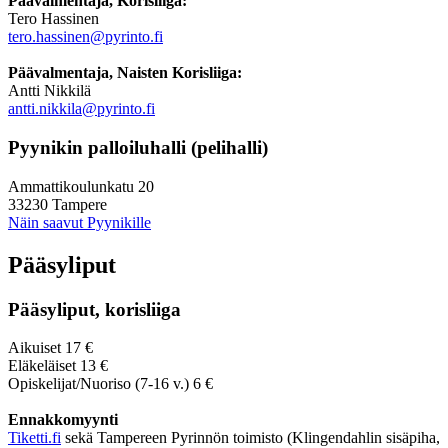
Päävalmentaja, Korisliiga:
Tero Hassinen
tero.hassinen@pyrinto.fi
Päävalmentaja, Naisten Korisliiga:
Antti Nikkilä
antti.nikkila@pyrinto.fi
Pyynikin palloiluhalli (pelihalli)
Ammattikoulunkatu 20
33230 Tampere
Näin saavut Pyynikille
Pääsyliput
Pääsyliput, korisliiga
Aikuiset 17 €
Eläkeläiset 13 €
Opiskelijat/Nuoriso (7-16 v.) 6 €
Ennakkomyynti
Tiketti.fi
sekä Tampereen Pyrinnön toimisto (Klingendahlin sisäpiha,