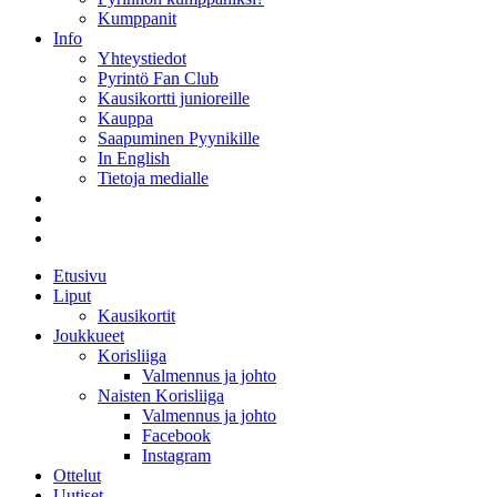
Kumppanit
Info
Yhteystiedot
Pyrintö Fan Club
Kausikortti junioreille
Kauppa
Saapuminen Pyynikille
In English
Tietoja medialle
Etusivu
Liput
Kausikortit
Joukkueet
Korisliiga
Valmennus ja johto
Naisten Korisliiga
Valmennus ja johto
Facebook
Instagram
Ottelut
Uutiset