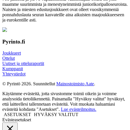
maamme suurim­mista ja menes­tyneim­mistä juni­ori­kori­pallo­seuroista.
Naisten ja miesten edustus­joukkueet ovat olleet vuosi­kymmeniä
ponnahdus­lauta seuran kasvateille aina aikuisten maa­joukkueeseen
ja euro­kentille asti.
Pyrinto.fi
Joukkueet
Ottelut
Uutiset ja otteluraportit
Kumppanit
Yhteystiedot
© Pyrintö 2026. Suunnitellut
Mainostoimisto Aate
.
Käytämme evästeitä, jotta sivustomme toimii oikein ja voimme
analysoida tietoliikennettä. Painamalla "Hyväksy valitut" hyväksyt,
että laitteellesi tallennetaan evästeitä. Voit muokata haluamiasi
evästeitä kohdasta "Asetukset".
Lue evästeilmoitus.
ASETUKSET
HYVÄKSY VALITUT
Evästeasetukset