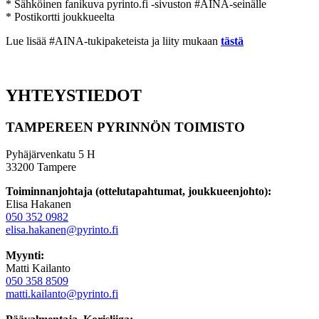
* Sähköinen fanikuva pyrinto.fi -sivuston #AINA-seinälle
* Postikortti joukkueelta
Lue lisää #AINA-tukipaketeista ja liity mukaan
tästä
YHTEYSTIEDOT
TAMPEREEN PYRINNÖN TOIMISTO
Pyhäjärvenkatu 5 H
33200 Tampere
Toiminnanjohtaja (ottelutapahtumat, joukkueenjohto):
Elisa Hakanen
050 352 0982
elisa.hakanen@pyrinto.fi
Myynti:
Matti Kailanto
050 358 8509
matti.kailanto@pyrinto.fi