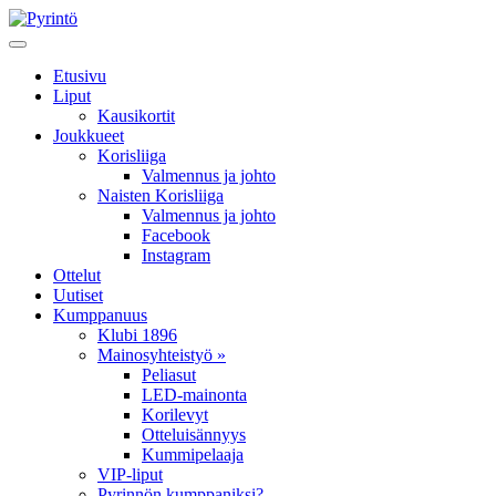
Etusivu
Liput
Kausikortit
Joukkueet
Korisliiga
Valmennus ja johto
Naisten Korisliiga
Valmennus ja johto
Facebook
Instagram
Ottelut
Uutiset
Kumppanuus
Klubi 1896
Mainosyhteistyö »
Peliasut
LED-mainonta
Korilevyt
Otteluisännyys
Kummipelaaja
VIP-liput
Pyrinnön kumppaniksi?