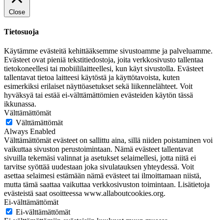
Close
Tietosuoja
Käytämme evästeitä kehittääksemme sivustoamme ja palveluamme.
Evästeet ovat pieniä tekstitiedostoja, joita verkkosivusto tallentaa
tietokoneellesi tai mobiililaitteellesi, kun käyt sivustolla. Evästeet
tallentavat tietoa laitteesi käytöstä ja käyttötavoista, kuten
esimerkiksi erilaiset näyttöasetukset sekä liikennelähteet. Voit
hyväksyä tai estää ei-välttämättömien evästeiden käytön tässä
ikkunassa.
Välttämättömät
Välttämättömät
Always Enabled
Välttämättömät evästeet on sallittu aina, sillä niiden poistaminen voi
vaikuttaa sivuston perustoimintaan. Nämä evästeet tallentavat
sivuilla tekemäsi valinnat ja asetukset selaimellesi, jotta niitä ei
tarvitse syöttää uudestaan joka sivulatauksen yhteydessä. Voit
asettaa selaimesi estämään nämä evästeet tai ilmoittamaan niistä,
mutta tämä saattaa vaikuttaa verkkosivuston toimintaan. Lisätietoja
evästeistä saat osoitteessa www.allaboutcookies.org.
Ei-välttämättömät
Ei-välttämättömät