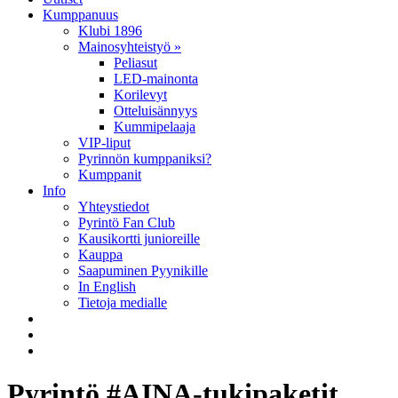
Kumppanuus
Klubi 1896
Mainosyhteistyö »
Peliasut
LED-mainonta
Korilevyt
Otteluisännyys
Kummipelaaja
VIP-liput
Pyrinnön kumppaniksi?
Kumppanit
Info
Yhteystiedot
Pyrintö Fan Club
Kausikortti junioreille
Kauppa
Saapuminen Pyynikille
In English
Tietoja medialle
Pyrintö #AINA-tukipaketit