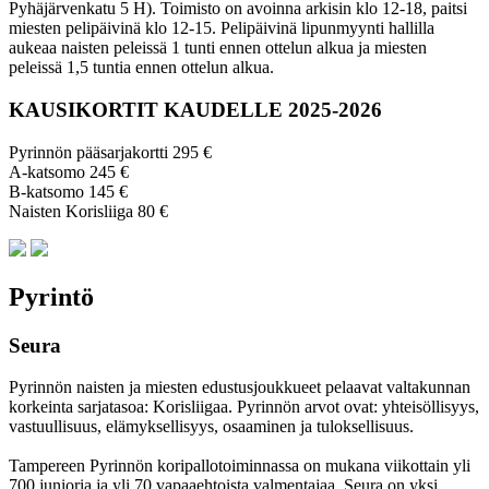
Pyhäjärvenkatu 5 H). Toimisto on avoinna arkisin klo 12-18, paitsi
miesten pelipäivinä klo 12-15. Pelipäivinä lipunmyynti hallilla
aukeaa naisten peleissä 1 tunti ennen ottelun alkua ja miesten
peleissä 1,5 tuntia ennen ottelun alkua.
KAUSIKORTIT KAUDELLE 2025-2026
Pyrinnön pääsarjakortti 295 €
A-katsomo 245 €
B-katsomo 145 €
Naisten Korisliiga 80 €
Pyrintö
Seura
Pyrinnön naisten ja miesten edustusjoukkueet pelaavat valtakunnan
korkeinta sarjatasoa: Korisliigaa. Pyrinnön arvot ovat: yhteisöl­lisyys,
vastuul­lisuus, elämyk­sellisyys, osaaminen ja tulok­sellisuus.
Tampereen Pyrinnön kori­pallo­toimin­nassa on mukana viikottain yli
700 junioria ja yli 70 vapaa­ehtoista valmen­tajaa. Seura on yksi