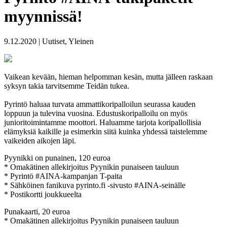
myynnissä!
9.12.2020 | Uutiset, Yleinen
Vaikean kevään, hieman helpomman kesän, mutta jälleen raskaan
syksyn takia tarvitsemme Teidän tukea.
Pyrintö haluaa turvata ammattikoripalloilun seurassa kauden
loppuun ja tulevina vuosina. Edustuskoripalloilu on myös
junioritoimintamme moottori. Haluamme tarjota koripallollisia
elämyksiä kaikille ja esimerkin siitä kuinka yhdessä taistelemme
vaikeiden aikojen läpi.
Pyynikki on punainen, 120 euroa
* Omakätinen allekirjoitus Pyynikin punaiseen tauluun
* Pyrintö #AINA-kampanjan T-paita
* Sähköinen fanikuva pyrinto.fi -sivusto #AINA-seinälle
* Postikortti joukkueelta
Punakaarti, 20 euroa
* Omakätinen allekirjoitus Pyynikin punaiseen tauluun