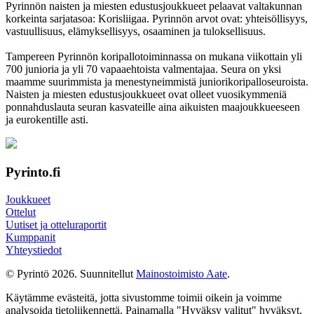
Pyrinnön naisten ja miesten edustusjoukkueet pelaavat valtakunnan
korkeinta sarjatasoa: Korisliigaa. Pyrinnön arvot ovat: yhteisöl­lisyys,
vastuul­lisuus, elämyk­sellisyys, osaaminen ja tulok­sellisuus.
Tampereen Pyrinnön kori­pallo­toimin­nassa on mukana viikottain yli
700 junioria ja yli 70 vapaa­ehtoista valmen­tajaa. Seura on yksi
maamme suurim­mista ja menes­tyneim­mistä juni­ori­kori­pallo­seuroista.
Naisten ja miesten edustus­joukkueet ovat olleet vuosi­kymmeniä
ponnahdus­lauta seuran kasvateille aina aikuisten maa­joukkueeseen
ja euro­kentille asti.
Pyrinto.fi
Joukkueet
Ottelut
Uutiset ja otteluraportit
Kumppanit
Yhteystiedot
© Pyrintö 2026. Suunnitellut
Mainostoimisto Aate
.
Käytämme evästeitä, jotta sivustomme toimii oikein ja voimme
analysoida tietoliikennettä. Painamalla "Hyväksy valitut" hyväksyt,