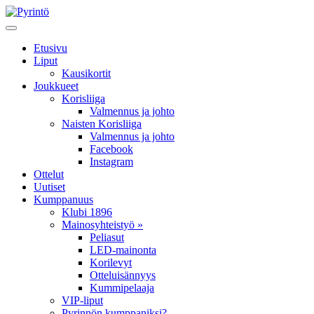
Etusivu
Liput
Kausikortit
Joukkueet
Korisliiga
Valmennus ja johto
Naisten Korisliiga
Valmennus ja johto
Facebook
Instagram
Ottelut
Uutiset
Kumppanuus
Klubi 1896
Mainosyhteistyö »
Peliasut
LED-mainonta
Korilevyt
Otteluisännyys
Kummipelaaja
VIP-liput
Pyrinnön kumppaniksi?