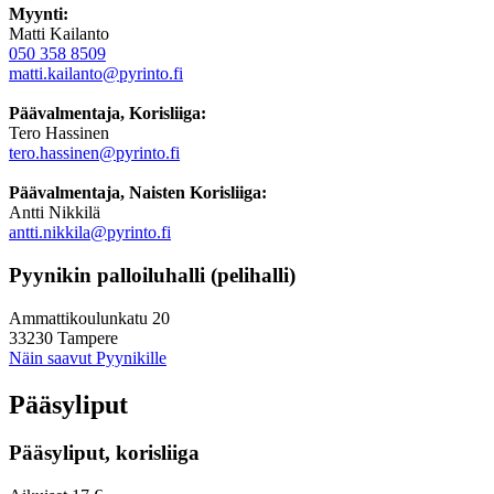
Myynti:
Matti Kailanto
050 358 8509
matti.kailanto@pyrinto.fi
Päävalmentaja, Korisliiga:
Tero Hassinen
tero.hassinen@pyrinto.fi
Päävalmentaja, Naisten Korisliiga:
Antti Nikkilä
antti.nikkila@pyrinto.fi
Pyynikin palloiluhalli (pelihalli)
Ammattikoulunkatu 20
33230 Tampere
Näin saavut Pyynikille
Pääsyliput
Pääsyliput, korisliiga