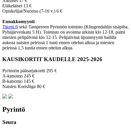
Aikuiset 17 €
Eläkeläiset 13 €
Opiskelijat/Nuoriso (7-16 v.) 6 €
Ennakkomyynti
Tiketti.fi
sekä Tampereen Pyrinnön toimisto (Klingendahlin sisäpiha,
Pyhäjärvenkatu 5 H). Toimisto on avoinna arkisin klo 12-18, paitsi
miesten pelipäivinä klo 12-15. Pelipäivinä lipunmyynti hallilla
aukeaa naisten peleissä 1 tunti ennen ottelun alkua ja miesten
peleissä 1,5 tuntia ennen ottelun alkua.
KAUSIKORTIT KAUDELLE 2025-2026
Pyrinnön pääsarjakortti 295 €
A-katsomo 245 €
B-katsomo 145 €
Naisten Korisliiga 80 €
Pyrintö
Seura