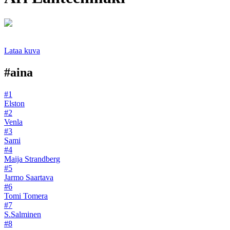
Lataa kuva
#aina
#1
Elston
#2
Venla
#3
Sami
#4
Maija Strandberg
#5
Jarmo Saartava
#6
Tomi Tomera
#7
S.Salminen
#8