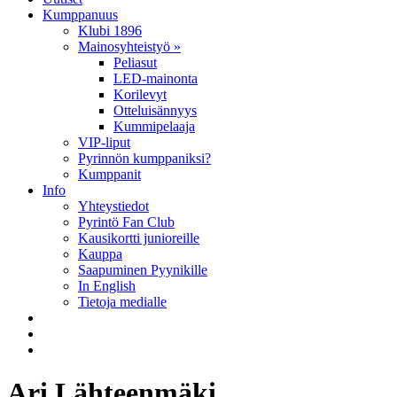
Kumppanuus
Klubi 1896
Mainosyhteistyö »
Peliasut
LED-mainonta
Korilevyt
Otteluisännyys
Kummipelaaja
VIP-liput
Pyrinnön kumppaniksi?
Kumppanit
Info
Yhteystiedot
Pyrintö Fan Club
Kausikortti junioreille
Kauppa
Saapuminen Pyynikille
In English
Tietoja medialle
Ari Lähteenmäki