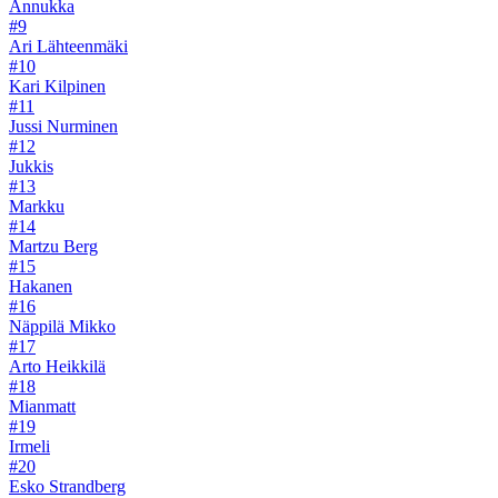
Annukka
#9
Ari Lähteenmäki
#10
Kari Kilpinen
#11
Jussi Nurminen
#12
Jukkis
#13
Markku
#14
Martzu Berg
#15
Hakanen
#16
Näppilä Mikko
#17
Arto Heikkilä
#18
Mianmatt
#19
Irmeli
#20
Esko Strandberg