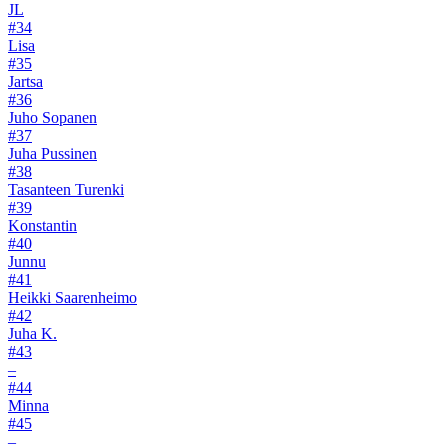
JL
#34
Lisa
#35
Jartsa
#36
Juho Sopanen
#37
Juha Pussinen
#38
Tasanteen Turenki
#39
Konstantin
#40
Junnu
#41
Heikki Saarenheimo
#42
Juha K.
#43
–
#44
Minna
#45
–