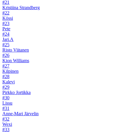
#21
Kristiina Strandberg
#22
Kössi
#23
Pete
#24
Jari.A
#25
Risto Viitanen
#26
Kion Williams
#27
Kilpinen
#28
Kalevi
#29
Pirkko Jortikka
#30
Lissu
#31
Anne-Mari Järvelin
#32
Wexi
#33