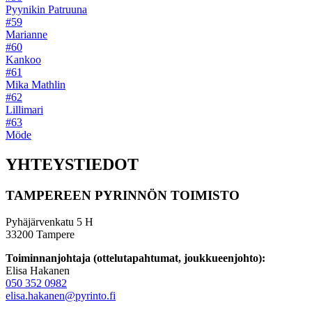
Pyynikin Patruuna
#59
Marianne
#60
Kankoo
#61
Mika Mathlin
#62
Lillimari
#63
Möde
YHTEYSTIEDOT
TAMPEREEN PYRINNÖN TOIMISTO
Pyhäjärvenkatu 5 H
33200 Tampere
Toiminnanjohtaja (ottelutapahtumat, joukkueenjohto):
Elisa Hakanen
050 352 0982
elisa.hakanen@pyrinto.fi