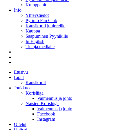
Kumppanit
Info
Yhteystiedot
Pyrintö Fan Club
Kausikortti junioreille
Kauppa
Saapuminen Pyynikille
In English
Tietoja medialle
Etusivu
Liput
Kausikortit
Joukkueet
Korisliiga
Valmennus ja johto
Naisten Korisliiga
Valmennus ja johto
Facebook
Instagram
Ottelut
Uutiset