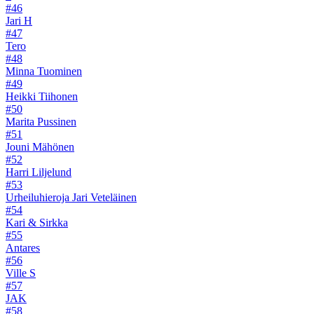
#46
Jari H
#47
Tero
#48
Minna Tuominen
#49
Heikki Tiihonen
#50
Marita Pussinen
#51
Jouni Mähönen
#52
Harri Liljelund
#53
Urheiluhieroja Jari Veteläinen
#54
Kari & Sirkka
#55
Antares
#56
Ville S
#57
JAK
#58