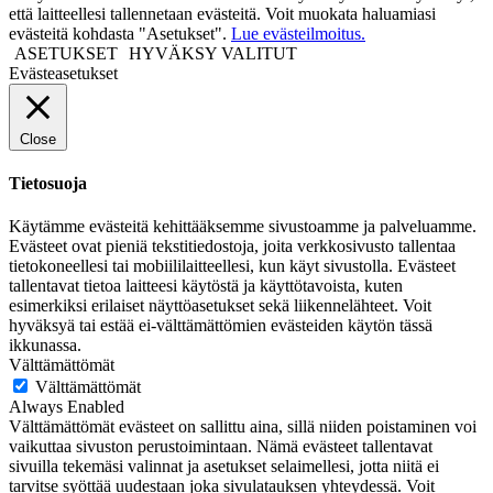
että laitteellesi tallennetaan evästeitä. Voit muokata haluamiasi
evästeitä kohdasta "Asetukset".
Lue evästeilmoitus.
ASETUKSET
HYVÄKSY VALITUT
Evästeasetukset
Close
Tietosuoja
Käytämme evästeitä kehittääksemme sivustoamme ja palveluamme.
Evästeet ovat pieniä tekstitiedostoja, joita verkkosivusto tallentaa
tietokoneellesi tai mobiililaitteellesi, kun käyt sivustolla. Evästeet
tallentavat tietoa laitteesi käytöstä ja käyttötavoista, kuten
esimerkiksi erilaiset näyttöasetukset sekä liikennelähteet. Voit
hyväksyä tai estää ei-välttämättömien evästeiden käytön tässä
ikkunassa.
Välttämättömät
Välttämättömät
Always Enabled
Välttämättömät evästeet on sallittu aina, sillä niiden poistaminen voi
vaikuttaa sivuston perustoimintaan. Nämä evästeet tallentavat
sivuilla tekemäsi valinnat ja asetukset selaimellesi, jotta niitä ei
tarvitse syöttää uudestaan joka sivulatauksen yhteydessä. Voit