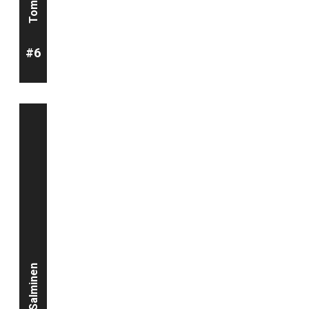
#6
S.Salminen