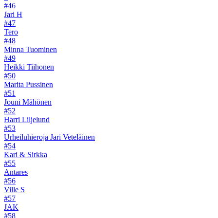
#46
Jari H
#47
Tero
#48
Minna Tuominen
#49
Heikki Tiihonen
#50
Marita Pussinen
#51
Jouni Mähönen
#52
Harri Liljelund
#53
Urheiluhieroja Jari Veteläinen
#54
Kari & Sirkka
#55
Antares
#56
Ville S
#57
JAK
#58