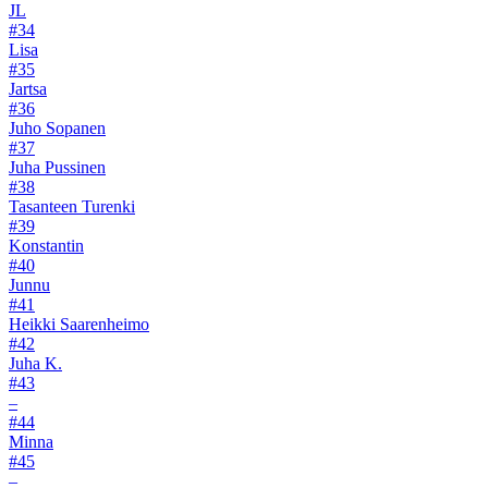
JL
#34
Lisa
#35
Jartsa
#36
Juho Sopanen
#37
Juha Pussinen
#38
Tasanteen Turenki
#39
Konstantin
#40
Junnu
#41
Heikki Saarenheimo
#42
Juha K.
#43
–
#44
Minna
#45
–