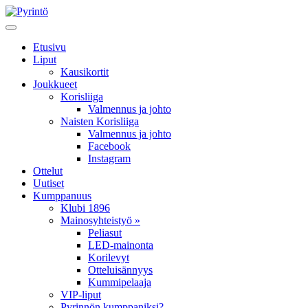
Etusivu
Liput
Kausikortit
Joukkueet
Korisliiga
Valmennus ja johto
Naisten Korisliiga
Valmennus ja johto
Facebook
Instagram
Ottelut
Uutiset
Kumppanuus
Klubi 1896
Mainosyhteistyö »
Peliasut
LED-mainonta
Korilevyt
Otteluisännyys
Kummipelaaja
VIP-liput
Pyrinnön kumppaniksi?