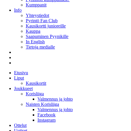
Kumppanit
Info
Yhteystiedot
Pyrintö Fan Club
Kausikortti junioreille
Kauppa
Saapuminen Pyynikille
In English
Tietoja medialle
Etusivu
Liput
Kausikortit
Joukkueet
Korisliiga
Valmennus ja johto
Naisten Korisliiga
Valmennus ja johto
Facebook
Instagram
Ottelut
Uutiset