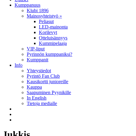
Kumppanuus
Klubi 1896
Mainosyhteistyö »
Peliasut
LED-mainonta
Korilevyt
Otteluisännyys
Kummipelaaja
VIP-liput
Pyrinnön kumppaniksi?
Kumppanit
Info
Yhteystiedot
Pyrintö Fan Club
Kausikortti junioreille
Kauppa
Saapuminen Pyynikille
In English
Tietoja medialle
Jukkis