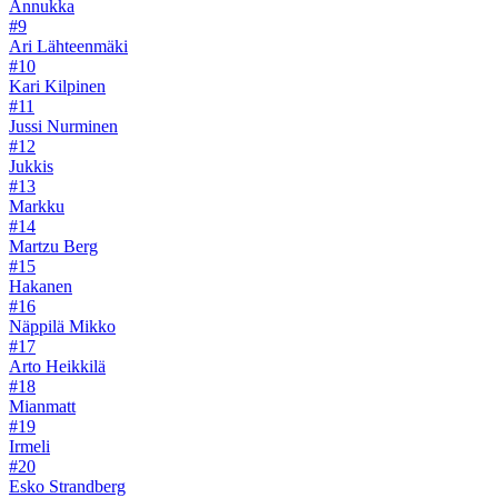
Annukka
#9
Ari Lähteenmäki
#10
Kari Kilpinen
#11
Jussi Nurminen
#12
Jukkis
#13
Markku
#14
Martzu Berg
#15
Hakanen
#16
Näppilä Mikko
#17
Arto Heikkilä
#18
Mianmatt
#19
Irmeli
#20
Esko Strandberg