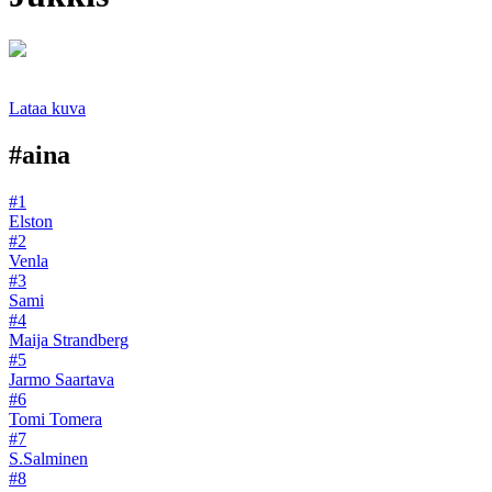
Lataa kuva
#aina
#1
Elston
#2
Venla
#3
Sami
#4
Maija Strandberg
#5
Jarmo Saartava
#6
Tomi Tomera
#7
S.Salminen
#8