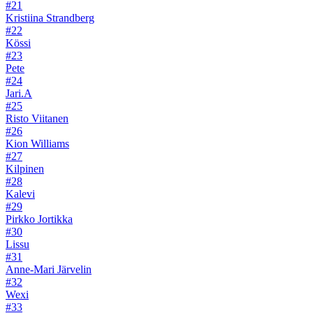
#21
Kristiina Strandberg
#22
Kössi
#23
Pete
#24
Jari.A
#25
Risto Viitanen
#26
Kion Williams
#27
Kilpinen
#28
Kalevi
#29
Pirkko Jortikka
#30
Lissu
#31
Anne-Mari Järvelin
#32
Wexi
#33