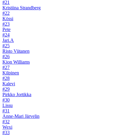
#21
Kristiina Strandberg
#22
Kössi
#23
Pete
#24
Jari.A
#25
Risto Viitanen
#26
Kion Williams
#27
Kilpinen
#28
Kalevi
#29
Pirkko Jortikka
#30
Lissu
#31
Anne-Mari Järvelin
#32
Wexi
#33