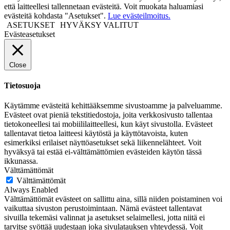
että laitteellesi tallennetaan evästeitä. Voit muokata haluamiasi
evästeitä kohdasta "Asetukset".
Lue evästeilmoitus.
ASETUKSET
HYVÄKSY VALITUT
Evästeasetukset
Close
Tietosuoja
Käytämme evästeitä kehittääksemme sivustoamme ja palveluamme.
Evästeet ovat pieniä tekstitiedostoja, joita verkkosivusto tallentaa
tietokoneellesi tai mobiililaitteellesi, kun käyt sivustolla. Evästeet
tallentavat tietoa laitteesi käytöstä ja käyttötavoista, kuten
esimerkiksi erilaiset näyttöasetukset sekä liikennelähteet. Voit
hyväksyä tai estää ei-välttämättömien evästeiden käytön tässä
ikkunassa.
Välttämättömät
Välttämättömät
Always Enabled
Välttämättömät evästeet on sallittu aina, sillä niiden poistaminen voi
vaikuttaa sivuston perustoimintaan. Nämä evästeet tallentavat
sivuilla tekemäsi valinnat ja asetukset selaimellesi, jotta niitä ei
tarvitse syöttää uudestaan joka sivulatauksen yhteydessä. Voit