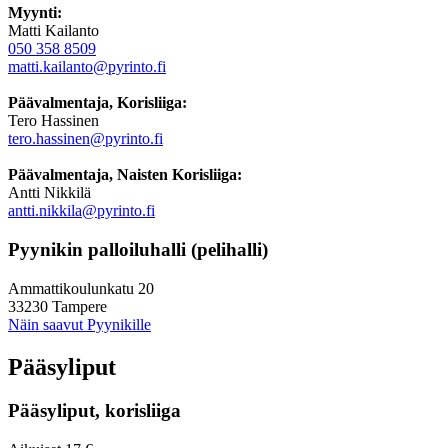
Myynti:
Matti Kailanto
050 358 8509
matti.kailanto@pyrinto.fi
Päävalmentaja, Korisliiga:
Tero Hassinen
tero.hassinen@pyrinto.fi
Päävalmentaja, Naisten Korisliiga:
Antti Nikkilä
antti.nikkila@pyrinto.fi
Pyynikin palloiluhalli (pelihalli)
Ammattikoulunkatu 20
33230 Tampere
Näin saavut Pyynikille
Pääsyliput
Pääsyliput, korisliiga