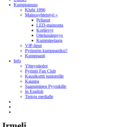
Kumppanuus
Klubi 1896
Mainosyhteistyö »
Peliasut
LED-mainonta
Korilevyt
Otteluisännyys
Kummipelaaja
VIP-liput
Pyrinnön kumppaniksi?
Kumppanit
Info
Yhteystiedot
Pyrintö Fan Club
Kausikortti junioreille
Kauppa
Saapuminen Pyynikille
In English
Tietoja medialle
Irmeli