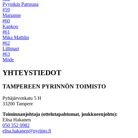
Pyynikin Patruuna
#59
Marianne
#60
Kankoo
#61
Mika Mathlin
#62
Lillimari
#63
Möde
YHTEYSTIEDOT
TAMPEREEN PYRINNÖN TOIMISTO
Pyhäjärvenkatu 5 H
33200 Tampere
Toiminnanjohtaja (ottelutapahtumat, joukkueenjohto):
Elisa Hakanen
050 352 0982
elisa.hakanen@pyrinto.fi