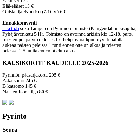
Aikuiset 17 €
Eläkeläiset 13 €
Opiskelijat/Nuoriso (7-16 v.) 6 €
Ennakkomyynti
Tiketti.fi
sekä Tampereen Pyrinnön toimisto (Klingendahlin sisäpiha,
Pyhäjärvenkatu 5 H). Toimisto on avoinna arkisin klo 12-18, paitsi
miesten pelipäivinä klo 12-15. Pelipäivinä lipunmyynti hallilla
aukeaa naisten peleissä 1 tunti ennen ottelun alkua ja miesten
peleissä 1,5 tuntia ennen ottelun alkua.
KAUSIKORTIT KAUDELLE 2025-2026
Pyrinnön pääsarjakortti 295 €
A-katsomo 245 €
B-katsomo 145 €
Naisten Korisliiga 80 €
Pyrintö
Seura