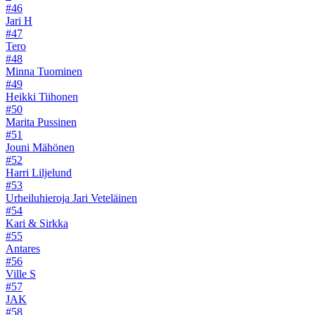
#46
Jari H
#47
Tero
#48
Minna Tuominen
#49
Heikki Tiihonen
#50
Marita Pussinen
#51
Jouni Mähönen
#52
Harri Liljelund
#53
Urheiluhieroja Jari Veteläinen
#54
Kari & Sirkka
#55
Antares
#56
Ville S
#57
JAK
#58