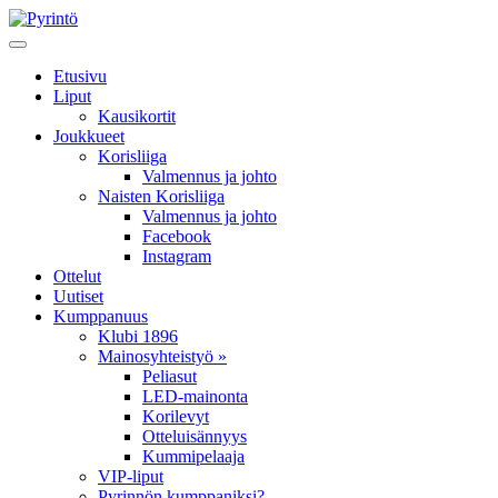
Etusivu
Liput
Kausikortit
Joukkueet
Korisliiga
Valmennus ja johto
Naisten Korisliiga
Valmennus ja johto
Facebook
Instagram
Ottelut
Uutiset
Kumppanuus
Klubi 1896
Mainosyhteistyö »
Peliasut
LED-mainonta
Korilevyt
Otteluisännyys
Kummipelaaja
VIP-liput
Pyrinnön kumppaniksi?