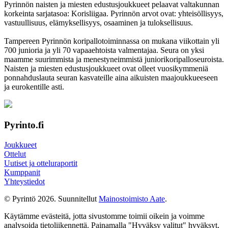
Pyrinnön naisten ja miesten edustusjoukkueet pelaavat valtakunnan
korkeinta sarjatasoa: Korisliigaa. Pyrinnön arvot ovat: yhteisöl­lisyys,
vastuul­lisuus, elämyk­sellisyys, osaaminen ja tulok­sellisuus.
Tampereen Pyrinnön kori­pallo­toimin­nassa on mukana viikottain yli
700 junioria ja yli 70 vapaa­ehtoista valmen­tajaa. Seura on yksi
maamme suurim­mista ja menes­tyneim­mistä juni­ori­kori­pallo­seuroista.
Naisten ja miesten edustus­joukkueet ovat olleet vuosi­kymmeniä
ponnahdus­lauta seuran kasvateille aina aikuisten maa­joukkueeseen
ja euro­kentille asti.
Pyrinto.fi
Joukkueet
Ottelut
Uutiset ja otteluraportit
Kumppanit
Yhteystiedot
© Pyrintö 2026. Suunnitellut
Mainostoimisto Aate
.
Käytämme evästeitä, jotta sivustomme toimii oikein ja voimme
analysoida tietoliikennettä. Painamalla "Hyväksy valitut" hyväksyt,