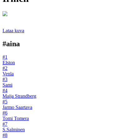
Lataa kuva
#aina
#1
Elston
#2
Venla
#3
Sami
#4
Maija Strandberg
#5
Jarmo Saartava
#6
Tomi Tomera
#7
S.Salminen
#8