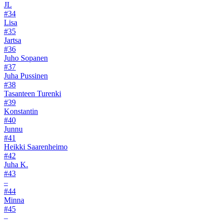
JL
#34
Lisa
#35
Jartsa
#36
Juho Sopanen
#37
Juha Pussinen
#38
Tasanteen Turenki
#39
Konstantin
#40
Junnu
#41
Heikki Saarenheimo
#42
Juha K.
#43
–
#44
Minna
#45
–