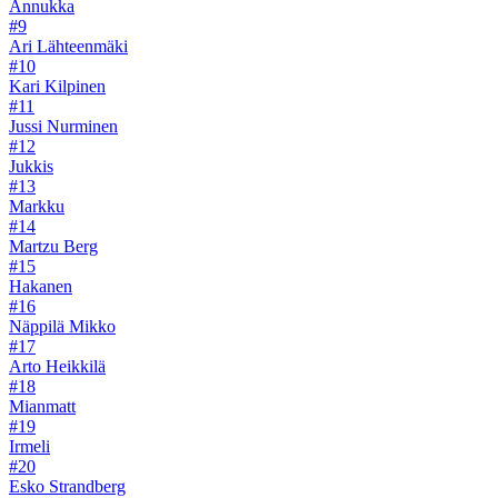
Annukka
#9
Ari Lähteenmäki
#10
Kari Kilpinen
#11
Jussi Nurminen
#12
Jukkis
#13
Markku
#14
Martzu Berg
#15
Hakanen
#16
Näppilä Mikko
#17
Arto Heikkilä
#18
Mianmatt
#19
Irmeli
#20
Esko Strandberg