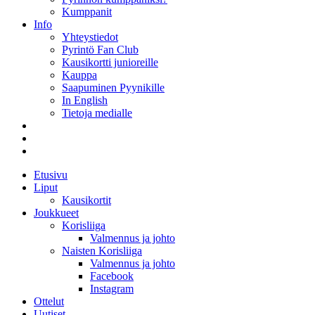
Kumppanit
Info
Yhteystiedot
Pyrintö Fan Club
Kausikortti junioreille
Kauppa
Saapuminen Pyynikille
In English
Tietoja medialle
Etusivu
Liput
Kausikortit
Joukkueet
Korisliiga
Valmennus ja johto
Naisten Korisliiga
Valmennus ja johto
Facebook
Instagram
Ottelut
Uutiset