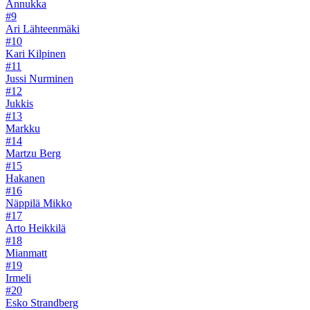
Annukka
#9
Ari Lähteenmäki
#10
Kari Kilpinen
#11
Jussi Nurminen
#12
Jukkis
#13
Markku
#14
Martzu Berg
#15
Hakanen
#16
Näppilä Mikko
#17
Arto Heikkilä
#18
Mianmatt
#19
Irmeli
#20
Esko Strandberg