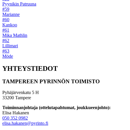
Pyynikin Patruuna
#59
Marianne
#60
Kankoo
#61
Mika Mathlin
#62
Lillimari
#63
Möde
YHTEYSTIEDOT
TAMPEREEN PYRINNÖN TOIMISTO
Pyhäjärvenkatu 5 H
33200 Tampere
Toiminnanjohtaja (ottelutapahtumat, joukkueenjohto):
Elisa Hakanen
050 352 0982
elisa.hakanen@pyrinto.fi