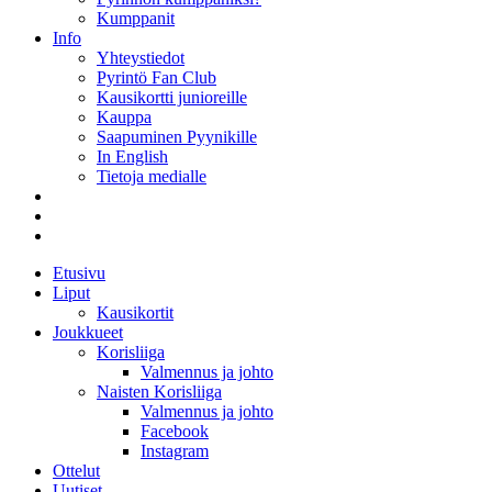
Kumppanit
Info
Yhteystiedot
Pyrintö Fan Club
Kausikortti junioreille
Kauppa
Saapuminen Pyynikille
In English
Tietoja medialle
Etusivu
Liput
Kausikortit
Joukkueet
Korisliiga
Valmennus ja johto
Naisten Korisliiga
Valmennus ja johto
Facebook
Instagram
Ottelut
Uutiset