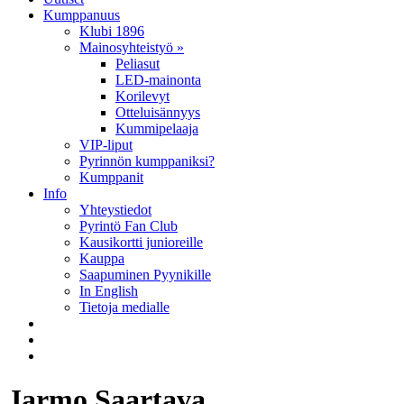
Kumppanuus
Klubi 1896
Mainosyhteistyö »
Peliasut
LED-mainonta
Korilevyt
Otteluisännyys
Kummipelaaja
VIP-liput
Pyrinnön kumppaniksi?
Kumppanit
Info
Yhteystiedot
Pyrintö Fan Club
Kausikortti junioreille
Kauppa
Saapuminen Pyynikille
In English
Tietoja medialle
Jarmo Saartava