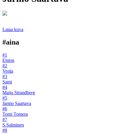
Lataa kuva
#aina
#1
Elston
#2
Venla
#3
Sami
#4
Maija Strandberg
#5
Jarmo Saartava
#6
Tomi Tomera
#7
S.Salminen
#8