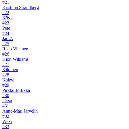
#21
Kristiina Strandberg
#22
Kössi
#23
Pete
#24
Jari.A
#25
Risto Viitanen
#26
Kion Williams
#27
Kilpinen
#28
Kalevi
#29
Pirkko Jortikka
#30
Lissu
#31
Anne-Mari Järvelin
#32
Wexi
#33