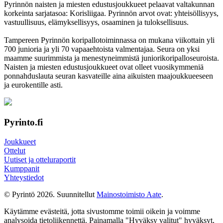
Pyrinnön naisten ja miesten edustusjoukkueet pelaavat valtakunnan
korkeinta sarjatasoa: Korisliigaa. Pyrinnön arvot ovat: yhteisöl­lisyys,
vastuul­lisuus, elämyk­sellisyys, osaaminen ja tulok­sellisuus.
Tampereen Pyrinnön kori­pallo­toimin­nassa on mukana viikottain yli
700 junioria ja yli 70 vapaa­ehtoista valmen­tajaa. Seura on yksi
maamme suurim­mista ja menes­tyneim­mistä juni­ori­kori­pallo­seuroista.
Naisten ja miesten edustus­joukkueet ovat olleet vuosi­kymmeniä
ponnahdus­lauta seuran kasvateille aina aikuisten maa­joukkueeseen
ja euro­kentille asti.
Pyrinto.fi
Joukkueet
Ottelut
Uutiset ja otteluraportit
Kumppanit
Yhteystiedot
© Pyrintö 2026. Suunnitellut
Mainostoimisto Aate
.
Käytämme evästeitä, jotta sivustomme toimii oikein ja voimme
analysoida tietoliikennettä. Painamalla "Hyväksy valitut" hyväksyt,