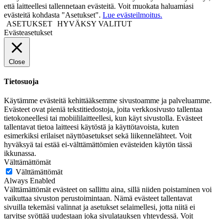
että laitteellesi tallennetaan evästeitä. Voit muokata haluamiasi
evästeitä kohdasta "Asetukset".
Lue evästeilmoitus.
ASETUKSET
HYVÄKSY VALITUT
Evästeasetukset
Close
Tietosuoja
Käytämme evästeitä kehittääksemme sivustoamme ja palveluamme.
Evästeet ovat pieniä tekstitiedostoja, joita verkkosivusto tallentaa
tietokoneellesi tai mobiililaitteellesi, kun käyt sivustolla. Evästeet
tallentavat tietoa laitteesi käytöstä ja käyttötavoista, kuten
esimerkiksi erilaiset näyttöasetukset sekä liikennelähteet. Voit
hyväksyä tai estää ei-välttämättömien evästeiden käytön tässä
ikkunassa.
Välttämättömät
Välttämättömät
Always Enabled
Välttämättömät evästeet on sallittu aina, sillä niiden poistaminen voi
vaikuttaa sivuston perustoimintaan. Nämä evästeet tallentavat
sivuilla tekemäsi valinnat ja asetukset selaimellesi, jotta niitä ei
tarvitse syöttää uudestaan joka sivulatauksen yhteydessä. Voit