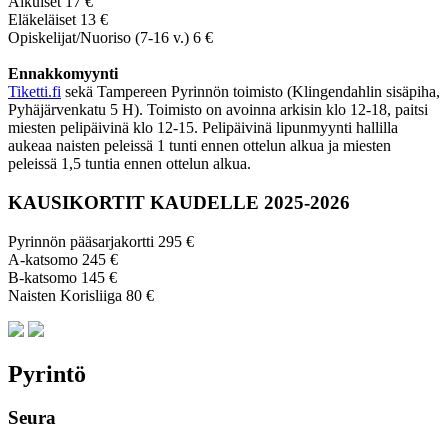
Aikuiset 17 €
Eläkeläiset 13 €
Opiskelijat/Nuoriso (7-16 v.) 6 €
Ennakkomyynti
Tiketti.fi
sekä Tampereen Pyrinnön toimisto (Klingendahlin sisäpiha,
Pyhäjärvenkatu 5 H). Toimisto on avoinna arkisin klo 12-18, paitsi
miesten pelipäivinä klo 12-15. Pelipäivinä lipunmyynti hallilla
aukeaa naisten peleissä 1 tunti ennen ottelun alkua ja miesten
peleissä 1,5 tuntia ennen ottelun alkua.
KAUSIKORTIT KAUDELLE 2025-2026
Pyrinnön pääsarjakortti 295 €
A-katsomo 245 €
B-katsomo 145 €
Naisten Korisliiga 80 €
Pyrintö
Seura