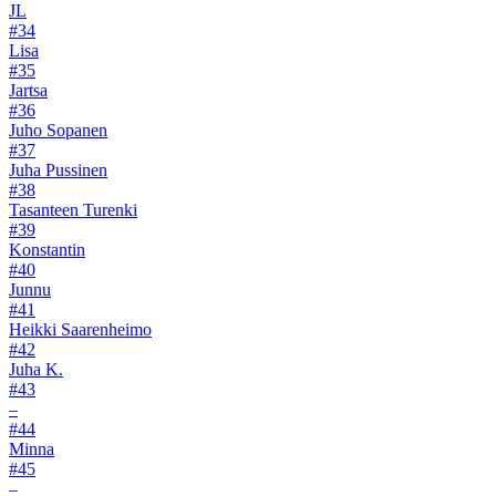
JL
#34
Lisa
#35
Jartsa
#36
Juho Sopanen
#37
Juha Pussinen
#38
Tasanteen Turenki
#39
Konstantin
#40
Junnu
#41
Heikki Saarenheimo
#42
Juha K.
#43
–
#44
Minna
#45
–