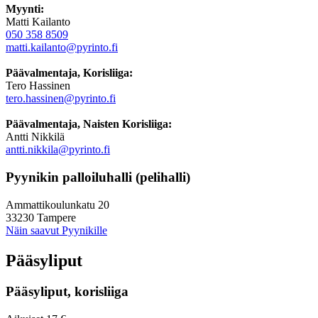
Myynti:
Matti Kailanto
050 358 8509
matti.kailanto@pyrinto.fi
Päävalmentaja, Korisliiga:
Tero Hassinen
tero.hassinen@pyrinto.fi
Päävalmentaja, Naisten Korisliiga:
Antti Nikkilä
antti.nikkila@pyrinto.fi
Pyynikin palloiluhalli (pelihalli)
Ammattikoulunkatu 20
33230 Tampere
Näin saavut Pyynikille
Pääsyliput
Pääsyliput, korisliiga