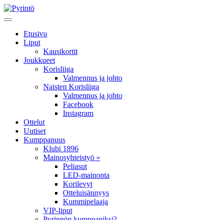
Etusivu
Liput
Kausikortit
Joukkueet
Korisliiga
Valmennus ja johto
Naisten Korisliiga
Valmennus ja johto
Facebook
Instagram
Ottelut
Uutiset
Kumppanuus
Klubi 1896
Mainosyhteistyö »
Peliasut
LED-mainonta
Korilevyt
Otteluisännyys
Kummipelaaja
VIP-liput
Pyrinnön kumppaniksi?