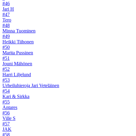
#46
Jari H
#47
Tero
#48
Minna Tuominen
#49
Heikki Tiihonen
#50
Marita Pussinen
#51
Jouni Mähönen
#52
Harri Liljelund
#53
Urheiluhieroja Jari Veteläinen
#54
Kari & Sirkka
#55
Antares
#56
Ville S
#57
JAK
#58