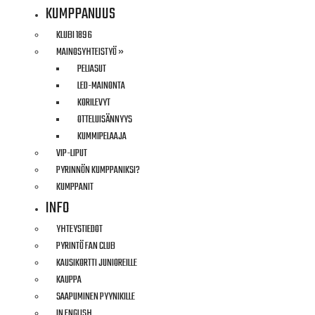
KUMPPANUUS
KLUBI 1896
MAINOSYHTEISTYÖ »
PELIASUT
LED-MAINONTA
KORILEVYT
#AINA
OTTELUISÄNNYYS
KUMMIPELAAJA
VIP-LIPUT
PYRINNÖN KUMPPANIKSI?
KUMPPANIT
INFO
YHTEYSTIEDOT
PYRINTÖ FAN CLUB
KAUSIKORTTI JUNIOREILLE
KAUPPA
SAAPUMINEN PYYNIKILLE
IN ENGLISH